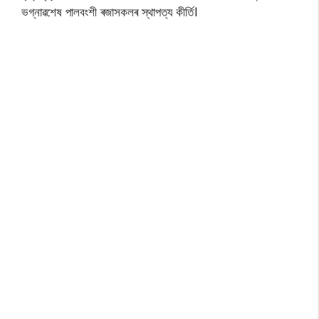
ভগ্নাৱশেষ পালবংশী ৰজাসকলৰ স্থাপত্য কীৰ্তি।