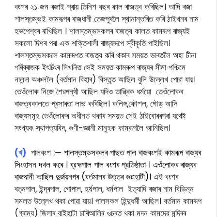
বংশৰ ২১ জন ৰজাই প্ৰায় তিনিশ বছৰ কাল ৰাজত্ব কৰিছিল। আদি ৰজা
শালস্তম্ভই কামৰূপৰ ৰাজধানী তেজপুৰলৈ স্থানান্তৰিত কৰি ঠাইখনৰ নাম
হৰুপেশ্বৰ ৰাখিছিল । শালস্তম্ভসকলৰ ৰাজত্ব কালত কামৰূপ ৰাজ্যই
সকলো দিশৰ পৰা এক শক্তিশালী ৰাজ্যৰূপে স্বীকৃতি পাইছিল।
শালস্তম্ভসকলে কামৰূপত ৰাজত্ব কৰি থকাৰ সময়ত ভাৰতলৈ অহা চীনা
পৰিব্ৰাজক ইৎচিংৰ লিখনিত সেই সময়ত কামৰুপ ৰাজ্যৰ সীমা পশ্চিমে
নালন্দা অঞ্চললৈ (বৰ্তমান বিহাৰ) বিস্তৃত আছিল বুলি উল্লেখ পোৱা যায়।
তেওঁলোক নিজে শৈৱপন্থী আছিল যদিও তান্ত্ৰিক ধৰ্ময়ো তেওঁলোকৰ
ৰাজত্বকালতে প্ৰসাৰতা লাভ কৰিছিল। কলিঙ্গ,কৌশল, গৌড় আদি
ৰাজ্যসমূহ তেওঁলোকৰ অধীনত থকাৰ সময়ত সেই ঠাইবোৰৰপৰা যথেষ্ট
সংখ্যক স্থাপত্যবিদ, গুণী-জ্ঞানী মানুহক কামৰূপলৈ আনিছিল।
(খ)
পালবংশ
:— শালস্তম্ভসকলৰ পাছত পাল ৰাজবংশই কামৰূপ ৰাজ্যৰ
সিংহাসন দখল কৰে । ব্রহ্মপাল পাল বংশৰ প্রতিষ্ঠাতা । এওঁলােকৰ ৰাজ্যৰ
ৰাজধানী আছিল দুর্জয়নগৰ (বৰ্তমানৰ উত্তৰ গুৱাহাটী)।
এই বংশৰ
ৰত্নপাল, ইন্দ্ৰপাল, গোপাল, হৰ্ষপাল, ধৰ্মপাল ইত্যাদি ৰজাৰ নাম বিভিন্ন
সমলত উল্লেখ থকা পোৱা যায়। পালসকল হিন্দুধৰ্মী আছিল। বৰ্তমান কামৰূপ
(গ্ৰাম্য) জিলাৰ বাইহাটা চাৰিআলিৰ ওচৰত থকা মদন কামদেৱ মন্দিৰৰ