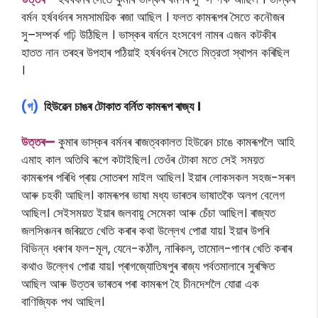
বৰ্মন হর্ষবর্ধনৰ সমসাময়িক ৰজা আছিল । ফলত কামৰূপৰ সৈতে কনৌজৰ
সু–সম্পর্ক গঢ়ি উঠিছিল । ভাস্কৰ বর্মনে হংসবেগ নামৰ এজন কটকীৰ
হাতত নান তৰহৰ উপহাৰ পঠিয়াই হর্ষবর্ধনৰ সৈতে মিত্রতা স্থাপন কৰিছিল
।
(গ)
হিউৱেন চাঙৰ টোকাত বৰ্নিত কামৰূপ ৰাজ্য ।
উত্তৰ—
কুমাৰ ভাস্কৰ বৰ্মনৰ ৰাজত্বকালত হিউৱেন চাঙে কামৰূপলৈ আহি
এমাহ কাল অতিথি ৰূপে কটাইছিল। তেওঁৰ টোকা মতে সেই সময়ত
কামৰূপৰ পৰিধি প্ৰায় সোতৰশ মাইল আছিল। ইয়াৰ লোকসকল সহজ-সৰল
আৰু চহকী আছিল। কামৰূপৰ ভাষা মধ্য ভাৰতৰ ভাষাতকৈ অলপ বেলেগ
আছিল। সেইসময়ত ইয়াৰ জলবায়ু সেমেকা আৰু চেঁচা আছিল। ৰাজ্যত
জলসিঞ্চনৰ জৰিয়তে খেতি কৰাৰ কথা উল্লেখ পোৱা যায়। ইয়াৰ উপৰি
বিভিন্ন ধৰণৰ ফল-মূল, যেনে-কঠাঁল, নাৰিকল, তামোল-পাণৰ খেতি কৰাৰ
কথাও উল্লেখ পোৱা যায়। প্ৰাগজ্যোতিষপুৰ ৰাজ্য পৰ্বতমালাৰে সুৰক্ষিত
আছিল আৰু উত্তৰ ভাৰতৰ পৰা কামৰূপ হৈ চীনদেশলৈ যোৱা এক
বাণিজ্যিক পথ আছিল।