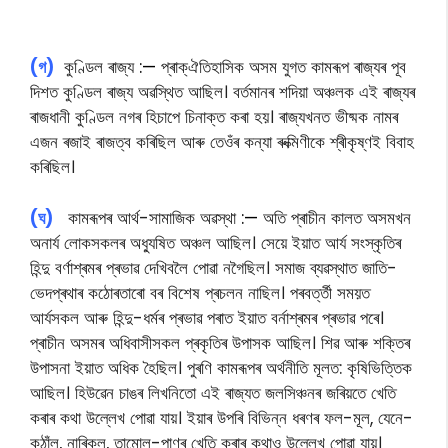
(গ)
কুণ্ডিল ৰাজ্য
:—
প্ৰাক্ঐতিহাসিক অসম যুগত কামৰূপ ৰাজ্যৰ পূব
দিশত কুণ্ডিল ৰাজ্য অৱস্থিত আছিল। বৰ্তমানৰ শদিয়া অঞ্চলক এই ৰাজ্যৰ
ৰাজধানী কুণ্ডিল নগৰ হিচাপে চিনাক্ত কৰা হয়। ৰাজ্যখনত ভীষ্মক নামৰ
এজন ৰজাই ৰাজত্ব কৰিছিল আৰু তেওঁৰ কন্যা ৰুক্মিণীকে শ্ৰীকৃষ্ণই বিবাহ
কৰিছিল।
(ঘ)
কামৰূপৰ আৰ্থ-সামাজিক অৱস্থা
:—
অতি প্ৰাচীন কালত অসমখন
অনাৰ্য লোকসকলৰ অধ্যুষিত অঞ্চল আছিল। সেয়ে ইয়াত আৰ্য সংস্কৃতিৰ
হিন্দু বৰ্ণাশ্ৰমৰ প্ৰভাৱ দেখিবলৈ পোৱা নগৈছিল। সমাজ ব্যৱস্থাত জাতি-
ভেদপ্ৰথাৰ কঠোৰতাৰো বৰ বিশেষ প্ৰচলন নাছিল। পৰবৰ্ত্তী সময়ত
আৰ্যসকল আৰু হিন্দু-ধৰ্মৰ প্ৰভাৱ পৰাত ইয়াত বৰ্নাশ্ৰমৰ প্ৰভাৱ পৰে।
প্ৰাচীন অসমৰ অধিবাসীসকল প্ৰকৃতিৰ উপাসক আছিল। শিৱ আৰু শক্তিৰ
উপাসনা ইয়াত অধিক হৈছিল। পুৰণি কামৰূপৰ অৰ্থনীতি মূলত: কৃষিভিত্তিক
আছিল। হিউৱেন চাঙৰ লিখনিতো এই ৰাজ্যত জলসিঞ্চনৰ জৰিয়তে খেতি
কৰাৰ কথা উল্লেখ পোৱা যায়। ইয়াৰ উপৰি বিভিন্ন ধৰণৰ ফল-মূল, যেনে-
কঠাঁল, নাৰিকল, তামোল-পাণৰ খেতি কৰাৰ কথাও উল্লেখ পোৱা যায়।