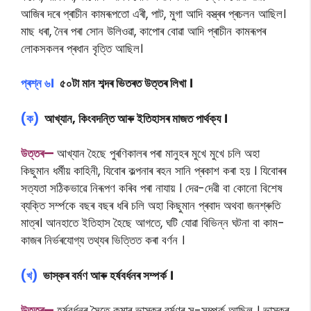
আজিৰ দৰে প্ৰাচীন কামৰূপতো এৰী, পাট, মুগা আদি বস্ত্ৰৰ প্ৰচলন আছিল।
মাছ ধৰা, নৈৰ পৰা সোন উলিওৱা, কাপোৰ বোৱা আদি প্ৰাচীন কামৰূপৰ
লোকসকলৰ প্ৰধান বৃত্তি আছিল।
প্ৰশ্ন ৬।
৫০টা মান শব্দৰ ভিতৰত উত্তৰ লিখা ।
(ক)
আখ্যান, কিংবদন্তি আৰু ইতিহাসৰ মাজত পাৰ্থক্য ।
উত্তৰ—
আখ্যান হৈছে পুৰণিকালৰ পৰা মানুহৰ মুখে মুখে চলি অহা
কিছুমান ধৰ্মীয় কাহিনী, যিবোৰ কল্পনাৰ ৰহন সানি প্ৰকাশ কৰা হয় । যিবোৰৰ
সত্যতা সঠিকভাৱে নিৰূপণ কৰিব পৰা নাযায় । দে‍ৱ-দেৱী বা কোনো বিশেষ
ব্যক্তি সৰ্ম্পকে বছৰ বছৰ ধৰি চলি অহা কিছুমান প্ৰবাদ অথবা জনশ্ৰুতি
মাত্ৰ। আনহাতে ইতিহাস হৈছে আগতে, ঘটি যােৱা বিভিন্ন ঘটনা বা কাম-
কাজৰ নির্ভৰযােগ্য তথ্যৰ ভিত্তিত কৰা বৰ্ণন ।
(খ)
ভাস্কৰ বৰ্মণ আৰু হৰ্ষবৰ্ধনৰ সম্পৰ্ক ।
উত্তৰ—
হর্ষবর্ধনৰ সৈতে কুমাৰ ভাস্কৰ বৰ্মণৰ সু-সম্পর্ক আছিল । ভাস্কৰ