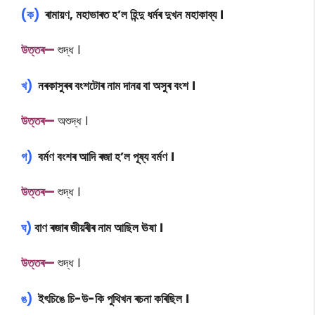
(ক)
ৰামায়ণ, মহাভাৰত হ’ল হিন্দু ধৰ্মৰ দুখন মহাকাব্য ।
উত্তৰ—
শুদ্ধ ।
খ)
নৰকাসুৰৰ বংশটোৰ নাম দানৱ বা অসুৰ বংশ ।
উত্তৰ—
অশুদ্ধ ।
গ)
বৰ্মণ বংশৰ আদি ৰজা হ’ল পূষ্য বৰ্মণ ।
উত্তৰ—
শুদ্ধ ।
ঘ)
বাণ ৰজাৰ জীয়ৰীৰ নাম আছিল ঊষা ।
উত্তৰ—
শুদ্ধ ।
ঙ)
ইৎচিঙে চি-উ-কি পুথিখন ৰচনা কৰিছিল ।