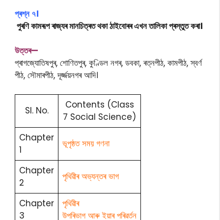
প্ৰশ্ন ৭।
পুৰণি কামৰূপ ৰাজ্যৰ মানচিত্ৰত থকা ঠাইবোৰৰ এখন তালিকা প্ৰস্তুত কৰা।
উত্তৰ—
প্ৰাগজ্যোতিষপুৰ, শোণিতপুৰ, কুণ্ডিল নগৰ, ডবকা, ৰত্নপীঠ, কামপীঠ, স্বৰ্ণ
পীঠ, সৌমাৰপীঠ, দূৰ্জ্জয়নগৰ আদি।
Contents (Class
Sl. No.
7 Social Science)
Chapter
ভূপৃষ্ঠত সময় গণনা
1
Chapter
পৃথিৱীৰ অভ্যন্তৰ ভাগ
2
Chapter
পৃথিৱীৰ
3
উপৰিভাগ আৰু ইয়াৰ পৰিৱৰ্তন