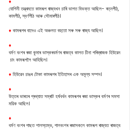
♦
যোগিনী তন্ত্ৰমতে কামৰূপ ৰাজ্যখন চাৰি ভাগত বিভক্ত আছিল- ৰত্নপীঠ,
কামপীঠ, স্বৰ্ণপীঠ আৰু সৌমাৰপীঠ।
♦
কামৰূপৰ বাদেও এই অঞ্চলত বহুতো সৰু সৰু ৰাজ্য আছিল।
♦
বৰ্মণ বংশৰ ৰজা কুমাৰ ভাস্কৰবৰ্মণৰ ৰাজত্ব কালত চীনা পৰিব্ৰাজক হিউৱেন
চাং কামৰূপলৈ আহিছিল।
♦
হিউৱেন চাঙৰ টোকা কামৰূপৰ ইতিহাসৰ এক অমূল্য সম্পদ।
♦
উত্তৰ ভাৰতৰ প্ৰখ্যাত সম্ৰাট হৰ্ষবৰ্ধন কামৰূপৰ ৰজা ভাস্কৰ বৰ্মণৰ সমসা
ময়িক আছিল।
♦
বৰ্মণ বংশৰ পাছত শালস্তম্ভ, পালবংশৰ ৰজাসকলে কামৰূপ ৰাজ্যত ৰাজত্ব