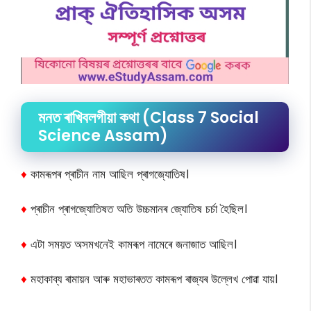
মনত ৰাখিবলগীয়া কথা (Class 7 Social
Science Assam)
♦
কামৰূপৰ প্ৰাচীন নাম আছিল প্ৰাগজ্যোতিষ।
♦
প্ৰাচীন প্ৰাগজ্যোতিষত অতি উচ্চমানৰ জ্যোতিষ চৰ্চা হৈছিল।
♦
এটা সময়ত অসমখনেই কামৰূপ নামেৰে জনাজাত আছিল।
♦
মহাকাব্য ৰামায়ন আৰু মহাভাৰতত কামৰূপ ৰাজ্যৰ উল্লেখ পোৱা যায়।