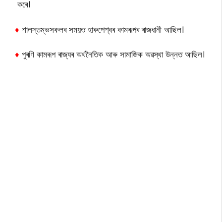
কৰে।
♦
শালস্তম্ভসকলৰ সময়ত হাৰুপেশ্বৰ কামৰূপৰ ৰাজধানী আছিল।
♦
পুৰণি কামৰূপ ৰাজ্যৰ অৰ্থনৈতিক আৰু সামাজিক অৱস্থা উন্নত আছিল।