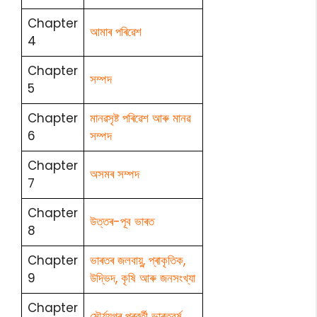
Chapter
আমাৰ পৰিৱেশ
4
Chapter
সম্পদ
5
Chapter
মানৱসৃষ্ট পৰিৱেশ আৰু মানৱ
6
সম্পদ
Chapter
অসমৰ সম্পদ
7
Chapter
উত্তৰ-পূব ভাৰত
8
Chapter
ভাৰতৰ জলবায়ু, প্ৰাকৃতিক,
9
উদ্ভিদ, কৃষি আৰু জনসংখ্যা
Chapter
মৌৰ্যযুগৰ পৰৱৰ্তী ভাৰতবৰ্ষ