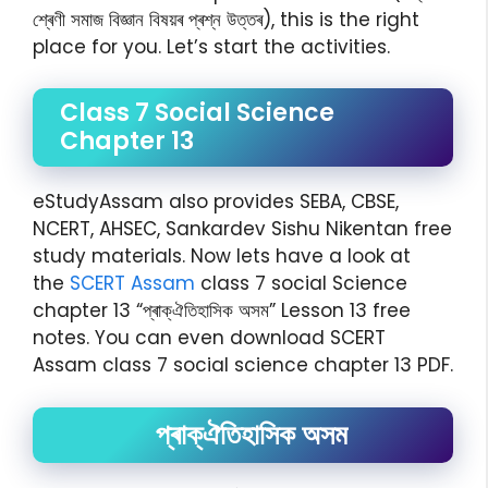
শ্ৰেণী সমাজ বিজ্ঞান বিষয়ৰ প্ৰশ্ন উত্তৰ), this is the right
place for you. Let’s start the activities.
Class 7 Social Science
Chapter 13
eStudyAssam also provides SEBA, CBSE,
NCERT, AHSEC, Sankardev Sishu Nikentan free
study materials. Now lets have a look at
the
SCERT Assam
class 7 social Science
chapter 13 “প্ৰাক্ঐতিহাসিক অসম” Lesson 13 free
notes. You can even download SCERT
Assam class 7 social science chapter 13 PDF.
প্ৰাক্ঐতিহাসিক অসম