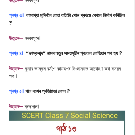
উত্তৰ—
নৰকাসুৰ।
প্ৰশ্ন ৩।
কামাখ্যা মন্দিৰলৈ যোৱা বাটটো পোন প্ৰথমে কোনে নিৰ্মাণ কৰিছিল
?
উত্তৰ—
নৰকাসুৰে।
প্ৰশ্ন ৪।
“ভাস্কৰাব্দ” নামৰ নতুন সময়সূচীৰ প্ৰচলন কেতিয়াৰ পৰা হয় ?
উত্তৰ—
কুমাৰ ভাস্কৰ বৰ্মণে কামৰূপৰ সিংহাসনত আৰোহণ কৰা সময়ৰ
পৰা ।
প্ৰশ্ন
৫।
পাল বংশৰ প্ৰতিষ্ঠাতা কোন ?
উত্তৰ—
ব্ৰহ্মপাল।