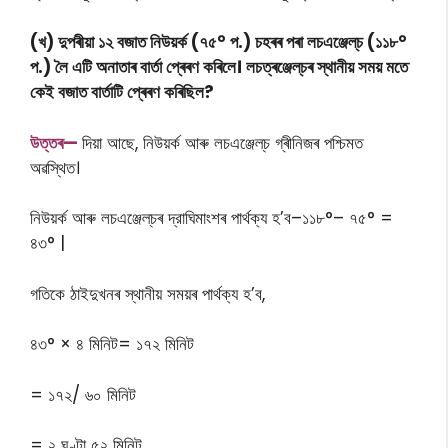
(খ) দুপৰীয়া ১২ বজাত নিউয়ৰ্ক (৭৫° প.) চহৰৰ পৰা লচএঞ্জেল্‌চ (১১৮°
প.) লৈ এটি অনাতাৰ বাৰ্তা প্ৰেৰণ কৰিলে। লচত্ৰঞ্জেল্‌চৰ স্থানীয় সময় মতে
কেই বজাত বার্তাটি প্ৰেৰণ কৰিছিল?
উত্তৰ—
দিয়া আছে, নিউয়ৰ্ক আৰু লচএঞ্জেল্‌চ গ্ৰীনিজৰ পশ্চিমত
অৱস্থিত।
নিউয়ৰ্ক আৰু লচএঞ্জেল্‌চৰ দ্রাঘিমাংশৰ পাৰ্থক্য হ’ব–১১৮°– ৭৫° =
৪৩° |
গতিকে ঠাইদুখনৰ স্থানীয় সময়ৰ পাৰ্থক্য হ’ব,
৪৩° × ৪ মিনিট= ১৭২ মিনিট
= ১৭২/ ৬০ মিনিট
= ২ ঘণ্টা ৫২ মিনিট