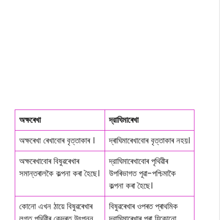
অক্ষৰেখা
দ্রাঘিমাৰেখা
অক্ষৰেখা ৰেখাবোৰ বৃত্তাকাৰ ।
দ্ৰাঘিমাৰেখাবোৰ বৃত্তাকাৰ নহয়।
অক্ষৰেখাবোৰ বিষুৱৰেখাৰ
দ্রাঘিমাৰেখাবোৰ পৃথিৱীৰ
সমান্তৰালকৈ কল্পনা কৰা হৈছে।
উপৰিভাগত পূৱা-পশ্চিমাকৈ
কল্পনা কৰা হৈছে।
কোনো এখন ঠায়ে বিষুৱৰেখাৰ
বিষুৱৰেখাৰ ওপৰত প্ৰাথমিক
লগত পৃথিৱীৰ কেন্দ্ৰত উৎপন্ন
দ্রাঘিমাৰেখাৰ পৰা যিকোনো