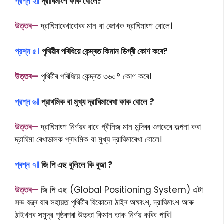
প্রশ্ন ২।
দ্রাঘিমাংশ কাক বোলে?
উত্তৰ—
দ্রাঘিমাৰেখাবোৰৰ মান বা জোখক দ্রাঘিমাংশ বোলে।
প্রশ্ন ৫।
পৃথিৱীৰ পৰিধিয়ে কেন্দ্ৰত কিমান ডিগ্ৰী কোণ কৰে?
উত্তৰ—
পৃথিৱীৰ পৰিধিয়ে কেন্দ্ৰত ৩৬০° কোণ কৰে।
প্রশ্ন ৬।
প্রাথমিক বা মুখ্য দ্রাঘিমাৰেখা কাক বোলে ?
উত্তৰ—
দ্রাঘিমাংশ নিৰ্ণয়ৰ বাবে গ্ৰীনিজ মান মন্দিৰৰ ওপৰেৰে কল্পনা কৰা
দ্রাঘিমা ৰেখাডালক প্ৰাথমিক বা মুখ্য দ্রাঘিমাৰেখা বোলে।
প্ৰশ্ন ৭।
জি পি এছ বুলিলে কি বুজা ?
উত্তৰ—
জি পি এছ (Global Positioning System) এটা
সৰু যন্ত্ৰ যাৰ সহায়ত পৃথিৱীৰ যিকোনো ঠাইৰ অক্ষাংশ, দ্রাঘিমাংশ আৰু
ঠাইখনৰ সমুদ্র পৃষ্ঠৰপৰা উচ্চতা কিমান তাক নির্ণয় কৰিব পাৰি।