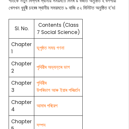
গতিকে নতুন দিল্লীৰ স্থানীয় সময়মতে দিনৰ ৯ বজাত অনুষ্ঠিত হ’বলগীয়া
খেলখন ধুবুৰী চহৰৰ স্থানীয় সময়মতে ৯ বাজি ৫২ মিনিটত অনুষ্ঠিত হ’ব।
Contents (Class
Sl. No.
7 Social Science)
Chapter
ভূপৃষ্ঠত সময় গণনা
1
Chapter
পৃথিৱীৰ অভ্যন্তৰ ভাগ
2
Chapter
পৃথিৱীৰ
3
উপৰিভাগ আৰু ইয়াৰ পৰিৱৰ্তন
Chapter
আমাৰ পৰিৱেশ
4
Chapter
সম্পদ
5