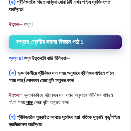
(ঙ)
গ্রীনিজতকৈ পিছত সন্ধিয়া হোৱা ঠাই এখন পশ্চিম দ্রাঘিমাংশত
অৱস্থিত।
উত্তৰ—
শুদ্ধ ।
সপ্তম শ্ৰেণীৰ সমাজ বিজ্ঞান পাঠ ১
প্ৰশ্ন ৪।
শুদ্ধ উত্তৰটো বাছি উলিওৱা
—
(ক)
ভ্ৰমণকাৰীয়ে গ্রীনিজৰ মান সময় অনুসাৰে গ্ৰীনিজৰ পশ্চিমে গ’লে
সময় লাভ/লোকচান হোৱা বুলি অনুভৱ কৰে।
উত্তৰ—
ভ্ৰমণকাৰীয়ে গ্রীনিজৰ মান সময় অনুসাৰে গ্ৰীনিজৰ পশ্চিমে
গ’লে সময়
লাভ
হোৱা বুলি অনুভৱ কৰে।
(খ)
গ্ৰীনিজতকৈ মুম্বাইত আগতে সূর্যোদয় হয়। গতিকে মুম্বাই পূব/পশ্চিম
দ্রাঘিমাংশত অৱস্থিত।