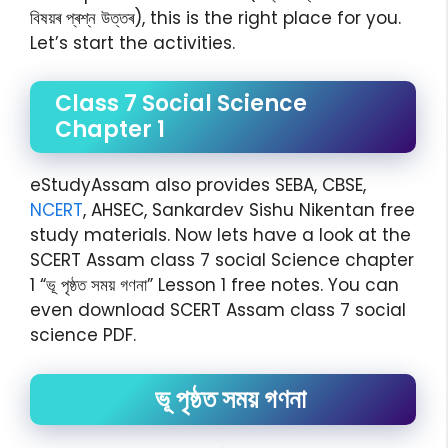
বিষয়ৰ প্ৰশ্ন উত্তৰ), this is the right place for you.
Let’s start the activities.
Class 7 Social Science
Chapter 1
eStudyAssam also provides SEBA, CBSE,
NCERT
, AHSEC, Sankardev Sishu Nikentan free
study materials. Now lets have a look at the
SCERT Assam class 7 social Science chapter
1 “ভূ পৃষ্ঠত সময় গণনা” Lesson 1 free notes. You can
even download SCERT Assam class 7 social
science PDF.
ভূ পৃষ্ঠত সময় গণনা