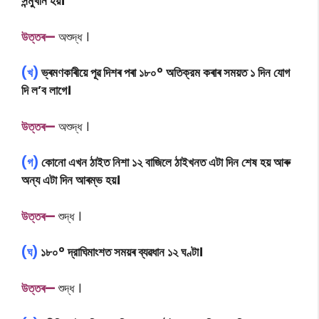
সন্মুখীন হয়।
উত্তৰ—
অশুদ্ধ ।
(খ)
ভ্ৰমণকাৰীয়ে পূৱ দিশৰ পৰা ১৮০° অতিক্রম কৰাৰ সময়ত ১ দিন যোগ
দি ল’ব লাগে।
উত্তৰ—
অশুদ্ধ ।
(গ)
কোনো এখন ঠাইত নিশা ১২ বাজিলে ঠাইখনত এটা দিন শেষ হয় আৰু
অন্য এটা দিন আৰম্ভ হয়।
উত্তৰ—
শুদ্ধ ।
(ঘ)
১৮০° দ্রাঘিমাংশত সময়ৰ ব্যৱধান ১২ ঘণ্টা।
উত্তৰ—
শুদ্ধ ।