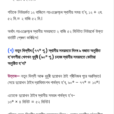
গতিকে নিউয়র্কত ১২ বাজিলে লচএঞ্জেল্‌চৰ স্থানীয় সময় হ’ব, ১২ + ২ঘ.
৫২ মি.= ২ বাজি ৫২ মি.।
অৰ্থাৎ লচএঞ্জেল্‌চৰ স্থানীয় সময়মতে ২ বাজি ৫২ মিনিটত নিউয়র্কে উক্ত
বাৰ্তাটি প্ৰেৰণ কৰিছিল।
(গ)
নতুন দিল্লীৰ (৭৭° পূ.) স্থানীয় সময়মতে দিনৰ ৯ বজাত অনুষ্ঠিত
হ’বলগীয়া খেলখন ধুবুৰী (৯০° পূ.) চহৰৰ স্থানীয় সময়মতে কেতিয়া
অনুষ্ঠিত হ’ব?
উত্তৰ—
নতুন দিল্লী আৰু ধুবুৰী দুয়োখন ঠাই গ্ৰীনিজৰ পূৱে অৱস্থিত।
সেয়ে দুয়োখন ঠাইৰ দ্রাঘিমাংশৰ পাৰ্থক্য হ’ব, ৯০° – ৭৭° = ১৩°।
এতেকে দুয়োখন ঠাইৰ স্থানীয় সময়ৰ পাৰ্থক্য হ’ব-
১৩° × ৪ মিনিট = ৫২ মিনিট।