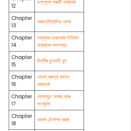
গুপ্তযুগৰ পৰৱৰ্তী ভাৰতবৰ্ষ
12
Chapter
প্ৰাকঐতিহাসিক অসম
13
Chapter
মধ্যযুগৰ ভাৰতবৰ্ষৰ ইতিহাস
14
অধ্যয়নৰ সমলসমূহ
Chapter
দিল্লীৰ চুলতানী যুগ
15
Chapter
মোগল ৰাজত্ব কালত
16
ভাৰতবৰ্ষ
Chapter
মোগলযুগ: সমাজ আৰু
17
সংস্কৃতি
Chapter
আমাৰ চৌপাশৰ বজাৰ
18