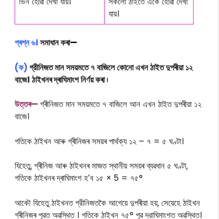
ভিন হোৱা দেখা যায়।
সকলো ঠাইতে একে হোৱা দেখা
যায়।
প্ৰশ্ন ৬।
সমাধান কৰা
—
(ক)
গ্রীনিজত মান সময়মতে ৭ বাজিলে কোনো এখন ঠাইত দুপৰীয়া ১২
বাজে। ঠাইখনৰ দ্ৰাঘিমাংশ নির্ণয় কৰা ৷
উত্তৰ—
গ্ৰীনিজত মান সময়মতে ৭ বাজিলে আন এখন ঠাইত দুপৰীয়া ১২
বাজে।
গতিকে ঠাইখন আৰু গ্ৰীনিজৰ সময়ৰ পাৰ্থক্য ১২ – ৭ = ৫ ঘণ্টা।
যিহেতু, গ্ৰীনিজ আৰু ঠাইখনৰ মাজত স্থানীয় সময়ৰ ব্যৱধান ৫ ঘণ্টা,
গতিকে ঠাইখনৰ দ্ৰাঘিমাংশ হ’ব ১৫ × 5 = ৭৫°
আকৌ যিহেতু ঠাইখনত গ্রীনিজতকৈ আগেয়ে দুপৰীয়া হয়, সেয়েহে ঠাইখন
গ্ৰীনিজৰ পূৱত অৱস্থিত । গতিকে ঠাইখন ৭৫° পূৱ দ্রাঘিমাংশত অৱস্থিত।