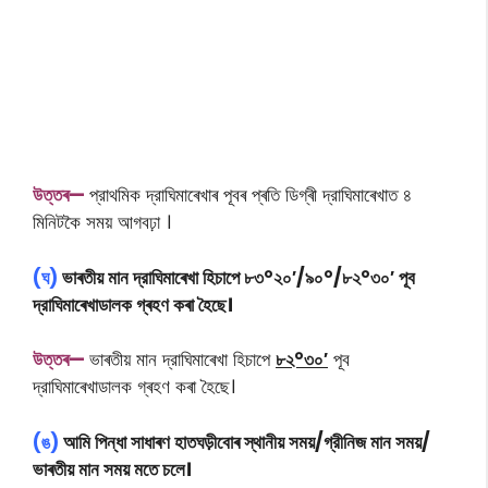
উত্তৰ—
প্রাথমিক দ্রাঘিমাৰেখাৰ পূবৰ প্ৰতি ডিগ্ৰী দ্রাঘিমাৰেখাত ৪
মিনিটকৈ সময় আগবঢ়া ।
(ঘ)
ভাৰতীয় মান দ্রাঘিমাৰেখা হিচাপে ৮৩°২০′/৯০°/৮২°৩০′ পূব
দ্রাঘিমাৰেখাডালক গ্ৰহণ কৰা হৈছে।
উত্তৰ—
ভাৰতীয় মান দ্রাঘিমাৰেখা হিচাপে
৮২°৩০′
পূব
দ্রাঘিমাৰেখাডালক গ্ৰহণ কৰা হৈছে।
(ঙ)
আমি পিন্ধা সাধাৰণ হাতঘড়ীবোৰ স্থানীয় সময়/গ্রীনিজ মান সময়/
ভাৰতীয় মান সময় মতে চলে।