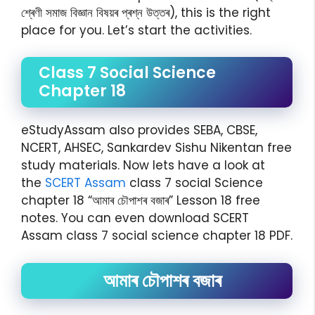
শ্ৰেণী সমাজ বিজ্ঞান বিষয়ৰ প্ৰশ্ন উত্তৰ), this is the right
place for you. Let’s start the activities.
Class 7 Social Science
Chapter 18
eStudyAssam also provides SEBA, CBSE,
NCERT, AHSEC, Sankardev Sishu Nikentan free
study materials. Now lets have a look at
the
SCERT Assam
class 7 social Science
chapter 18 “আমাৰ চৌপাশৰ বজাৰ” Lesson 18 free
notes. You can even download SCERT
Assam class 7 social science chapter 18 PDF.
আমাৰ চৌপাশৰ বজাৰ