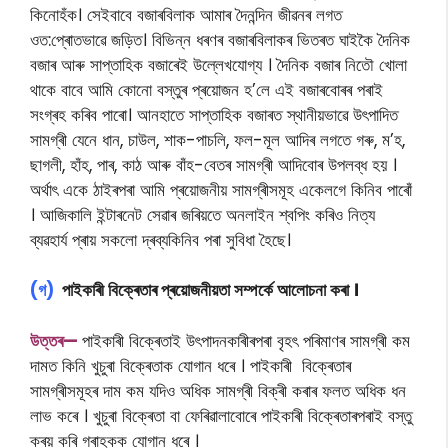
কিনোহঁক। সেইবাবে বজাৰবিলাক আমাৰ দৈনন্দিন জীৱনৰ লগত
ওত:প্ৰোতভাৱে জড়িত। বিভিন্ন ধৰণৰ বজাৰবিলাকৰ ভিতৰত ঘাইকৈ দৈনিক
বজাৰ আৰু সাপ্তাহিক বজাৰেই উল্লেখযোগ্য । দৈনিক বজাৰ নিতৌ খোলা
থাকে বাবে আমি কোনো বস্তুৰ প্ৰয়োজন হ’লে এই বজাৰবোৰৰ পৰাই
সংগ্ৰহ কৰিব পাৰো। আনহাতে সাপ্তাহিক বজাৰত স্থানীয়ভাৱে উৎপাদিত
সামগ্ৰী যেনে ধান, চাউল, শাক-পাচলি, ফল-মূল আদিৰ লগতে গৰু, ম’হ,
ছাগলী, হাঁহ, পাৰ, কাঠ আৰু বাঁহ-বেতৰ সামগ্ৰী আদিবোৰ উপলব্ধ হয় ।
অৰ্থাৎ একে ঠাইৰপৰা আমি প্ৰয়োজনীয় সামগ্ৰীসমূহ একেলগে কিনিব পাৰোঁ
। আজিকালি ইন্টাৰনেট সেৱাৰ জৰিয়তে অনলাইন শ্বপিং কৰিও নিত্য
ব্যৱহাৰ্য প্ৰায় সকলো দ্ৰব্যকিনিব পৰা সুবিধা হৈছে।
(গ)
পাইকাৰী বিক্ৰেতাৰ প্ৰয়োজনীয়তা সম্পৰ্কে আলোচনা কৰা ।
উত্তৰ—
পাইকাৰী বিক্ৰেতাই উৎপাদনকাৰীৰপৰা বৃহৎ পৰিমাণৰ সামগ্ৰী কম
দামত কিনি খুচুৰা বিক্ৰেতাক যোগান ধৰে । পাইকাৰী বিক্ৰেতাৰ
সামগ্ৰীসমূহৰ দাম কম যদিও অধিক সামগ্ৰী বিক্ৰী কৰাৰ ফলত অধিক ধন
লাভ কৰে । খুচুৰা বিক্ৰেতা বা ফেৰিৱালাবোৰে পাইকাৰী বিক্ৰেতাৰপৰাই বস্তু
ক্ৰয় কৰি গ্ৰাহকক যোগান ধৰে ।