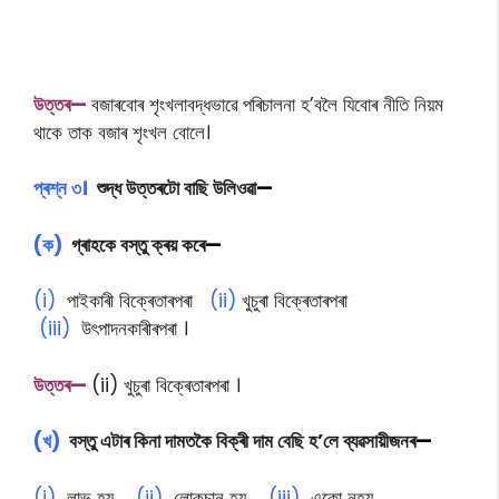
উত্তৰ—
বজাৰবোৰ শৃংখলাবদ্ধভাৱে পৰিচালনা হ’বলৈ যিবোৰ নীতি নিয়ম
থাকে তাক বজাৰ শৃংখল বোলে।
প্ৰশ্ন ৩।
শুদ্ধ উত্তৰটো বাছি উলিওৱা
—
(ক)
গ্ৰাহকে বস্তু ক্ৰয় কৰে
—
(i)
পাইকাৰী বিক্ৰেতাৰপৰা
(ii)
খুচুৰা বিক্ৰেতাৰপৰা
(iii)
উৎপাদনকাৰীৰপৰা ।
উত্তৰ—
(ii) খুচুৰা বিক্ৰেতাৰপৰা ।
(খ)
বস্তু এটাৰ কিনা দামতকৈ বিক্ৰী দাম বেছি হ’লে ব্যৱসায়ীজনৰ
—
(i)
লাভ হয়
(ii)
লোকচান হয়
(iii)
একো নহয়