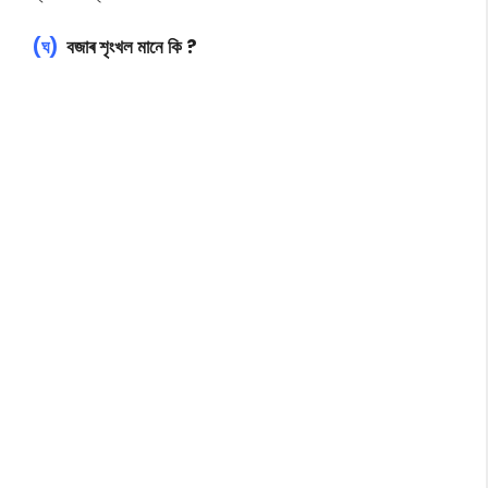
(ঘ)
বজাৰ শৃংখল মানে কি ?