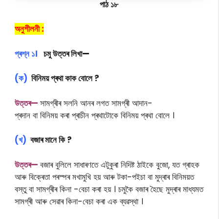
পাঠ ১৮
অনুশীলনী :
প্ৰশ্ন ১।
চমু উত্তৰ লিখা
—
(ক)
বিনিময় প্ৰথা কাক বোলে ?
উত্তৰ—
সামগ্ৰীৰ সলনি আনৰ লগত সামগ্ৰী আদান-
প্ৰদান বা বিনিময় কৰা প্ৰাচীন প্ৰথাটোকে বিনিময় প্ৰথা বোলে ।
(খ)
বজাৰ মানে কি ?
উত্তৰ—
বজাৰ বুলিলে সাধাৰণতে এটুকুৰা নিদিষ্ট ঠাইকে বুজো, যত গ্ৰাহক
আৰু বিক্ৰেতা পৰস্পৰ মখামুখি হয় আৰু টকা-পইচা বা মুদ্ৰাৰ বিনিময়ত
বস্তু বা সামগ্ৰীৰ কিনা -বেচা কৰা হয় । চমুকৈ বজাৰ হৈছে মুদ্ৰাৰ মাধ্যমত
সামগ্ৰী আৰু সেৱাৰ কিনা-বেচা কৰা এক ব্যৱস্থা ।