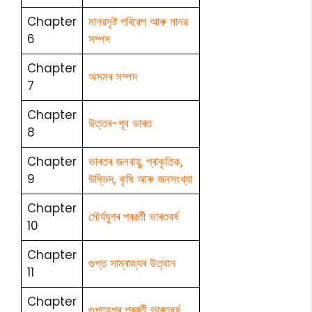
Chapter
মানৱসৃষ্ট পৰিৱেশ আৰু মানৱ
6
সম্পদ
Chapter
অসমৰ সম্পদ
7
Chapter
উত্তৰ-পূব ভাৰত
8
Chapter
ভাৰতৰ জলবায়ু, প্ৰাকৃতিক,
9
উদ্ভিদ, কৃষি আৰু জনসংখ্যা
Chapter
মৌৰ্যযুগৰ পৰৱৰ্তী ভাৰতবৰ্ষ
10
Chapter
গুপ্ত সাম্ৰাজ্যৰ উত্থান
11
Chapter
গুপ্তযুগৰ পৰৱৰ্তী ভাৰতবৰ্ষ