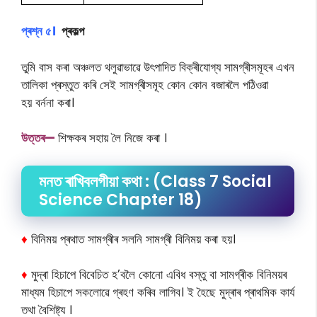
প্ৰশ্ন ৫।
প্ৰকল্প
তুমি বাস কৰা অঞ্চলত থলুৱাভাৱে উৎপাদিত বিক্ৰীযোগ্য সামগ্ৰীসমূহৰ এখন
তালিকা প্ৰস্তুত কৰি সেই সামগ্ৰীসমূহ কোন কোন বজাৰলৈ পঠিওৱা
হয় বৰ্ননা কৰা।
উত্তৰ—
শিক্ষকৰ সহায় লৈ নিজে কৰা ।
মনত ৰাখিবলগীয়া কথা : (Class 7 Social
Science Chapter 18)
♦
বিনিময় প্ৰথাত সামগ্ৰীৰ সলনি সামগ্ৰী বিনিময় কৰা হয়।
♦
মুদ্ৰা হিচাপে বিবেচিত হ’বলৈ কোনো এবিধ বস্তু বা সামগ্ৰীক বিনিময়ৰ
মাধ্যম হিচাপে সকলোৱে গ্ৰহণ কৰিব লাগিব। ই হৈছে মুদ্ৰাৰ প্ৰাথমিক কাৰ্য
তথা বৈশিষ্ট্য ।