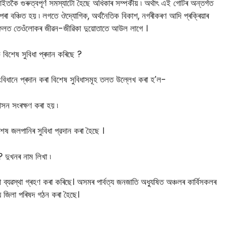
ইতকৈ গুৰুত্বপূৰ্ণ সমস্যাটো হৈছে অধিকাৰ সম্পৰ্কীয় ৷ অৰ্থাৎ এই গোটৰ অন্তৰ্গত
 বঞ্চিত হয় ৷ লগতে ঔদ্যোগিক, অর্থনৈতিক বিকাশ, নগৰীকৰণ আদি প্ৰক্ৰিয়াৰ
 । ফলত তেওঁলােকৰ জীৱন-জীৱিকা দুয়োতাতে আউল লাগে ।
িশেষ সুবিধা প্ৰদান কৰিছে ?
বিধানে প্ৰদান কৰা বিশেষ সুবিধাসমূহ তলত উল্লেখ কৰা হ’ল-
 আসন সংৰক্ষণ কৰা হয় ৷
েষ জলপানিৰ সুবিধা প্রদান কৰা হৈছে ।
 দুখনৰ নাম লিখা ৷
 ব্যৱস্থা গ্ৰহণ কৰা কৰিছে। অসমৰ পার্বত্য জনজাতি অধ্যুষিত অঞ্চলৰ কাৰ্বিসকলৰ
্য জিলা পৰিষদ গঠন কৰা হৈছে।