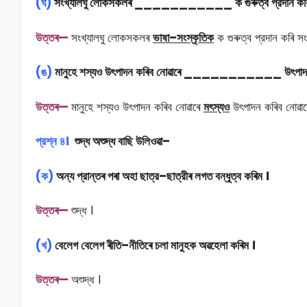
(
ঘ)
সংখ্যালঘু
লােকসকলৰ ___________
ক
গুৰুত্ব
প্রদান
ক
উত্তৰ—
সংখ্যালঘু লােকসকলৰ
ভাষা–
সংস্কৃতিক
ক গুৰুত্ব প্রদান কৰি সংব
(
ঙ)
মানুহে
শস্যও
উৎপাদন
কৰিব
নােৱাৰে ___________
উৎপা
উত্তৰ—
মানুহে শস্যও উৎপাদন কৰিব নােৱাৰে
মৎস্যও
উৎপাদন কৰিব নােৱাৰ
প্রশ্ন
৪
।
শুদ্ধ
অশুদ্ধ
বাছি
উলিওৱা–
(
ক)
অন্য
প্রান্তৰ
পৰা
অহা
ছাত্র–
ছাত্রীৰ
লগত
বন্ধুত্ব
কৰিম
।
উত্তৰ—
শুদ্ধ ।
(
খ)
বেলেগ
বেলেগ
ৰীতি–
নীতিৰে
চলা
মানুহক
অৱহেলা
কৰিম
।
উত্তৰ—
অশুদ্ধ ।