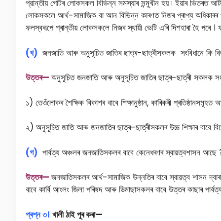
প্রান্তীয় গােটৰ লোকসকল বিভিন্ন সমস্যাৰ সন্মুখীন হয় ৷ ইয়াৰ ভিতৰত আটা
লোকসকলে আৰ্থ-সামাজিক বা আন বিভিন্ন কাৰণত নিজৰ প্ৰাপ্য অধিকাৰৰ পৰা
ফলস্বৰূপে প্ৰান্তীয় লোকসকলে নিজৰ স্থায়ী ভেটি এৰি দিশহাৰা হৈ পৰে
(খ)
জনজাতি আৰু অনুসূচিত জাতিৰ ছাত্ৰ-ছাত্ৰীসকলক সংবিধানে কি কি ব
উত্তৰ—
অনুসূচিত জনজাতি আৰু অনুসূচিত জাতিৰ ছাত্ৰ-ছাত্ৰী সকলক সং
১) তেওঁলোকৰ শৈক্ষিক বিকাশৰ বাবে শিক্ষানুষ্ঠান, কাৰিকৰী প্ৰতিষ্ঠানসমূহত
২) অনুসূচিত জাতি আৰু জনজাতিৰ ছাত্ৰ-ছাত্ৰীসকলৰ উচ্চ শিক্ষাৰ বাবে বিশ
(গ)
পাৰ্বত্য অঞ্চলৰ জনজাতিসকলৰ বাবে কেনেধৰণৰ স্বায়ত্বশাসন আছে ?
উত্তৰ—
জনজাতিসকলৰ আর্থ-সামাজিক উন্নতিৰ বাবে স্বায়ত্ব শাসন দ্বাৰা
বাবে কার্বি আংলং জিলা পৰিষদ আৰু ডিমাছাসকলৰ বাবে উত্তৰ কাছাৰ পার্বত
প্ৰশ্ন
৩
।
খালী
ঠাই
পূৰ
কৰা—