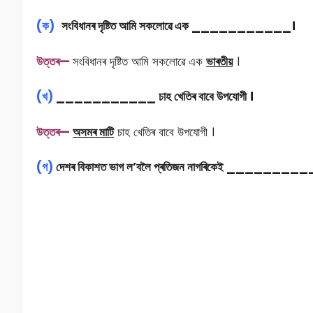
(
ক)
সংবিধানৰ
দৃষ্টিত
আমি
সকলােৱে
এক ___________
।
উত্তৰ—
সংবিধানৰ দৃষ্টিত আমি সকলােৱে এক
ভাৰতীয়
।
(
খ)
___________
চাহ
খেতিৰ
বাবে
উপযােগী
।
উত্তৰ—
অসমৰ
মাটি
চাহ খেতিৰ বাবে উপযােগী ।
(
গ)
দেশৰ
বিকাশত
ভাগ
ল’
বলৈ
প্ৰতিজন
নাগৰিকেই ________