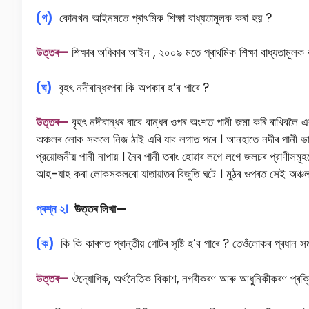
(গ)
কোনখন আইনমতে প্ৰাথমিক শিক্ষা বাধ্যতামূলক কৰা হয় ?
উত্তৰ—
শিক্ষাৰ অধিকাৰ আইন , ২০০৯ মতে প্ৰাথমিক শিক্ষা বাধ্যতামূলক 
(ঘ)
বৃহৎ নদীবান্ধৰপৰা কি অপকাৰ হ’ব পাৰে ?
উত্তৰ—
বৃহৎ নদীবান্ধৰ বাবে বান্ধৰ ওপৰ অংশত পানী জমা কৰি ৰাখিবলৈ এ
অঞ্চলৰ লােক সকলে নিজ ঠাই এৰি যাব লগাত পৰে । আনহাতে নদীৰ পানী ভ
প্রয়ােজনীয় পানী নাপায় । নৈৰ পানী তৰাং হােৱাৰ লগে লগে জলচৰ প্রাণীসম
আহ-যাহ কৰা লোকসকলৰো যাতায়াতৰ বিজুতি ঘটে । মুঠৰ ওপৰত সেই অঞ্চলৰ পাৰি
প্ৰশ্ন
২
।
উত্তৰ
লিখা—
(ক)
কি কি কাৰণত প্ৰান্তীয় গোটৰ সৃষ্টি হ’ব পাৰে ? তেওঁলোকৰ প্ৰধান স
উত্তৰ—
ঔদ্যোগিক, অর্থনৈতিক বিকাশ, নগৰীকৰণ আৰু আধুনিকীকৰণ প্ৰক্ৰিয়া