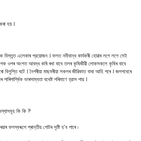
কৰা হয় ।
ক বিস্তৃত এলেকাৰ প্রয়ােজন । ফলত নদীবান্ধ কার্যকৰী হােৱাৰ লগে লগে সেই
াগক ওপৰ অংশত আবদ্ধ কৰি ৰখা বাবে তলৰ কৃষিজীৱী লােকসকলে কৃষিৰ বাবে
ূহৰো বিলুপ্তি ঘটে । নৈপৰীয়া মাছমৰীয়া সকলৰ জীৱিকাত বাধা আহি পৰে । জলপথেৰে
পাৰ্শ্বিক ভাৰসাম্যতা যথেষ্ট পৰিমাণে হ্রাস পায় ।
মস্যাসমূহ কি কি ?
ৰ ফলস্বৰূপে প্ৰান্তীয় গোটৰ সৃষ্টি হ’ব পাৰে ৷