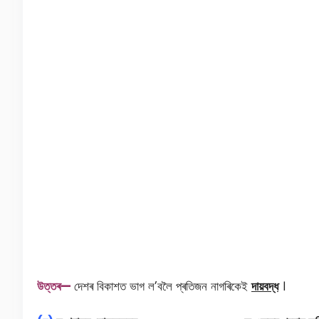
উত্তৰ—
দেশৰ বিকাশত ভাগ ল’বলৈ প্ৰতিজন নাগৰিকেই
দায়বদ্ধ
।