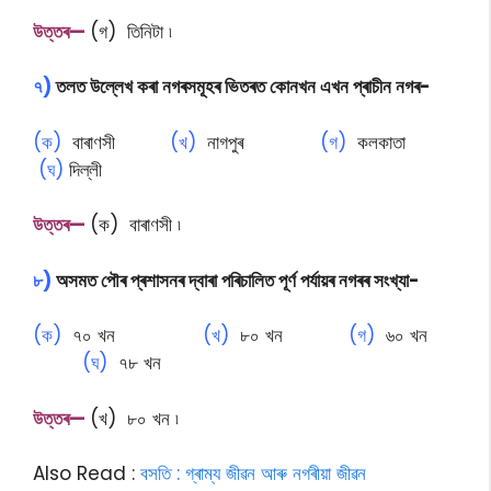
উত্তৰ—
(গ) তিনিটা ৷
৭)
তলত উল্লেখ কৰা নগৰসমূহৰ ভিতৰত কোনখন এখন প্ৰাচীন নগৰ-
(ক)
বাৰাণসী
(খ)
নাগপুৰ
(গ)
কলকাতা
(ঘ)
দিল্লী
উত্তৰ—
(ক) বাৰাণসী ৷
৮)
অসমত পৌৰ প্ৰশাসনৰ দ্বাৰা পৰিচালিত পূৰ্ণ পৰ্যায়ৰ নগৰৰ সংখ্যা-
(ক)
৭০ খন
(খ)
৮০ খন
(গ)
৬০ খন
(ঘ)
৭৮ খন
উত্তৰ—
(খ) ৮০ খন ৷
Also Read :
বসতি : গ্ৰাম্য জীৱন আৰু নগৰীয়া জীৱন