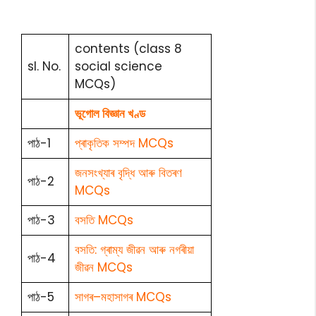
contents (class 8
sl. No.
social science
MCQs)
ভূগোল বিজ্ঞান খণ্ড
পাঠ-1
প্ৰাকৃতিক সম্পদ MCQs
জনসংখ্যাৰ বৃদ্ধি আৰু বিতৰণ
পাঠ-2
MCQs
পাঠ-3
বসতি MCQs
বসতি: গ্ৰাম্য জীৱন আৰু নগৰীয়া
পাঠ-4
জীৱন MCQs
পাঠ-5
সাগৰ–মহাসাগৰ MCQs