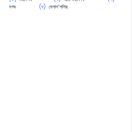
নগৰ
(ঘ)
মেগাল’পলিছ