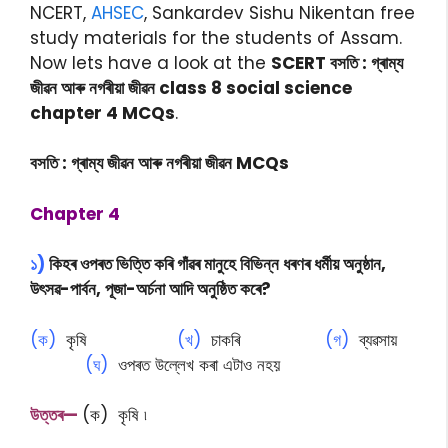
NCERT,
AHSEC
, Sankardev Sishu Nikentan free
study materials for the students of Assam.
Now lets have a look at the
SCERT বসতি : গ্ৰাম্য
জীৱন আৰু নগৰীয়া জীৱন class 8 social science
chapter 4 MCQs
.
বসতি : গ্ৰাম্য জীৱন আৰু নগৰীয়া জীৱন MCQs
Chapter 4
১)
কিহৰ ওপৰত ভিত্তি কৰি গাঁৱৰ মানুহে বিভিন্ন ধৰণৰ ধৰ্মীয় অনুষ্ঠান,
উৎসৱ-পাৰ্বন, পূজা-অৰ্চনা আদি অনুষ্ঠিত কৰে?
(ক)
কৃষি
(খ)
চাকৰি
(গ)
ব্যৱসায়
(ঘ)
ওপৰত উল্লেখ কৰা এটাও নহয়
উত্তৰ—
(ক) কৃষি ৷