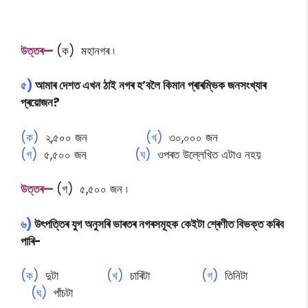
উত্তৰ—
(ক) মহানগৰ ৷
৫)
আমাৰ দেশত এখন ঠাই নগৰ হ’বলৈ কিমান প্ৰাৰম্ভিক জনসংখ্যাৰ
প্ৰয়োজন?
(ক)
২,৫০০ জন
(খ)
৩০,০০০ জন
(গ)
৫,৫০০ জন
(ঘ)
ওপৰত উল্লেখিত এটাও নহয়
উত্তৰ—
(গ) ৫,৫০০ জন ৷
৬)
উৎপত্তিৰ যুগ অনুসৰি ভাৰতৰ নগৰসমূহক কেইটা শ্ৰেণীত বিভক্ত কৰিব
পাৰি-
(ক)
দুটা
(খ)
চাৰিটা
(গ)
তিনিটা
(ঘ)
পাঁচটা