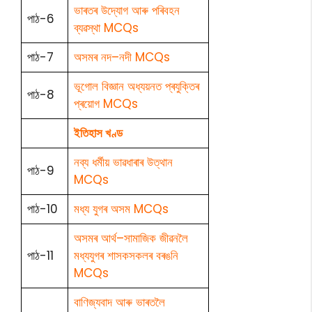
ভাৰতৰ উদ্যোগ আৰু পৰিবহন
পাঠ-6
ব্যৱস্থা MCQs
পাঠ-7
অসমৰ নদ–নদী MCQs
ভূগোল বিজ্ঞান অধ্যয়নত প্ৰযুক্তিৰ
পাঠ-8
প্ৰয়োগ MCQs
ইতিহাস খণ্ড
নব্য ধৰ্মীয় ভাৱধাৰাৰ উত্থান
পাঠ-9
MCQs
পাঠ-10
মধ্য যুগৰ অসম MCQs
অসমৰ আৰ্থ–সামাজিক জীৱনলৈ
পাঠ-11
মধ্যযুগৰ শাসকসকলৰ বৰঙনি
MCQs
বাণিজ্যবাদ আৰু ভাৰতলৈ