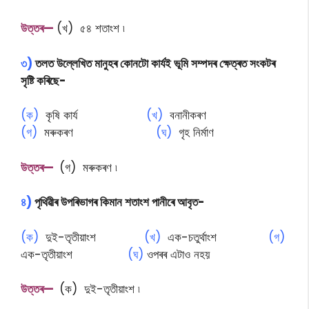
উত্তৰ—
(খ) ৫৪ শতাংশ ৷
৩)
তলত উল্লেখিত মানুহৰ কোনটো কাৰ্যই ভূমি সম্পদৰ ক্ষেত্ৰত সংকটৰ
সৃষ্টি কৰিছে-
(ক)
কৃষি কাৰ্য
(খ)
বনানীকৰণ
(গ)
মৰুকৰণ
(ঘ)
গৃহ নিৰ্মাণ
উত্তৰ—
(গ) মৰুকৰণ ৷
৪)
পৃথিৱীৰ উপৰিভাগৰ কিমান শতাংশ পানীৰে আবৃত-
(ক)
দুই-তৃতীয়াংশ
(খ)
এক-চতুৰ্থাংশ
(গ)
এক-তৃতীয়াংশ
(ঘ)
ওপৰৰ এটাও নহয়
উত্তৰ—
(ক) দুই-তৃতীয়াংশ ৷