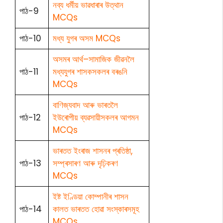
নব্য ধৰ্মীয় ভাৱধাৰাৰ উত্থান
পাঠ-9
MCQs
পাঠ-10
মধ্য যুগৰ অসম MCQs
অসমৰ আৰ্থ–সামাজিক জীৱনলৈ
পাঠ-11
মধ্যযুগৰ শাসকসকলৰ বৰঙনি
MCQs
বাণিজ্যবাদ আৰু ভাৰতলৈ
পাঠ-12
ইউৰোপীয় ব্যৱসায়ীসকলৰ আগমন
MCQs
ভাৰতত ইংৰাজ শাসনৰ প্ৰতিষ্ঠা,
পাঠ-13
সম্প্ৰসাৰণ আৰু দৃঢ়িকৰণ
MCQs
ইষ্ট ইণ্ডিয়া কোম্পানীৰ শাসন
পাঠ-14
কালত ভাৰতত হোৱা সংস্কাৰসমূহ
MCQs