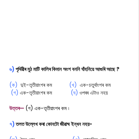
৬)
পৃথিৱীৰ মুঠ মাটি কালিৰ কিমান অংশ বননি ঘাঁহনিয়ে আগুৰি আছে ?
(ক)
দুই-তৃতীয়াংশৰ কম
(খ)
এক-চতুৰ্থাংশৰ কম
(গ)
এক-তৃতীয়াংশৰ কম
(ঘ)
ওপৰৰ এটাও নহয়
উত্তৰ—
(গ)
এক-তৃতীয়াংশৰ কম ৷
৭)
তলত উল্লেখ কৰা কোনটো জীৱাষ্ম ইন্ধন নহয়-