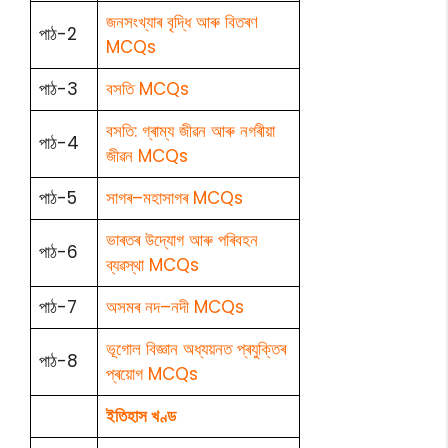
জনসংখ্যাৰ বৃদ্ধি আৰু বিতৰণ
পাঠ-2
MCQs
পাঠ-3
বসতি MCQs
বসতি: গ্ৰাম্য জীৱন আৰু নগৰীয়া
পাঠ-4
জীৱন MCQs
পাঠ-5
সাগৰ–মহাসাগৰ MCQs
ভাৰতৰ উদ্যোগ আৰু পৰিবহন
পাঠ-6
ব্যৱস্থা MCQs
পাঠ-7
অসমৰ নদ–নদী MCQs
ভূগোল বিজ্ঞান অধ্যয়নত প্ৰযুক্তিৰ
পাঠ-8
প্ৰয়োগ MCQs
ইতিহাস খণ্ড