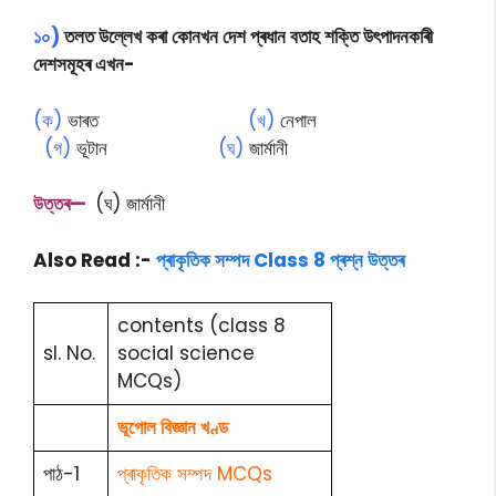
১০)
তলত উল্লেখ কৰা কোনখন দেশ প্ৰধান বতাহ শক্তি উৎপাদনকাৰী
দেশসমূহৰ এখন-
(ক)
ভাৰত
(খ)
নেপাল
(গ)
ভূটান
(ঘ)
জাৰ্মানী
উত্তৰ—
(ঘ) জাৰ্মানী
Also Read :-
প্ৰাকৃতিক সম্পদ Class 8 প্ৰশ্ন উত্তৰ
contents (class 8
sl. No.
social science
MCQs)
ভূগোল বিজ্ঞান খণ্ড
পাঠ-1
প্ৰাকৃতিক সম্পদ MCQs