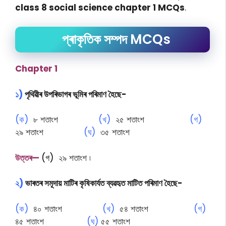
class 8 social science chapter 1 MCQs
.
প্ৰাকৃতিক সম্পদ MCQs
Chapter 1
১)
পৃথিৱীৰ উপৰিভাগৰ ভূমিৰ পৰিমাণ হৈছে-
(ক)
৮ শতাংশ
(খ)
২৫ শতাংশ
(গ)
২৯ শতাংশ
(ঘ)
৩৫ শতাংশ
উত্তৰ—
(গ)
২৯ শতাংশ ৷
২)
ভাৰতৰ সমূদায় মাটিৰ কৃষিকাৰ্যত ব্যৱহৃত মাটিত পৰিমাণ হৈছে-
(ক)
৪০ শতাংশ
(খ)
৫৪ শতাংশ
(গ)
৪৫ শতাংশ
(ঘ)
৫৫ শতাংশ