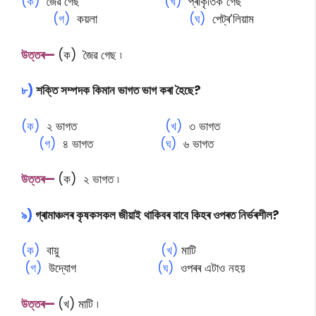
(ক)
জৈৱ গেছ
(খ)
প্ৰাকৃতিক গেছ
(গ)
কয়লা
(ঘ)
পেট্ৰ’লিয়াম
উত্তৰ—
(ক) জৈৱ গেছ ৷
৮)
শক্তি সম্পদক কিমান ভাগত ভাগ কৰা হৈছে?
(ক)
২ ভাগত
(খ)
৩ ভাগত
(গ)
৪ ভাগত
(ঘ)
৬ ভাগত
উত্তৰ—
(ক) ২ ভাগত ৷
৯)
গ্ৰামাঞ্চলৰ কৃষকসকল জীয়াই থাকিবৰ বাবে কিহৰ ওপৰত নিৰ্ভৰশীল?
(ক)
বায়ু
(খ)
মাটি
(গ)
উদ্যোগ
(ঘ)
ওপৰৰ এটাও নহয়
উত্তৰ—
(খ) মাটি ৷