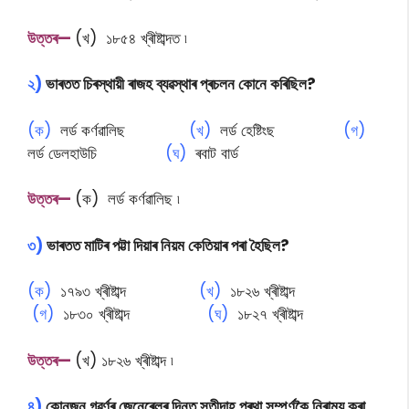
উত্তৰ—
(খ) ১৮৫৪ খ্ৰীষ্টাব্দত ৷
২)
ভাৰতত চিৰস্থায়ী ৰাজহ ব্যৱস্থাৰ প্ৰচলন কোনে কৰিছিল?
(ক)
লৰ্ড কৰ্ণৱালিছ
(খ)
লৰ্ড হেষ্টিংছ
(গ)
লৰ্ড ডেলহাউচি
(ঘ)
ৰবাট বাৰ্ড
উত্তৰ—
(ক) লৰ্ড কৰ্ণৱালিছ ৷
৩)
ভাৰতত মাটিৰ পট্টা দিয়াৰ নিয়ম কেতিয়াৰ পৰা হৈছিল?
(ক)
১৭৯৩ খ্ৰীষ্টাব্দ
(খ)
১৮২৬ খ্ৰীষ্টাব্দ
(গ)
১৮৩০ খ্ৰীষ্টাব্দ
(ঘ)
১৮২৭ খ্ৰীষ্টাব্দ
উত্তৰ—
(খ) ১৮২৬ খ্ৰীষ্টাব্দ ৷
৪)
কোনজন গৱৰ্ণৰ জেনেৰেলৰ দিনত সতীদাহ প্ৰথা সম্পূৰ্ণকৈ নিৰাময় কৰা