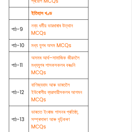
প্ৰয়োগ MCQs
ইতিহাস খণ্ড
নব্য ধৰ্মীয় ভাৱধাৰাৰ উত্থান
পাঠ-9
MCQs
পাঠ-10
মধ্য যুগৰ অসম MCQs
অসমৰ আৰ্থ–সামাজিক জীৱনলৈ
পাঠ-11
মধ্যযুগৰ শাসকসকলৰ বৰঙনি
MCQs
বাণিজ্যবাদ আৰু ভাৰতলৈ
পাঠ-12
ইউৰোপীয় ব্যৱসায়ীসকলৰ আগমন
MCQs
ভাৰতত ইংৰাজ শাসনৰ প্ৰতিষ্ঠা,
পাঠ-13
সম্প্ৰসাৰণ আৰু দৃঢ়িকৰণ
MCQs