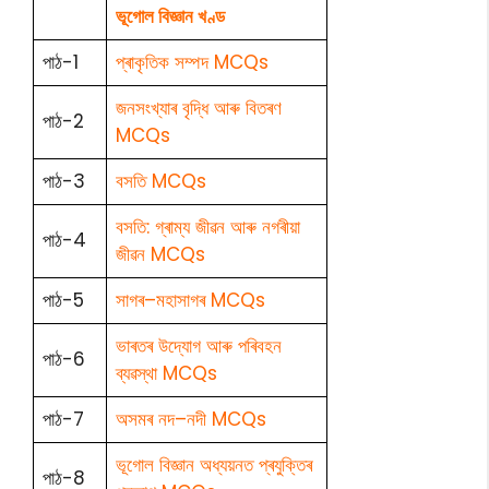
ভূগোল বিজ্ঞান খণ্ড
পাঠ-1
প্ৰাকৃতিক সম্পদ MCQs
জনসংখ্যাৰ বৃদ্ধি আৰু বিতৰণ
পাঠ-2
MCQs
পাঠ-3
বসতি MCQs
বসতি: গ্ৰাম্য জীৱন আৰু নগৰীয়া
পাঠ-4
জীৱন MCQs
পাঠ-5
সাগৰ–মহাসাগৰ MCQs
ভাৰতৰ উদ্যোগ আৰু পৰিবহন
পাঠ-6
ব্যৱস্থা MCQs
পাঠ-7
অসমৰ নদ–নদী MCQs
ভূগোল বিজ্ঞান অধ্যয়নত প্ৰযুক্তিৰ
পাঠ-8