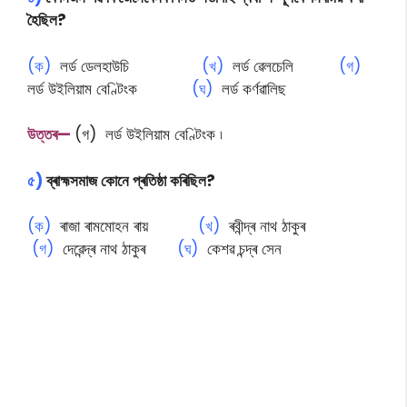
হৈছিল?
(ক)
লৰ্ড ডেলহাউচি
(খ)
লৰ্ড ৱেলচেলি
(গ)
লৰ্ড উইলিয়াম বেণ্টিংক
(ঘ)
লৰ্ড কৰ্ণৱালিছ
উত্তৰ—
(গ) লৰ্ড উইলিয়াম বেণ্টিংক ৷
৫)
ব্ৰাহ্মসমাজ কোনে প্ৰতিষ্ঠা কৰিছিল?
(ক)
ৰাজা ৰামমোহন ৰায়
(খ)
ৰবীন্দ্ৰ নাথ ঠাকুৰ
(গ)
দেৱেন্দ্ৰ নাথ ঠাকুৰ
(ঘ)
কেশৱ চন্দ্ৰ সেন