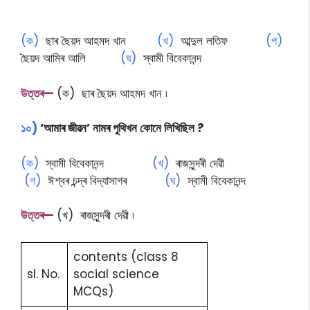
(ক)
ছাৰ ছৈয়দ আহমদ খান
(খ)
আব্দুল লতিফ
(গ)
ছৈয়দ আমিৰ আলি
(ঘ)
স্বামী বিবেকানন্দ
উত্তৰ—
(ক) ছাৰ ছৈয়দ আহমদ খান ৷
১০)
‘আমাৰ জীৱন’ নামৰ পুথিখন কোনে লিখিছিল ?
(ক)
স্বামী বিবেকানন্দ
(খ)
ৰাজসুন্দৰী দেৱী
(গ)
ঈশ্বৰ চন্দ্ৰ বিদ্যাসাগৰ
(ঘ)
স্বামী বিবেকানন্দ
উত্তৰ—
(খ) ৰাজসুন্দৰী দেৱী ৷
contents (class 8
sl. No.
social science
MCQs)