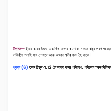
উত্তৰ—
ইয়াৰ কাৰন হৈছে একাধিক তৰপৰ কাপোৰৰ মাজত বায়ুৰ তৰপ আৱদ্ধ
বাহিৰলৈ ওলাই যাব নোৱাৰে আৰু আমাৰ শৰীৰ গৰম হৈ থাকে।
প্ৰশ্ন (6)
তলৰ চিত্ৰ 4.13 টো লক্ষ্য কৰা। পৰিবহণ, পৰিচলন আৰু বিকিৰণ প