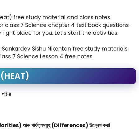
eat) free study material and class notes
 for class 7 Science chapter 4 text book questions-
is the right place for you. Let’s start the activities.
, Sankardev Sishu Nikentan free study materials.
lass 7 Science Lesson 4 free notes.
প (HEAT)
পাঠ ৪
Similarities) আৰু পার্থক্যসমূহ (Differences) উল্লেখ কৰা।