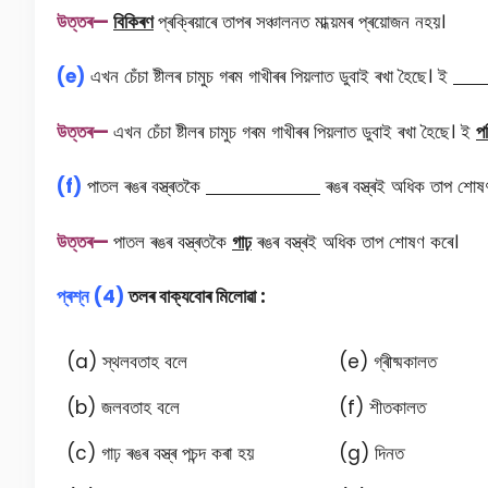
উত্তৰ—
বিকিৰণ
প্ৰক্ৰিয়াৰে তাপৰ সঞ্চালনত মাধ্য়মৰ প্ৰয়োজন নহয়।
(e)
এখন চেঁচা ষ্টীলৰ চামুচ গৰম গাখীৰৰ পিয়লাত ডুবাই ৰখা হৈছে। ই
উত্তৰ—
এখন চেঁচা ষ্টীলৰ চামুচ গৰম গাখীৰৰ পিয়লাত ডুবাই ৰখা হৈছে। ই
প
(f)
পাতল ৰঙৰ বস্ত্ৰতকৈ
ৰঙৰ বস্ত্ৰই অধিক তাপ শোষ
উত্তৰ—
পাতল ৰঙৰ বস্ত্ৰতকৈ
গাঢ়
ৰঙৰ বস্ত্ৰই অধিক তাপ শোষণ কৰে।
প্ৰশ্ন (4)
তলৰ বাক্যবোৰ মিলোৱা :
(a) স্থলবতাহ বলে
(e) গ্ৰীষ্মকালত
(b) জলবতাহ বলে
(f) শীতকালত
(c) গাঢ় ৰঙৰ বস্ত্ৰ পচন্দ কৰা হয়
(g) দিনত