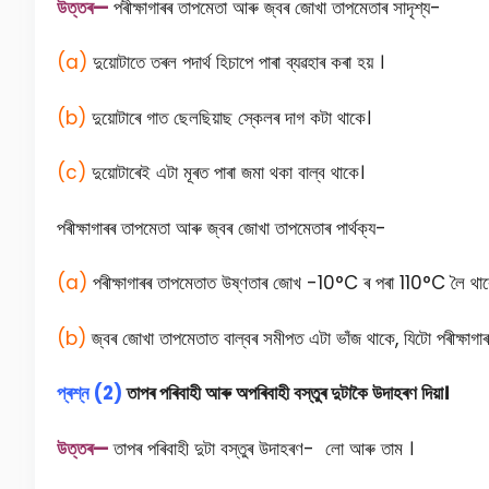
উত্তৰ—
পৰীক্ষাগাৰৰ তাপমেতা আৰু জ্বৰ জোখা তাপমেতাৰ সাদৃশ্য-
(a)
দুয়ােটাতে তৰল পদার্থ হিচাপে পাৰা ব্যৱহাৰ কৰা হয় ।
(b)
দুয়োটাৰে গাত ছেলছিয়াছ স্কেলৰ দাগ কটা থাকে।
(c)
দুয়োটাৰেই এটা মূৰত পাৰা জমা থকা বাল্ব থাকে।
পৰীক্ষাগাৰৰ তাপমেতা আৰু জ্বৰ জোখা তাপমেতাৰ পার্থক্য-
(a)
পৰীক্ষাগাৰৰ তাপমেতাত উষ্ণতাৰ জোখ -10°C ৰ পৰা 110°C লৈ থা
(b)
জ্বৰ জোখা তাপমেতাত বাল্বৰ সমীপত এটা ভাঁজ থাকে, যিটো পৰীক্ষাগা
প্ৰশ্ন (2)
তাপৰ পৰিবাহী আৰু অপৰিবাহী বস্তুৰ দুটাকৈ উদাহৰণ দিয়া।
উত্তৰ—
তাপৰ পৰিবাহী দুটা বস্তুৰ উদাহৰণ- লাে আৰু তাম ।