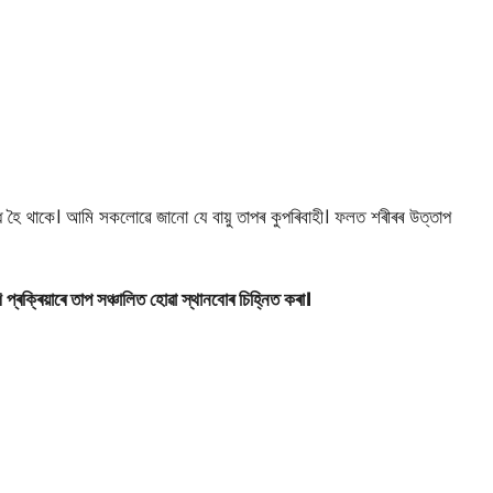
 হৈ থাকে। আমি সকলোৱে জানো যে বায়ু তাপৰ কুপৰিবাহী। ফলত শৰীৰৰ উত্তাপ
্ৰক্ৰিয়াৰে তাপ সঞ্চালিত হোৱা স্থানবোৰ চিহ্নিত কৰা।