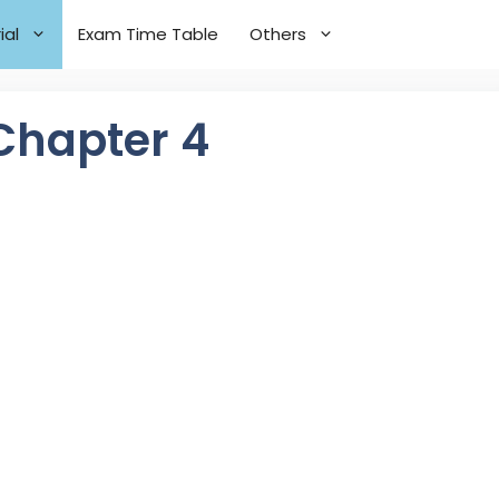
ial
Exam Time Table
Others
 Chapter 4