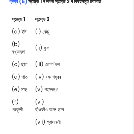
প্ৰশ্ন (6)
স্তম্ভ 1 ৰ লগত স্তম্ভ 2 ৰ বিষয়সমূহ মিলোৱা
স্তম্ভ 1
স্তম্ভ 2
(a) ইষ্ট
(i) কেঁচু
(b)
(ii) ফুল
মধ্যচ্ছদা
(c) ছাল
(iii) এলক’হল
(d) পাত
(iv) বক্ষ গহ্বৰ
(e) মাছ
(v) পত্ৰৰন্ধ
(f)
(vi)
ভেকুলী
হাঁওফাঁও আৰু ছাল
(vii) শ্বাসনলী