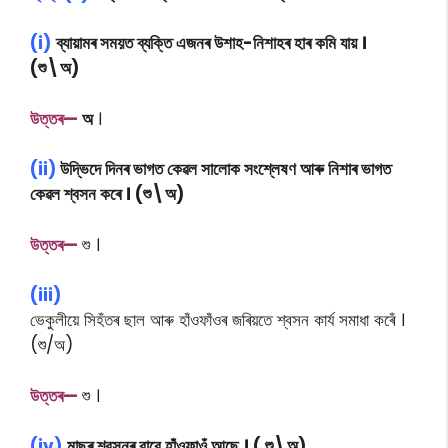
(i)
ব্যায়ামৰ সময়ত ব্যক্তি এজনৰ উশাহ-নিশাহৰ হাৰ কমি যায় ।
(শু\অ)
উত্তৰ—
অ
।
(ii)
উদ্ভিদে দিনৰ ভাগত কেৱল সালোক সংশ্লেষণ আৰু নিশাৰ ভাগত
কেৱল শ্বসন কৰে । (শু\অ)
উত্তৰ—
শু ।
(iii)
ভেকুলীয়ে সিহঁতৰ ছাল আৰু হাঁওফাঁওৰ জৰিয়তে শ্বসন কাৰ্য সমাধা কৰেঁ ।
(শু/অ)
উত্তৰ—
শু ।
(iv)
মাছৰ শ্বসনৰ বাবে হাঁওফাওঁ আছে । ( শু\অ)