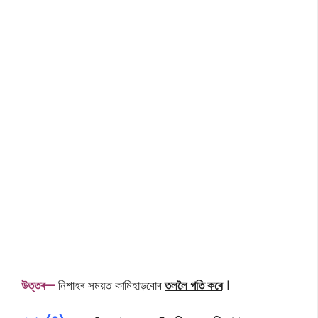
উত্তৰ—
নিশাহৰ সময়ত কামিহাড়বোৰ
তললৈ গতি কৰে
।