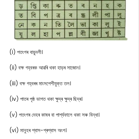
(i) পতংগৰ বায়ুনলী।
(ii) বক্ষ গহ্বৰক আৱৰি থকা হাড়ৰ সাজোন।
(iii) বক্ষ গহ্বৰৰ মাংসপেশীযুক্ত তল।
(iv) পাতৰ পৃষ্ঠ ভাগত থকা ক্ষুদ্ৰ ক্ষুদ্ৰ ছিদ্ৰ।
(v) পতংগৰ দেহৰ কাষৰ বা পাৰ্শ্বফালে থকা সৰু বিন্ধা।
(vi) মানুহৰ শ্বাস-প্ৰশ্বাস অংগ।