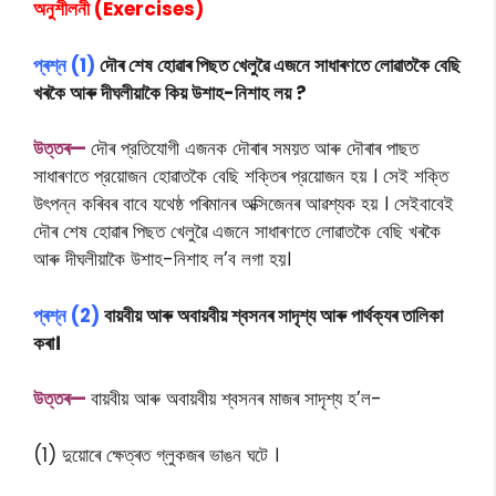
অনুশীলনী (Exercises)
প্ৰশ্ন (1)
দৌৰ শেষ হোৱাৰ পিছত খেলুৱৈ এজনে সাধাৰণতে লোৱাতকৈ বেছি
খৰকৈ আৰু দীঘলীয়াকৈ কিয় উশাহ-নিশাহ লয় ?
উত্তৰ—
দৌৰ প্রতিযােগী এজনক দৌৰাৰ সময়ত আৰু দৌৰাৰ পাছত
সাধাৰণতে প্রয়ােজন হােৱাতকৈ বেছি শক্তিৰ প্রয়ােজন হয় । সেই শক্তি
উৎপন্ন কৰিবৰ বাবে যথেষ্ঠ পৰিমানৰ অক্সিজেনৰ আৱশ্যক হয় । সেইবাবেই
দৌৰ শেষ হোৱাৰ পিছত খেলুৱৈ এজনে সাধাৰণতে লোৱাতকৈ বেছি খৰকৈ
আৰু দীঘলীয়াকৈ উশাহ-নিশাহ ল’ব লগা হয়।
প্ৰশ্ন (2)
বায়বীয় আৰু অবায়বীয় শ্বসনৰ সাদৃশ্য আৰু পাৰ্থক্যৰ তালিকা
কৰা।
উত্তৰ—
বায়বীয় আৰু অবায়বীয় শ্বসনৰ মাজৰ সাদৃশ্য হ’ল-
(1) দুয়ােৰে ক্ষেত্ৰত গ্লুকজৰ ভাঙন ঘটে ।