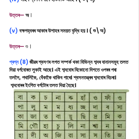
উত্তৰ—
অ
।
(v)
বক্ষগহ্বৰৰ আকাৰ উশাহৰ সময়ত বৃদ্ধি হয় ।
( শু\অ)
উত্তৰ—
শু ।
প্ৰশ্ন (8)
জীৱৰ শ্বসণৰ লগত সম্পৰ্ক থকা বিভিন্ন শব্দৰ বানানসমূহ তলত
দিয়া বৰ্গবোৰত লুকাই আছে। এই শব্দবোৰ যিকোনো দিশতে ওপৰৰ পৰা
তললৈ, পথালিকৈ, বেঁকাকৈ থাকিব পাৰে। শ্বসনতন্ত্ৰৰ শব্দবোৰ বিচৰা।
শব্দবোৰৰ ইংগিত বৰ্গটোৰ তলত দিয়া হৈছে।