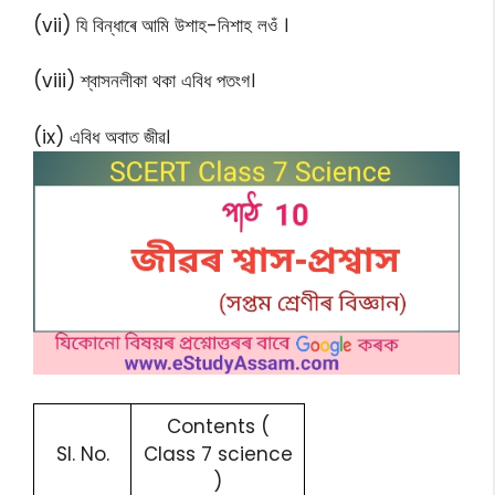
(vii) যি বিন্ধাৰে আমি উশাহ-নিশাহ লওঁ ।
(viii) শ্বাসনলীকা থকা এবিধ পতংগ।
(ix) এবিধ অবাত জীৱ।
Contents (
Sl. No.
Class 7 science
)