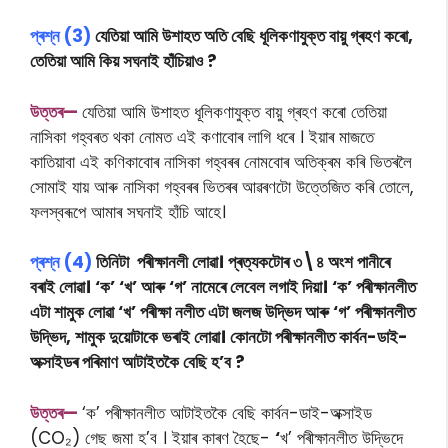
প্ৰশ্ন (3)
যেতিয়া আমি উশাহত অতি বেছি ধূলিকণাযুক্ত বায়ু গ্ৰহণ কৰো,
তেতিয়া আমি কিয় সঘনাই হাঁচিয়াও ?
উত্তৰ—
যেতিয়া আমি উশাহত ধূলিকণাযুক্ত বায়ু গ্ৰহণ কৰো তেতিয়া
নাসিকা গহ্বৰত থকা নোমত এই কণাবােৰ লাগি ধৰে । ইয়াৰ মাজতে
কাতিয়াবা এই কণিকাবােৰ নাসিকা গহ্বৰৰ নোমবোৰ অতিক্ৰম কৰি ভিতৰলৈ
সোমাই যায় আৰু নাসিকা গহ্বৰৰ ভিতৰৰ আৱৰণটো উত্তেজিত কৰি তোলে,
ফলস্বৰূপে আমাৰ সঘনাই হাঁচি আহে।
প্ৰশ্ন (4)
তিনিটা পৰীক্ষানলী লোৱা। প্ৰত্যকটোৰ ৩\৪ অংশ পানীৰে
বৰাই লোৱা। ‘ক’ ‘খ’ আৰু ‘গ’ নামেৰে লেবেল লগাই দিয়া। ‘ক’ পৰীক্ষানলীত
এটা শামুক লোৱা ‘খ’ পৰীক্ষা নলীত এটা জলজ উদ্ভিদ আৰু ‘গ’ পৰীক্ষানলীত
উদ্ভিদ, শামুক দুয়োটাকে ভৰাই লোৱা। কোনটো পৰীক্ষানলীত কাৰ্বন-ডাই-
অক্সাইডৰ পৰিমাণ আটাইতকৈ বেছি হ’ব ?
উত্তৰ—
‘ক’ পৰীক্ষানলীত আটাইতকৈ বেছি কাৰ্বন-ডাই-অক্সাইড
(CO₂) গেছ জমা হ’ব । ইয়াৰ কাৰণ হৈছে-
‘
খ’ পৰীক্ষানলীত উদ্ভিদে