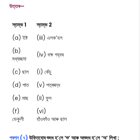
উত্তৰ—
স্তম্ভ 1
স্তম্ভ 2
(a) ইষ্ট
(iii) এলক’হল
(b)
(iv) বক্ষ গহ্বৰ
মধ্যচ্ছদা
(c) ছাল
(i) কেঁচু
(d) পাত
(v) পত্ৰৰন্ধ
(e) মাছ
(ii) ফুল
(f)
(vi)
ভেকুলী
হাঁওফাঁও আৰু ছাল
প্ৰশ্ন (৭)
উক্তিবোৰ শুদ্ধ হ’লে ‘শু’ আৰু অশুদ্ধ হ’লে ‘অ’ লিখা :