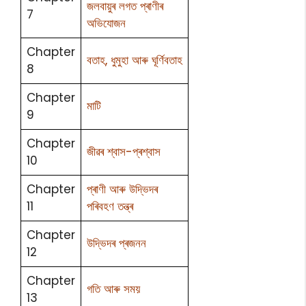
জলবায়ুৰ লগত প্ৰাণীৰ
7
অভিযোজন
Chapter
বতাহ, ধুমুহা আৰু ঘূৰ্ণিবতাহ
8
Chapter
মাটি
9
Chapter
জীৱৰ শ্বাস-প্ৰশ্বাস
10
Chapter
প্ৰাণী আৰু উদ্ভিদৰ
11
পৰিবহণ তন্ত্ৰ
Chapter
উদ্ভিদৰ প্ৰজনন
12
Chapter
গতি আৰু সময়
13