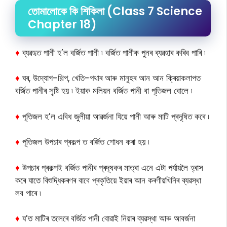
তোমালোকে কি শিকিলা (Class 7 Science
Chapter 18)
♦
ব্যৱহৃত পানী হ’ল বৰ্জিত পানী ৷ বৰ্জিত পানীক পুনৰ ব্যৱহাৰ কৰিব পাৰি ৷
♦
ঘৰ, উদ্যোগ-শিল্প, খেতি-পথাৰ আৰু মানুহৰ আন আন ক্ৰিয়াকলাপত
বৰ্জিত পানীৰ সৃ্ষ্টি হয় ৷ ইয়াক মলিয়ন বৰ্জিত পানী বা পূতিজল বোলে ৷
♦
পূতিজল হ’ল এবিধ জুলীয়া আৱৰ্জনা যিয়ে পানী আৰু মাটি প্ৰদূষিত কৰে ৷
♦
পূতিজল উপচাৰ প্ৰকল্প ত বৰ্জিত শোধন কৰা হয় ৷
♦
উপচাৰ প্ৰকল্পই বৰ্জিত পানীৰ প্ৰদূষকৰ মাত্ৰা এনে এটা পৰ্যায়লৈ হ্ৰাস
কৰে যাতে বিশুদ্ধিকৰণৰ বাবে প্ৰকৃতিয়ে ইয়াৰ আন কৰণীয়খিনিৰ ব্যৱস্থা
লব পাৰে ৷
♦
য’ত মাটিৰ তলেৰে বৰ্জিত পানী বোৱাই নিয়াৰ ব্যৱস্থা আৰু আবৰ্জনা