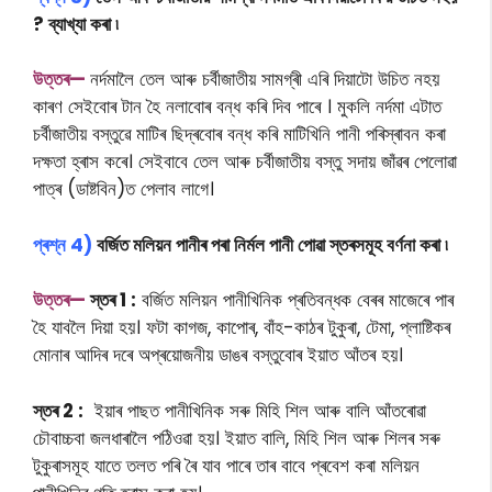
? ব্যাখ্যা কৰা ৷
উত্তৰ—
নৰ্দমালৈ তেল আৰু চৰ্বীজাতীয় সামগ্ৰী এৰি দিয়াটো উচিত নহয়
কাৰণ
সেইবোৰ টান
হৈ নলাবোৰ বন্ধ কৰি দিব পাৰে । মুকলি নৰ্দমা এটাত
চৰ্বীজাতীয় বস্তুৱে মাটিৰ ছিদ্ৰবোৰ বন্ধ কৰি মাটিখিনি পানী পৰিস্ৰাবন কৰা
দক্ষতা হ্ৰাস কৰে। সেইবাবে তেল আৰু চৰ্বীজাতীয় বস্তু সদায় জাঁৱৰ পেলোৱা
পাত্ৰ (ডাষ্টবিন)ত পেলাব লাগে।
প্ৰশ্ন 4)
বৰ্জিত মলিয়ন পানীৰ পৰা নিৰ্মল পানী পোৱা স্তৰসমূহ বৰ্ণনা কৰা ৷
উত্তৰ—
স্তৰ 1 :
বৰ্জিত মলিয়ন পানীখিনিক প্ৰতিবন্ধক বেৰৰ মাজেৰে পাৰ
হৈ যাবলৈ দিয়া হয়। ফটা কাগজ, কাপোৰ, বাঁহ-কাঠৰ টুকুৰা, টেমা, প্লাষ্টিকৰ
মোনাৰ আদিৰ দৰে অপ্ৰয়োজনীয় ডাঙৰ বস্তুবোৰ ইয়াত আঁতৰ হয়।
স্তৰ 2 :
ইয়াৰ পাছত পানীখিনিক সৰু মিহি শিল আৰু বালি আঁতৰোৱা
চৌবাচ্চবা জলধাৰালৈ পঠিওৱা হয়। ইয়াত বালি, মিহি শিল আৰু শিলৰ সৰু
টুকুৰাসমূহ যাতে তলত পৰি ৰৈ যাব পাৰে তাৰ বাবে প্ৰবেশ কৰা মলিয়ন