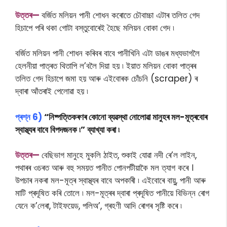
উত্তৰ—
বৰ্জিত মলিয়ন পানী শোধন কৰোতে চৌবাচ্চা এটাৰ তলিত গেদ
হিচাপে পৰি থকা গোটা বস্তুবোৰেই হৈছে মলিয়ন বোকা গেদ ৷
বৰ্জিত মলিয়ন পানী শোধন কৰিবৰ বাবে পানীখিনি এটা ডাঙৰ মধ্যভাগলৈ
হেলনীয়া পাত্ৰত থিতাপি ল’বলৈ দিয়া হয় ৷ ইয়াত মলিয়ন বোকা পাত্ৰৰ
তলিত গেদ হিচাপে জমা হয় আৰু এইবোৰক চোঁচনি (scraper) ৰ
দ্বাৰা আঁতৰাই পেলোৱা হয় ৷
প্ৰশ্ন 6)
“নিষ্পত্তিকৰণৰ কোনো ব্যৱস্থা নোলোৱা মানুহৰ মল-মূত্ৰবোৰ
স্বাস্থ্যৰ বাবে বিপদজনক ৷” ব্যাখ্যা কৰা ৷
উত্তৰ—
বেছিভাগ মানুহে মুকলি ঠাইত, শুকাই যোৱা নদী ৰে’ল লাইন,
পথাৰৰ ওচৰত আৰু বহু সময়ত পানীত পোনপটীয়াকৈ মল ত্যাগ কৰে ।
উপচাৰ নকৰা মল-মূত্ৰ স্বাস্থ্যৰ বাবে অপকাৰী ৷ এইবোৰে বায়ু, পানী আৰু
মাটি প্ৰদূষিত কৰি তোলে ৷ মল-মূত্ৰৰ দ্বাৰা প্ৰদূষিত পানীয়ে বিভিন্ন ৰোগ
যেনে ক’লেৰা, টাইফয়েড, পলিঅ’, গ্ৰহণী আদি ৰোগৰ সৃষ্টি কৰে ৷