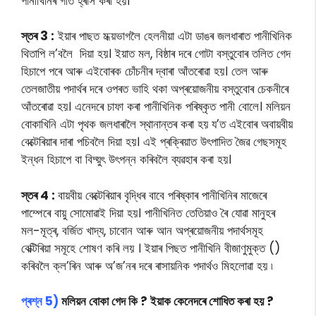
পানীখিনিৰ গতি হ্ৰাস কৰা হয়।
স্তৰ 3 :
ইয়াৰ পাছত মধ্য়ভাগলৈ হেলনীয়া এটা ডাঙৰ জলধাৰাত পানীখিনিক
থিতাপি ল’বলৈ দিয়া হয়। ইয়াত মল, বিষ্ঠাৰ দৰে গোটা বস্তুবোৰ তলিত গেদ
হিচাপে পৰে আৰু এইবোৰক চোঁচনীৰ দ্বাৰা আঁতৰোৱা হয়। তেল আৰু
তেলজাতীয় পদাৰ্থৰ দৰে ওপৰত ভাহি থকা অপ্ৰয়োজনীয় বস্তুবোৰ চেকনীৰে
আঁতৰোৱা হয়। এনেদৰে চাফা কৰা পানীখিনিক পৰিষ্কৃত পানী বোলে। মলিয়ন
বোকাখিনি এটা পৃথক জলধাৰালৈ স্থানান্তৰ কৰা হয় য’ত এইবোৰ অবায়বীয়
বেক্টেৰিয়াৰ দাৰা পচিবলৈ দিয়া হয়। এই প্ৰক্ৰিয়াত উৎপাদিত জৈৱ গেছসমূহ
ইন্ধন হিচাপে বা বিদ্য়ুৎ উৎপন্ন কৰিবলৈ ব্যৱহাৰ কৰা হয়।
স্তৰ 4 :
বায়বীয় বেক্টেৰিয়াৰ বৃদ্ধিৰ বাবে পৰিষ্কাৰ পানীখিনিৰ মাজেৰে
পাম্পেৰে বায়ু সোমোৱাই দিয়া হয়। পানীখিনিত তেতিয়াও ৰৈ যোৱা মানুহৰ
মল-মূত্ৰ, বৰ্জিত খাদ্য, চাবোন আৰু আন অপ্ৰয়োজনীয় পদাৰ্থসমূহ
বেক্টিৰিয়া সমূহে শোষণ কৰি লয় । ইয়াৰ পিছত পানীখিনি বীজাণুমুক্ত ()
কৰিবলৈ ক্ল’ৰিন আৰু অ’জ’নৰ দৰে ৰাসায়নিক পদাৰ্থও মিহলোৱা হয় ৷
প্ৰশ্ন 5)
মলিয়ন বোকা গেদ কি ? ইয়াক কেনেদৰে শোধিত কৰা হয় ?