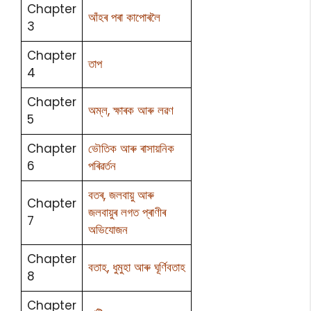
Chapter
আঁহৰ পৰা কাপোৰলৈ
3
Chapter
তাপ
4
Chapter
অম্ল, ক্ষাৰক আৰু লৱণ
5
Chapter
ভৌতিক আৰু ৰাসায়নিক
6
পৰিৱৰ্তন
বতৰ, জলবায়ু আৰু
Chapter
জলবায়ুৰ লগত প্ৰাণীৰ
7
অভিযোজন
Chapter
বতাহ, ধুমুহা আৰু ঘূৰ্ণিবতাহ
8
Chapter