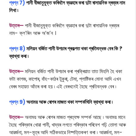
প্ৰশ্ন 7)
পানী বীজানুমুক্ত কৰিবলৈ ব্যৱহাৰ কৰা দুটা ৰাসায়নিক দ্ৰব্যৰ নাম
লিখা ৷
উত্তৰ—
পানী বীজানুমুক্ত কৰিবলৈ ব্যৱহাৰ কৰা দুটা ৰাসায়নিক দ্ৰব্যৰ
নাম- ক্ল’ৰিন আৰু অ’জ’ন ।
প্ৰশ্ন 8)
মলিয়ন বৰ্জিত পানী উপচাৰ প্ৰকল্পত থকা প্ৰতিবন্ধক বেৰ কি ?
ব্যাখ্যা কৰা ৷
উত্তৰ—
মলিয়ন বৰ্জিত পানী উপচাৰ কৰা প্ৰক্ৰিয়াত তাত মিহলি হৈ থকা
ফটা কাগজ, কাপোৰ, বাঁহ-কাঠৰ টুকুৰা, টেমা, প্লাষ্টিকৰ মোনা আদি এখন
বেৰৰ সহায়ত আঁতৰ কৰা হয় ৷ এই বেৰখনেই হৈছে প্ৰতিবন্ধক বেৰ ৷
প্ৰশ্ন 9)
অনাময় আৰু ৰোগৰ মাজত থকা সম্পৰ্কখিনি ব্যাখ্যা কৰা ৷
উত্তৰ—
অনাময় আৰু ৰোগৰ মাজত প্ৰত্যক্ষ সম্পৰ্ক আছে ৷ অনাময় মানে
হৈছে পৰিস্কাৰ খোৱা পানী, খাদ্যৰ লগতে পৰিস্কাৰ পৰিবেশ গঢ়ি তোলা আৰু
আৱৰ্জনা, মল-মূত্ৰ আদি সঠিকভাৱে নিষ্পত্তিকৰণ কৰা ৷ আৱৰ্জনা, মল-