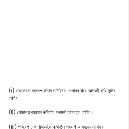
(i) সকলোকে জাবৰ-জোঁথৰ ডাষ্টবিনত পেলাবৰ বাবে আগ্ৰহী কৰি তুলিব
লাগিব ৷
(ii) শৌচালয় ব্যৱহাৰ কৰিবলৈ পৰামৰ্শ আগবঢ়াব লাগিব ৷
(iii) পৰিবেশ চাফ-চিফুনকৈ ৰাখিবলৈ পৰামৰ্শ আগবঢ়াব লাগিব ৷