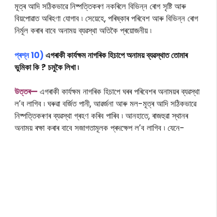
মূত্ৰ আদি সঠিকভাৱে নিষ্পত্তিকৰণ নকৰিলে বিভিন্ন ৰোগ সৃষ্টি আৰু
বিয়পোৱাত অৰিহণা যোগাব ৷ সেয়েহে, পৰিষ্কাৰ পৰিবেশ আৰু বিভিন্ন ৰোগ
নিৰ্মূল কৰাৰ বাবে অনাময় ব্যৱস্থা অতিকৈ প্ৰয়োজনীয় ৷
প্ৰশ্ন 10)
এগৰাকী কাৰ্যক্ষম নাগৰিক হিচাপে অনাময় ব্যৱস্থাত তোমাৰ
ভুমিকা কি ? চমুকৈ লিখা ৷
উত্তৰ—
এগৰাকী কাৰ্যক্ষম নাগৰিক হিচাপে ঘৰৰ পৰিবেশৰ অনাময়ৰ ব্যৱস্থা
ল’ব লাগিব ৷ ঘৰুৱা বৰ্জিত পানী, আৱৰ্জনা আৰু মল-মূত্ৰ আদি সঠিকভাৱে
নিষ্পত্তিকৰণৰ ব্যৱস্থা গ্ৰহণ কৰিব পাৰিব ৷ আনহাতে, ৰাজহুৱা স্থানৰ
অনাময় ৰক্ষা কৰাৰ বাবে সজাগতামূলক প্ৰদক্ষেপ ল’ব লাগিব ৷ যেনে-