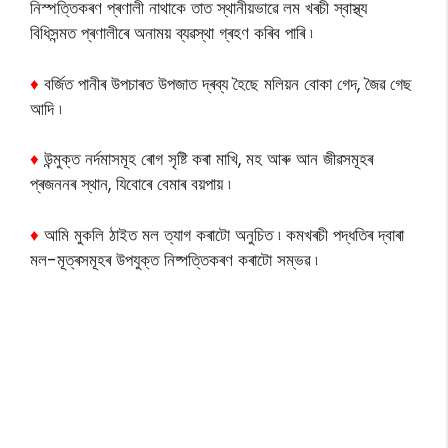
নিস্পত্তিকৰণ প্ৰণালী নাথাকে তাত স্থানীয়ভাৱে লম খৰচী স্বাস্থ্য
বিধিসন্মত প্ৰণালীৰে অনাময় ব্যৱস্থা গ্ৰহণ কৰিব পাৰি ৷
♦
বৰ্জিত পানীৰ উপচাৰত উপজাত দ্ৰব্য হৈছে মলিয়ন বোকা গেদ, জৈৱ গেছ
আদি ৷
♦
উন্মুক্ত নৰ্দমাসমূহ ৰোগ সৃষ্টি কৰা মাখি, মহ আৰু আন জীৱসমূহৰ
প্ৰজননৰ স্থান, যিবোৰে বেমাৰ বয়পায় ৷
♦
আমি মুকলি ঠাইত মল ত্যাগ কৰাটো অনুচিত ৷ কমখৰচী পদ্ধতিৰ দ্বাৰা
মল-মূত্ৰসমূহৰ উপযুক্ত নিষ্পত্তিকৰণ কৰাটো সম্ভৱ ৷