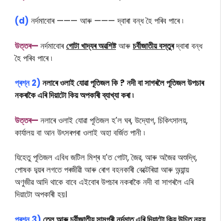
(d)
নৰ্দমাবোৰ ——— আৰু ——— দ্বাৰা বন্ধ হৈ পৰিব পাৰে ৷
উত্তৰ—
নৰ্দমাবোৰ
গোটা খাদ্যৰ অৱশিষ্ট
আৰু
চৰ্বীজাতীয় বস্তুৰ
দ্বাৰা বন্ধ
হৈ পৰিব পাৰে ৷
প্ৰশ্ন 2)
নলাৰে ওলাই যোৱা পূতিজল কি ? নদী বা সাগৰলৈ পূতিজল উপচাৰ
নকৰাকৈ এৰি দিয়াটো কিয় অপকাৰী ব্যাখ্যা কৰা ৷
উত্তৰ—
নলাৰে ওলাই যোৱা পূতিজল হ’ল ঘৰ, উদ্যোগ, চিকিৎসালয়,
কাৰ্যালয় বা আন উৎসৰপৰা ওলাই অহা বৰ্জিত পানী ৷
যিহেতু পূতিজল এবিধ জটিল মিশ্ৰ য’ত গোটা, জৈৱ, আৰু অজৈৱ অশুদ্ধি,
পোষক দব্য়ৰ লগতে পৰজীৱী আৰু ৰোগ বহনকাৰী বেক্টেৰিয়া আৰু অন্য়ান্য়
অণুজীৱ আদি থাকে বাবে এইবোৰ উপচাৰ নকৰাকৈ নদী বা সাগৰলৈ এৰি
দিয়াটো অপকাৰী হয়।
প্ৰশ্ন 3)
তেল আৰু চৰ্বীজাতীয় সামগ্ৰী নৰ্দমাত এৰি দিয়াটো কিয় উচিত নহয়