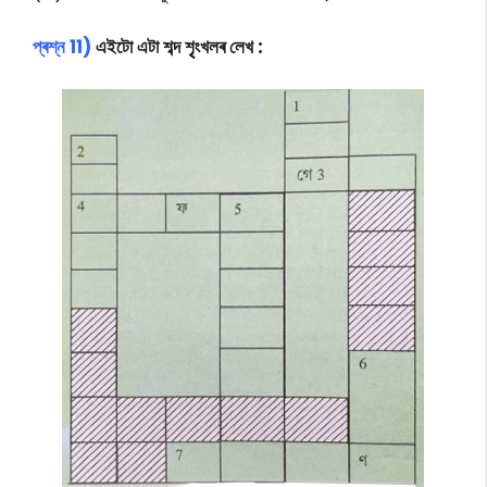
প্ৰশ্ন 11)
এইটো এটা শব্দ শৃৃৃংখলৰ লেখ :