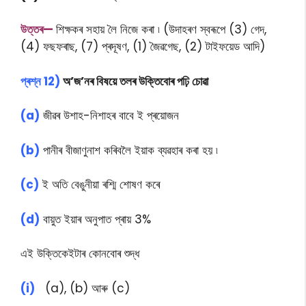
উত্তৰ—
শিক্ষকৰ সহায় লৈ নিজে কৰা ৷ (উদাহৰণ স্বৰূপে (3) গেদ,
(4) ফছফৰাছ, (7) প্ৰদূষণ, (1) জৈৱগেছ, (2) টাইফয়েড আদি)
প্ৰশ্ন 12)
অ’জ’নৰ বিষয়ে তলৰ উক্তিবোৰ পঢ়ি চোৱা
(a)
জীৱৰ উশাহ-নিশাহৰ বাবে ই প্ৰয়োজন
(b)
পানীৰ বীজাণুনাশ কৰিবলৈ ইয়াক ব্যৱহাৰ কৰা হয় ৷
(c)
ই অতি বেঙুনীয়া ৰশ্মি শোষণ কৰে
(d)
বায়ুত ইয়াৰ অনুপাত প্ৰায় 3%
এই উক্তিকেইটাৰ কোনবোৰ শুদ্ধ
(i)
(a), (b) আৰু (c)