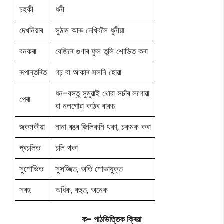
চহকী
ধনী
দেখনিয়াৰ
সুঠাম আৰু দেখিবলৈ ধুনীয়া
বনকৰা
বেজিৰে গুণাৰ ফুল তুলি শোভিত কৰা
ৰূপান্তৰিত
গঢ় বা আকাৰ সলনি হোৱা
ধন-বস্তু সুমুৱাই থোৱা সচাঁৰ লগোৱা
পেৰা
বা নলগোৱা কাঠৰ বাকচ
জকমকীয়া
নানা ৰঙৰ জিলিকনি থকা, চকমক কৰা
প্ৰচলিত
চলি থকা
সুশোভিত
সুসজ্জিত, অতি শোভাযুক্ত
সৰহ
অধিক, বহুত, অনেক
ক- পাঠভিত্তিক ক্ৰিয়া