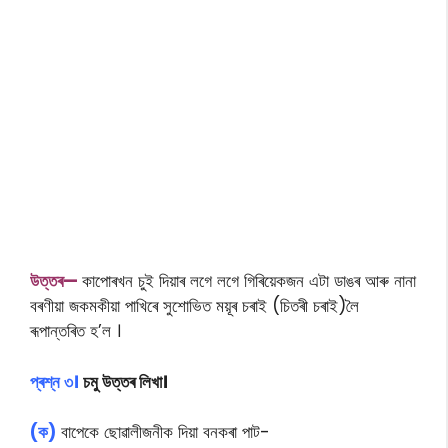
উত্তৰ—
কাপােৰখন চুই দিয়াৰ লগে লগে গিৰিয়েকজন এটা ডাঙৰ আৰু নানা
বৰণীয়া জকমকীয়া পাখিৰে সুশােভিত ময়ূৰ চৰাই (চিতৰী চৰাই)লৈ
ৰূপান্তৰিত হ’ল ।
প্ৰশ্ন ৩।
চমু উত্তৰ লিখা।
(ক)
বাপেকে ছোৱালীজনীক দিয়া বনকৰা পাট-