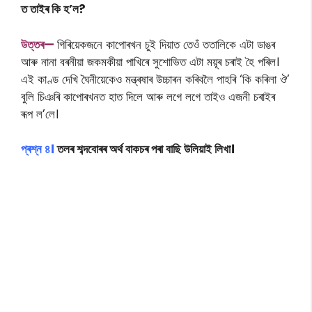
ত তাইৰ কি হ’ল?
উত্তৰ—
গিৰিয়েকজনে কাপোৰখন চুই দিয়াত তেওঁ ততালিকে এটা ডাঙৰ
আৰু নানা বৰনীয়া জকমকীয়া পাখিৰে সুশোভিত এটা ময়ূৰ চৰাই হৈ পৰিল।
এই কাণ্ড দেখি ঘৈনীয়েকেও মন্ত্ৰষাৰ উচ্চাৰন কৰিবলৈ পাহৰি ‘কি কৰিলা ঔ’
বুলি চিঞৰি কাপোৰখনত হাত দিলে আৰু লগে লগে তাইও এজনী চৰাইৰ
ৰূপ ল’লে।
প্ৰশ্ন ৪।
তলৰ শব্দবোৰৰ অৰ্থ বাকচৰ পৰা বাছি উলিয়াই লিখা।