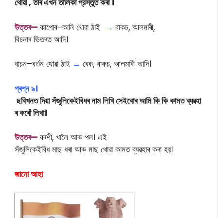
থােৱা , তাৰ এখন তালিকা প্রস্তুত কৰা ।
উত্তৰ—
কাপােৰ–কানি থােৱা ঠাই
→
বাকচ, আলমাৰী,
বিচনাৰ ভিতৰত আদি।
বাচন–বৰ্তন থােৱা ঠাই
→
ৰেক, বাকচ, আলমাৰী আদি।
প্ৰশ্ন ৯।
ছবিখনত দিয়া সঁজুলিকেইবিধৰ নাম লিখি সেইবোৰ আমি কি কি কামত ব্যৱহা
ৰ কৰোঁ লিখা।
উত্তৰ—
বৰশী, খালৈ আৰু পল। এই
সঁজুলিকেইবিধ মাছ ধৰা আৰু মাছ থোৱা কামত ব্যৱহাৰ কৰা হয়।
জানো আহা