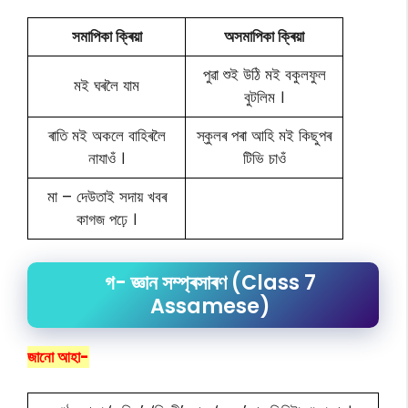
সমাপিকা ক্ৰিয়া
অসমাপিকা ক্ৰিয়া
পুৱা শুই উঠি মই বকুলফুল
মই ঘৰলৈ যাম
বুটলিম ।
ৰাতি মই অকলে বাহিৰলৈ
স্কুলৰ পৰা আহি মই কিছুপৰ
নাযাওঁ ।
টিভি চাওঁ
মা – দেউতাই সদায় খবৰ
কাগজ পঢ়ে ।
গ- জ্ঞান সম্প্ৰসাৰণ (Class 7
Assamese)
জানো আহা-