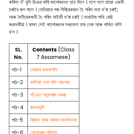
কৰিলা ঔ’ বুলি চিঞৰ মাৰি কাপোৰখনত হাত দিলে । লগে লগে তায়ো এজনী
চৰাইৰ ৰূপ পালে । তেতিয়াৰে পৰা গিৰিয়েকজন হৈ পৰিল মতা ম’ৰা চৰাই;
আৰু ঘৈণীয়েকজনী হৈ পৰিল মাইকী ম’ৰা চৰাই । মতাটোৰ পাখি বেছি
জকমকীয়া । কাৰণ সেই কাপোৰখনৰ সৰহভাগ তাৰ নেজ আৰু পাখিত লাগি
ৰ’ল ।
SL.
Contents
(Class
No.
7 Assamese)
পাঠ-1
তেজৰে কমলাপতি
পাঠ-2
কালিকা লগা পাট-কাপোৰ
পাঠ-3
পণ্ডিত আনন্দৰাম বৰুৱা
পাঠ-4
জনমভূমি
পাঠ-5
বিজ্ঞান আৰু আমাৰ মানসিকতা
পাঠ-6
নোকোৱাৰ পৰিণাম