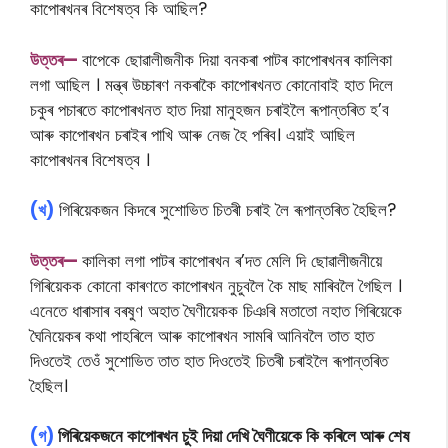
কাপোৰখনৰ বিশেষত্ব কি আছিল?
উত্তৰ—
বাপেকে ছােৱালীজনীক দিয়া বনকৰা পাটৰ কাপােৰখনৰ কালিকা
লগা আছিল । মন্ত্ৰ উচ্চাৰণ নকৰাকৈ কাপোৰখনত কোনোবাই হাত দিলে
চকুৰ পচাৰতে কাপোৰখনত হাত দিয়া মানুহজন চৰাইলৈ ৰূপান্তৰিত হ’ব
আৰু কাপোৰখন চৰাইৰ পাখি আৰু নেজ হৈ পৰিব। এয়াই আছিল
কাপোৰখনৰ বিশেষত্ব ।
(খ)
গিৰিয়েকজন কিদৰে সুশোভিত চিতৰী চৰাই লৈ ৰূপান্তৰিত হৈছিল?
উত্তৰ—
কালিকা লগা পাটৰ কাপােৰখন ৰ’দত মেলি দি ছােৱালীজনীয়ে
গিৰিয়েকক কোনাে কাৰণতে কাপােৰখন নুচুবলৈ কৈ মাছ মাৰিবলৈ গৈছিল ।
এনেতে ধাৰাসাৰ বৰষুণ অহাত ঘৈণীয়েকক চিঞৰি মতাতাে নহাত গিৰিয়েকে
ঘৈনিয়েকৰ কথা পাহৰিলে আৰু কাপোৰখন সামৰি আনিবলৈ তাত হাত
দিওতেই তেওঁ সুশােভিত তাত হাত দিওতেই চিতৰী চৰাইলৈ ৰূপান্তৰিত
হৈছিল।
(গ)
গিৰিয়েকজনে কাপোৰখন চুই দিয়া দেখি ঘৈণীয়েকে কি কৰিলে আৰু শেষ