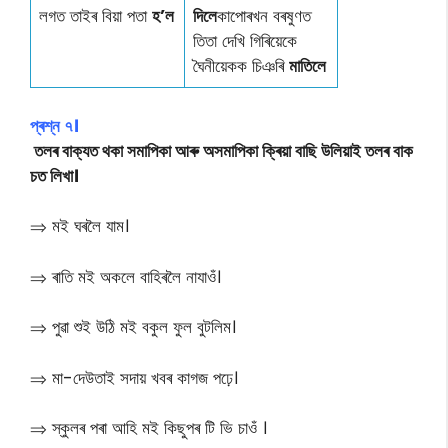
লগত তাইৰ বিয়া পতা
হ’ল
দিলে
কাপোৰখন বৰষুণত
তিতা দেখি গিৰিয়েকে
ঘৈনীয়েকক চিঞৰি
মাতিলে
প্ৰশ্ন ৭।
তলৰ বাক্যত থকা সমাপিকা আৰু অসমাপিকা ক্ৰিয়া বাছি উলিয়াই তলৰ বাক
চত লিখা।
⇒ মই ঘৰলৈ যাম।
⇒ ৰাতি মই অকলে বাহিৰলৈ নাযাওঁ।
⇒ পুৱা শুই উঠি মই বকুল ফুল বুটলিম।
⇒ মা-দেউতাই সদায় খবৰ কাগজ পঢ়ে।
⇒ স্কুলৰ পৰা আহি মই কিছুপৰ টি ভি চাওঁ ।