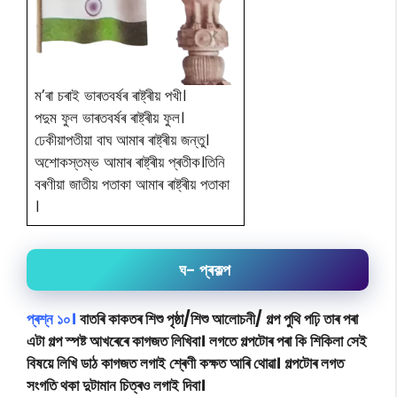
ম’ৰা চৰাই ভাৰতবৰ্ষৰ ৰাষ্ট্ৰীয় পখী।
পদুম ফুল ভাৰতবৰ্ষৰ ৰাষ্ট্ৰীয় ফুল।
ঢেকীয়াপতীয়া বাঘ আমাৰ ৰাষ্ট্ৰীয় জন্তু।
অশোকস্তম্ভ আমাৰ ৰাষ্ট্ৰীয় প্ৰতীক।তিনি
বৰণীয়া জাতীয় পতাকা আমাৰ ৰাষ্ট্ৰীয় পতাকা
।
ঘ- প্ৰকল্প
প্ৰশ্ন ১০।
বাতৰি কাকতৰ শিশু পৃষ্ঠা/শিশু আলোচনী/ গল্প পুথি পঢ়ি তাৰ পৰা
এটা গল্প স্পষ্ট আখৰেৰে কাগজত লিখিবা। লগতে গল্পটোৰ পৰা কি শিকিলা সেই
বিষয়ে লিখি ডাঠ কাগজত লগাই শ্ৰেণী কক্ষত আৰি থোৱা। গল্পটোৰ লগত
সংগতি থকা দুটামান চিত্ৰও লগাই দিবা।