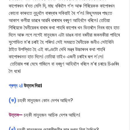
কাপোৰখন ৰ’দত মেলি দি, মাছ ধৰিবলৈ গ’ল আৰু গিৰিয়েকক কাপোৰখন
কোনো কাৰনতে নুচুবলৈ বাৰম্বাৰ সকিয়াই থৈ গ’ল। কিছুসময়ৰ পাছতে
আকাশ কলীয়া ডাৱৰে আৱৰি ধাৰাষাৰ বৰষুণ আহিবলৈ ধৰিলে। তেতিয়া
গিৰিয়েকে ঘৈনীয়েকৰ বাধাৰ কথা পাহৰি কাপোৰ খন ভিতৰলৈ নিবৰ বাবে হাত
দিলে আৰু লগে লগেই মানুহজন এটা ডাঙৰ নানা বৰনীয়া জকমকীয়া পাহিৰে
সুশোভিত ম’ৰা চৰাই হৈ পৰিল। সেই সময়তে ঘৈনীয়েক জনীও সেইখিনি
ঠাইত উপস্থিত হৈ এই কাণ্ডটো দেখি মন্ত্ৰ উচ্চাৰনৰ কথা পাহৰি
কাপোৰখনত হাত দিলে। তেতিয়া তাইও এজনী চৰাইৰ ৰূপ ল’লে।
তেতিয়াৰ পৰা মেঘে গাজিলে বা বৰষুণ আহিবলৈ ধৰিলে ম’ৰা চৰায়ে চিঞৰিব
লৈ ধৰে।
প্ৰশ্ন ২।
উত্তৰ দিয়া।
(ক)
চহকী মানুহজন কোন দেশৰ আছিল?
উত্তৰ—
চহকী মানুহজন আচিক দেশৰ আছিল।
(খ)
চহকী মানুহজনৰ ছোৱালীজনীৰ কাৰ লগত বিয়া হৈছিল?