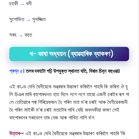
চহকী
→
ধনী
সুশোভিত
→
সুসজ্জিত
সৰহ
→
বহুত
খ- ভাষা অধ্যয়ন (ব্যাৱহাৰিক ব্যাকৰণ)
প্ৰশ্ন ৫।
তলৰ দফাটো পঢ়ি উপযুক্ত স্থানত যতি, বিৰাম চিহ্ন বহুওৱা।
এই কাণ্ড দেখি ঘৈনীয়েকে মন্ত্ৰষাৰ উচ্চাৰণ কৰিবলৈ পাহৰি কি কৰিলা ঔ বু
লি চিঞৰ মাৰি কাপোৰখনত হাত দিলে লগে লগে তায়ো এজনী চৰাইৰ ৰূপ পা
লে তেতিয়াৰে পৰা গিৰিয়েকজন হৈ পৰিল মতা ম’ৰা চৰাই আৰু ঘৈণীয়েকজনী
হৈ পৰিল মাইকী ম’ৰা চৰাই মতাটোৰ পাখি বেছি জকমকীয়া কাৰণ সেই
কাপোৰখনৰ সৰহভাগ তাৰ নেজ আৰু পাখিত লাগি ৰ’ল
উত্তৰ—
এই কাণ্ড দেখি ঘৈনীয়েকে মন্ত্ৰষাৰ উচ্চাৰণ কৰিবলৈ পাহৰি ‘কি