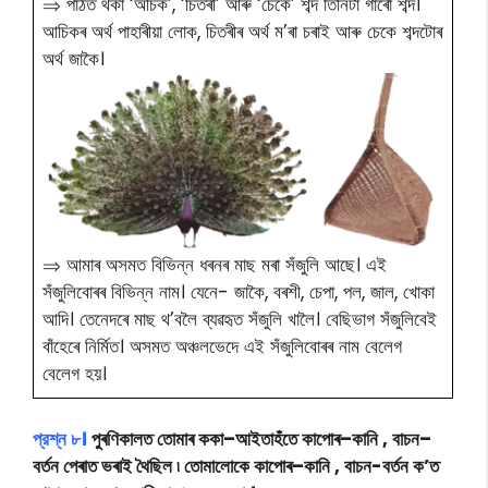
⇒ পাঠত থকা ‘অচিক’, ‘চিতৰী’ আৰু ‘চেকে’ শব্দ তিনিটা গাৰো শব্দ।
আচিকৰ অৰ্থ পাহাৰীয়া লোক, চিতৰীৰ অৰ্থ ম’ৰা চৰাই আৰু চেকে শব্দটোৰ
অৰ্থ জাকৈ।
⇒ আমাৰ অসমত বিভিন্ন ধৰনৰ মাছ মৰা সঁজুলি আছে। এই
সঁজুলিবোৰৰ বিভিন্ন নাম। যেনে- জাকৈ, বৰশী, চেপা, পল, জাল, খোকা
আদি। তেনেদৰে মাছ থ’বলৈ ব্যৱহৃত সঁজুলি খালৈ। বেছিভাগ সঁজুলিবেই
বাঁহেৰে নিৰ্মিত। অসমত অঞ্চলভেদে এই সঁজুলিবোৰৰ নাম বেলেগ
বেলেগ হয়।
প্রশ্ন ৮।
পুৰণিকালত তােমাৰ ককা–আইতাহঁতে কাপােৰ–কানি , বাচন–
বৰ্তন পেৰাত ভৰাই থৈছিল ৷ তােমালােকে কাপােৰ–কানি , বাচন-বর্তন ক’ত