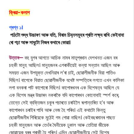
ক্ৰিয়া-কলাপ
প্ৰশ্ন ১।
পাঠটো শুদ্ধ উচ্চাৰণ আৰু যতি, বিৰাম চিহ্নসমূহৰ প্ৰতি লক্ষ্য ৰাখি কেইবাবা
ৰো পঢ়া আৰু সাধুটো নিজৰ কথাৰে কোৱা।
উত্তৰ—
বহু যুগৰ আগতে আচিক নামৰ মাতৃপ্ৰধান দেশখনত এজন বৰ
চহকী মানুহ আছিল। মানুহজনৰ এগৰাকীয়েই কন্যা সন্তান আছিল আৰু
সময়ত এজন উপযুক্ত দেখনিয়াৰ ল’ৰা চাই, ছোৱালীজনীক বিয়া পাতিও
দিছিল। বাপেকে বিয়াত ছোৱালীজনীক যথেষ্ট সম্পত্তিৰ লগতে এখন কালিকা
লগা বনকৰা পাট কাপোৰো দিছিল। কাপোৰখনৰ এক বিশেষত্ব আছিল যে
এক বিশেষ মন্ত্ৰ উচ্চাৰন নকৰাকৈ যদি কাপোৰখন কোনোবাই স্পৰ্শ কৰে,
তেন্তে সেই ব্যক্তিজন চকুৰ পচাৰতে চৰাইলৈ ৰূপান্তৰিত হ’ব আৰু
কাপোৰখন চৰাইৰ পাখি আৰু নেজ হৈ পৰিব। এই কথাটো কিন্তু
ছোৱালীজনীৰ গিৰিয়েকে মুঠেই গম পোৱা নাছিল। কেইবছৰমানৰ পাছত
চহকী মানুহজন আৰু তেওঁৰ ঘৈনীয়েক ঢুকাল আৰু তেতিয়া জীয়েক
জোৱায়েক ঘৰৰ গৰাকী হৈ পৰিল। এদিন ছোৱালীজনীয়ে সেই বিশেষ