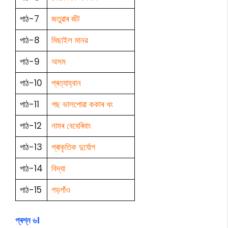
পাঠ-7
জতুৱাৰ জঁট
পাঠ-8
মিছাইল মানৱ
পাঠ-9
অসম
পাঠ-10
প্ৰত্যাহ্বান
পাঠ-11
গছ ভালপোৱা ককাৰ খং
পাঠ-12
নামৰ বেবেৰিবাং
পাঠ-13
প্ৰাকৃতিক দুৰ্যোগ
পাঠ-14
বিদ্যা
পাঠ-15
গড়গাঁও
প্ৰশ্ন ৬।