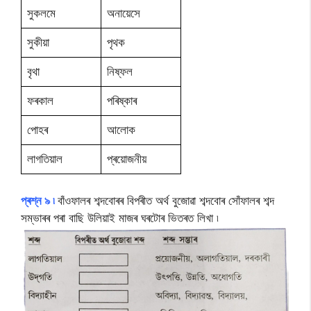
সুকলমে
অনায়েসে
সুকীয়া
পৃথক
বৃথা
নিষ্ফল
ফৰকাল
পৰিষ্কাৰ
পোহৰ
আলোক
লাগতিয়াল
প্ৰয়োজনীয়
প্ৰশ্ন ৯ ৷
বাঁওফালৰ শব্দবোৰৰ বিপৰীত অৰ্থ বুজোৱা শব্দবোৰ সোঁফালৰ শব্দ
সম্ভাৰৰ পৰা বাছি উলিয়াই মাজৰ ঘৰটোৰ ভিতৰত লিখা ৷