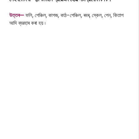
উ
ত্তৰ—
ফলি, পেঞ্চিল, কাগজ, কাঠ-পেঞ্চিল, ৰবৰ, স্কেল, পেন, কিতাপ
আদি ব্যৱহাৰ কৰা হয় ৷