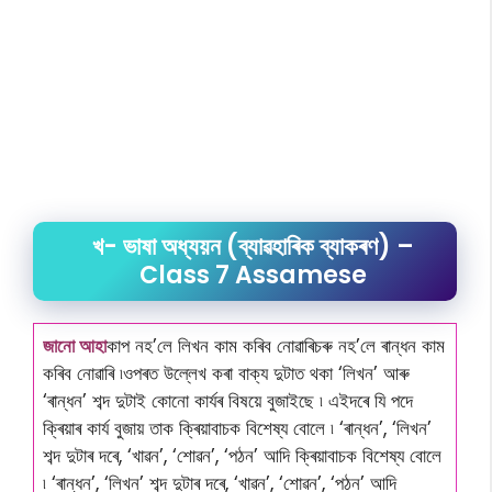
খ- ভাষা অধ্যয়ন (ব্যাৱহাৰিক ব্যাকৰণ) –
Class 7 Assamese
জানো আহা
কাপ নহ’লে লিখন কাম কৰিব নোৱাৰিচৰু নহ’লে ৰান্ধন কাম
কৰিব নোৱাৰি ৷ওপৰত উল্লেখ কৰা বাক্য দুটাত থকা ‘লিখন’ আৰু
‘ৰান্ধন’ শব্দ দুটাই কোনো কাৰ্যৰ বিষয়ে বুজাইছে ৷ এইদৰে যি পদে
ক্ৰিয়াৰ কাৰ্য বুজায় তাক ক্ৰিয়াবাচক বিশেষ্য বোলে ৷ ‘ৰান্ধন’, ‘লিখন’
শব্দ দুটাৰ দৰে, ‘খাৱন’, ‘শোৱন’, ‘পঠন’ আদি ক্ৰিয়াবাচক বিশেষ্য বোলে
৷ ‘ৰান্ধন’, ‘লিখন’ শব্দ দুটাৰ দৰে, ‘খাৱন’, ‘শোৱন’, ‘পঠন’ আদি