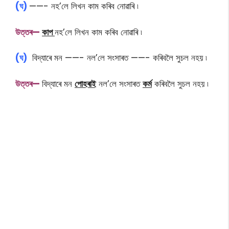
(ঘ)
——- নহ’লে লিখন কাম কৰিব নোৱাৰি ৷
উ
ত্তৰ—
কাপ
নহ’লে লিখন কাম কৰিব নোৱাৰি ৷
(ঘ)
বিদ্যাৰে মন ——- নল’লে সংসাৰত ——- কৰিবলৈ সুচল নহয় ৷
উ
ত্তৰ—
বিদ্যাৰে মন
পােহৰাই
নল’লে সংসাৰত
কৰ্ম
কৰিবলৈ সুচল নহয় ৷