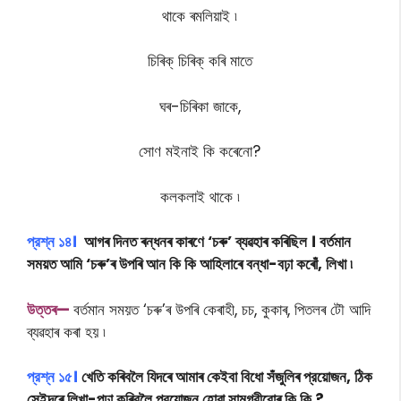
থাকে ৰমলিয়াই ৷
চিৰিক্ চিৰিক্ কৰি মাতে
ঘৰ-চিৰিকা জাকে,
সোণ মইনাই কি কৰেনো?
কলকলাই থাকে ৷
প্রশ্ন ১৪।
আগৰ দিনত ৰন্ধনৰ কাৰণে ‘চৰু’ ব্যৱহাৰ কৰিছিল । বর্তমান
সময়ত আমি ‘চৰু’ৰ উপৰি আন কি কি আহিলাৰে বন্ধা-বঢ়া কৰোঁ, লিখা ৷
উ
ত্তৰ—
বর্তমান সময়ত ‘চৰু’ৰ উপৰি কেৰাহী, চচ, কুকাৰ, পিতলৰ টৌ আদি
ব্যৱহাৰ কৰা হয় ৷
প্রশ্ন ১৫।
খেতি কৰিবলৈ যিদৰে আমাৰ কেইবা বিধো সঁজুলিৰ প্রয়ােজন, ঠিক
সেইদৰে লিখা-পঢ়া কৰিবলৈ প্রয়ােজন হােৱা সামগ্রীবােৰ কি কি ?