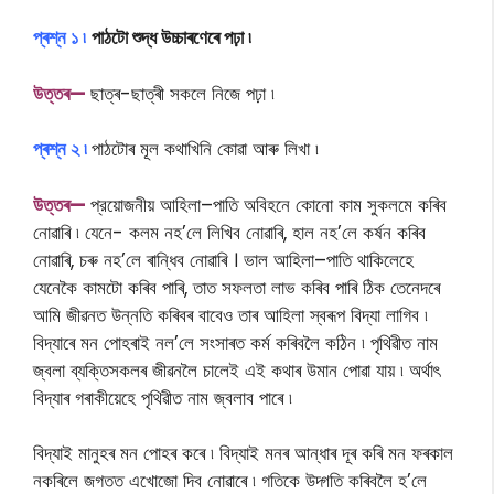
প্ৰশ্ন ১ ৷
পাঠটো শুদ্ধ উচ্চাৰণেৰে পঢ়া ৷
উ
ত্তৰ—
ছাত্ৰ-ছাত্ৰী সকলে নিজে পঢ়া ৷
প্ৰশ্ন ২ ৷
পাঠটোৰ মূল কথাখিনি কোৱা আৰু লিখা ৷
উ
ত্তৰ—
প্রয়ােজনীয় আহিলা–পাতি অবিহনে কোনো কাম সুকলমে কৰিব
নোৱাৰি ৷ যেনে- কলম নহ’লে লিখিব নােৱাৰি, হাল নহ’লে কৰ্ষন কৰিব
নােৱাৰি, চৰু নহ’লে ৰান্ধিব নােৱাৰি । ভাল আহিলা–পাতি থাকিলেহে
যেনেকৈ কামটো কৰিব পাৰি, তাত সফলতা লাভ কৰিব পাৰি ঠিক তেনেদৰে
আমি জীৱনত উন্নতি কৰিবৰ বাবেও তাৰ আহিলা স্বৰূপ বিদ্যা লাগিব ৷
বিদ্যাৰে মন পোহৰাই নল’লে সংসাৰত কৰ্ম কৰিবলৈ কঠিন ৷ পৃথিৱীত নাম
জ্বলা ব্যক্তিসকলৰ জীৱনলৈ চালেই এই কথাৰ উমান পোৱা যায় ৷ অৰ্থাৎ
বিদ্যাৰ গৰাকীয়েহে পৃথিৱীত নাম জ্বলাব পাৰে ৷
বিদ্যাই মানুহৰ মন পােহৰ কৰে ৷ বিদ্যাই মনৰ আন্ধাৰ দূৰ কৰি মন ফৰকাল
নকৰিলে জগতত এখােজো দিব নােৱাৰে ৷ গতিকে উদ্গতি কৰিবলৈ হ’লে