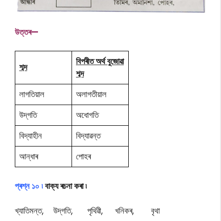
উ
ত্তৰ—
বিপৰীত অৰ্থ বুজোৱা
শব্দ
শব্দ
লাগতিয়াল
অলাগতীয়াল
উদ্‌গতি
অধোগতি
বিদ্যাহীন
বিদ্যাৱন্ত
আন্ধাৰ
পোহৰ
প্ৰশ্ন ১০ ৷
বাক্য ৰচনা কৰা ৷
খ্যাতিমন্ত, উদ্‌গতি, পৃথিৱী, খনিকৰ, বৃথা