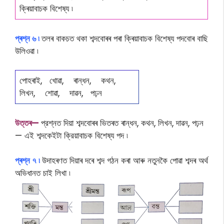
ক্ৰিয়াবাচক বিশেষ্য ৷
প্ৰশ্ন ৬ ৷
তলৰ বাকচত থকা শব্দবোৰৰ পৰা ক্ৰিয়াবাচক বিশেষ্য পদবোৰ বাছি
উলিওৱা ৷
পোহৰাই, খোৱা, ৰান্ধন, কথন,
লিখন, শোৱা, দাৱন, পঢ়ন
উ
ত্তৰ—
প্রশ্নত দিয়া শব্দবােৰৰ ভিতৰত ৰান্ধন, কথন, লিখন, দাৱন, পঢ়ন
— এই শব্দকেইটা ক্রিয়াবাচক বিশেষ্য পদ ৷
প্ৰশ্ন ৭ ৷
উদাহৰণত দিয়াৰ দৰে শব্দ গঠন কৰা আৰু নতুনকৈ পোৱা শব্দৰ অৰ্থ
অভিধানত চাই লিখা ৷