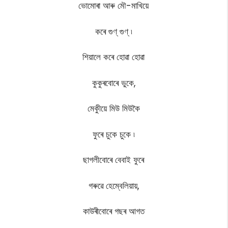
ভোমোৰা আৰু মৌ-মাখিয়ে
কৰে গুণ্ গুণ্ ৷
শিয়ালে কৰে হোৱা হোৱা
কুকুৰবোৰে ভুকে,
মেকুীয়ে মিউ মিউকৈ
ফুৰে চুকে চুকে ৷
ছাগলীবোৰে বেবাই ফুৰে
গৰুৱে হেম্বেলিয়ায়,
কাউৰীবোৰে গছৰ আগত