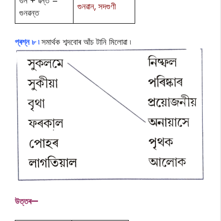
গুন + ৱন্ত =
গুনৱান, সদগুণী
গুনৱন্ত
প্ৰশ্ন ৮ ৷
সমাৰ্থক শব্দবোৰ আঁচ টানি মিলোৱা ৷
উ
ত্তৰ—