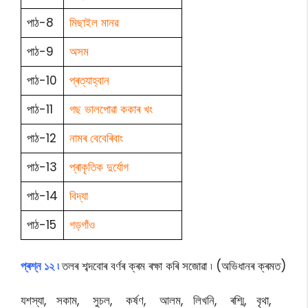
পাঠ-8
মিছাইল মানৱ
পাঠ-9
অসম
পাঠ-10
প্ৰত্যাহ্বান
পাঠ-11
গছ ভালপোৱা ককাৰ খং
পাঠ-12
নামৰ বেবেৰিবাং
পাঠ-13
প্ৰাকৃতিক দুৰ্যোগ
পাঠ-14
বিদ্যা
পাঠ-15
গড়গাঁও
প্ৰশ্ন ১২ ৷
তলৰ শব্দবোৰ বৰ্ণৰ ক্ৰম ৰক্ষা কৰি সজোৱা ৷ (অভিধানৰ ক্ৰমত)
যশস্যা, সকাম, সুচল, কৰ্ষণ, আলম, লিখনি, ৰশ্মি, বৃথা,