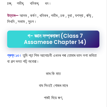
চৰু, গভীৰ, খনিকৰ, ধন ৷
উ
ত্তৰ—
আলম , কর্ষণ , খনিকৰ , গভীৰ , চক , বৃথা , যশস্যা , ৰশ্মি ,
লিখনি , সকাম , সুচল ৷
গ- জ্ঞান সম্প্ৰসাৰণ (Class 7
Assamese Chapter 14)
প্ৰশ্ন ১৩ ৷
তুমি পঢ়া শিশু আলোচনী এখনৰ পৰা তোমাৰ ভাল লগা কবিতা
বা গল্প দলত পঢ়ি শুনোৱা ৷
কাৰ কি মাত
বাঘ সিংহই গোজৰ মাৰে
পাৰই দিয়ে ৰুণ,