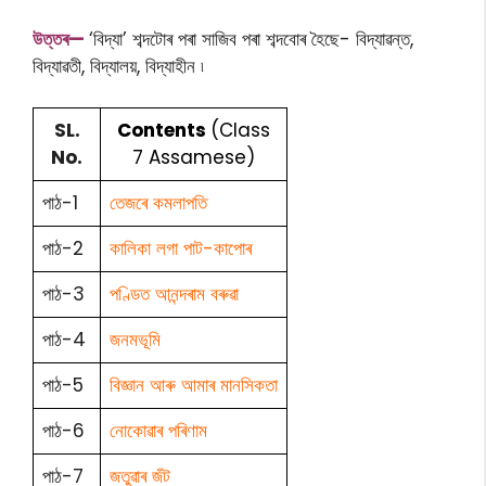
উ
ত্তৰ—
‘বিদ্যা’ শব্দটোৰ পৰা সাজিব পৰা শব্দবোৰ হৈছে- বিদ্যাৱন্ত,
বিদ্যাৱতী, বিদ্যালয়, বিদ্যাহীন ৷
SL.
Contents
(Class
No.
7 Assamese)
পাঠ-1
তেজৰে কমলাপতি
পাঠ-2
কালিকা লগা পাট-কাপোৰ
পাঠ-3
পণ্ডিত আনন্দৰাম বৰুৱা
পাঠ-4
জনমভূমি
পাঠ-5
বিজ্ঞান আৰু আমাৰ মানসিকতা
পাঠ-6
নোকোৱাৰ পৰিণাম
পাঠ-7
জতুৱাৰ জঁট