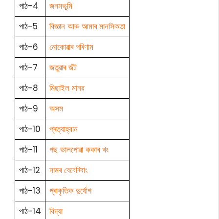
পাঠ-4
জনমভূমি
পাঠ-5
বিজ্ঞান আৰু আমাৰ মানসিকতা
পাঠ-6
নোকোৱাৰ পৰিণাম
পাঠ-7
জতুৱাৰ জঁট
পাঠ-8
মিছাইল মানৱ
পাঠ-9
অসম
পাঠ-10
প্ৰত্যাহ্বান
পাঠ-11
গছ ভালপোৱা ককাৰ খং
পাঠ-12
নামৰ বেবেৰিবাং
পাঠ-13
প্ৰাকৃতিক দুৰ্যোগ
পাঠ-14
বিদ্যা