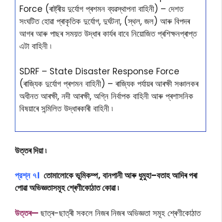
Force (ৰাষ্ট্ৰীয় দুৰ্যোগ প্ৰশমন ব্যৱস্থাপনা বাহিনী) – দেশত
সংঘটিত হোৱা প্ৰাকৃতিক দুৰ্যোগ, দুৰ্ঘটনা, (স্থল, জল) আৰু বিপদৰ
আগৰ আৰু পাছৰ সময়ত উদ্ধাৰ কাৰ্যৰ বাবে নিয়োজিত প্ৰশিক্ষনপ্ৰাপ্ত
এটা বাহিনী ৷
SDRF – State Disaster Response Force
(ৰাজ্যিক দুৰ্যোগ প্ৰশমন বাহিনী) – ৰাজ্যিক পৰ্যায়ৰ আৰক্ষী সঞ্চালকৰ
অধীনত আৰক্ষী, নদী আৰক্ষী, অগ্নি নিৰ্বাপক বাহিনী আৰু প্ৰশাসনিক
বিষয়াৰে সন্মিলিত উদ্ধাৰকাৰী বাহিনী ৷
উত্তৰ দিয়া ৷
প্রশ্ন ৭।
তােমালােকে ভূমিকম্প, বানপানী আৰু ধুমুহা–বতাহ আদিৰ পৰা
পােৱা অভিজ্ঞতাসমূহ শ্ৰেণীকোঠাত কোৱা ৷
উ
ত্তৰ—
ছাত্ৰ-ছাত্ৰী সকলে নিজৰ নিজৰ অভিজ্ঞতা সমূহ শ্ৰেণীকোঠাত