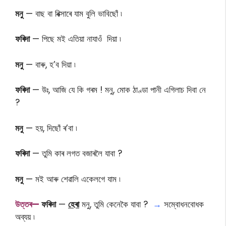
মনু
— বাছ বা ৰিক্সাৰে যাম বুলি ভাবিছোঁ ৷
ফৰিদা
— পিছে মই এতিয়া নাযাওঁ দিয়া ৷
মনু
— বাৰু, হ’ব দিয়া ৷
ফৰিদা
— উঃ, আজি যে কি গৰম ! মনু, মোক ঠাণ্ডা পানী এগিলাচ দিবা নে
?
মনু
— হয়, দিছোঁ ৰ’বা ৷
ফৰিদা
— তুমি কাৰ লগত বজাৰলৈ যাবা ?
মনু
— মই আৰু শেৱালি একেলগে যাম ৷
উ
ত্তৰ—
ফৰিদা
—
হেৰা
মনু, তুমি কেনেকৈ যাবা ?
→
সম্বােধনবােধক
অব্যয় ৷