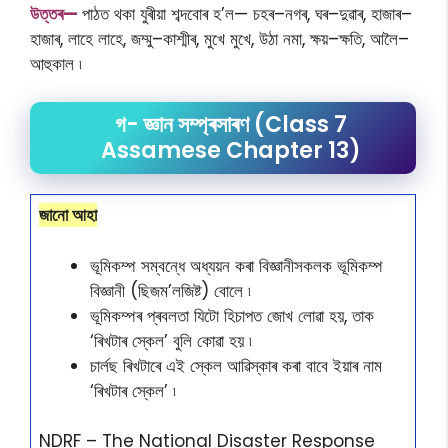
উ
ত্তৰ—
পাঠত থকা যুৰীয়া শব্দবােৰ হ’ল— চহৰ–নগৰ, ঘৰ–দুৱাৰ, হাজাৰ–
হাজাৰ, লাহে লাহে, জম্মু–কাশ্মীৰ, মুখে মুখে, উঠা নমা, ক্ষয়–ক্ষতি, আলৈ–
আহুকাল ৷
গ- জ্ঞান সম্প্ৰসাৰণ (Class 7
Assamese Chapter 13)
জানো আহা
ভূমিকম্প সম্বন্ধে অধ্যয়ন কৰা বিজ্ঞানীসকলক ভূমিকম্প
বিজ্ঞানী (ছিজম’লজিষ্ট) বোলে ৷
ভূমিকম্পৰ প্ৰবলতা যিটো হিচাপত জোখ লোৱা হয়, তাক
‘ৰিখটাৰ স্কেল’ বুলি কোৱা হয় ৷
চাৰ্লছ ৰিখটাৰে এই স্কেল আৱিস্কাৰ কৰা বাবে ইয়াৰ নাম
‘ৰিখটাৰ স্কেল’ ৷
NDRF – The National Disaster Response