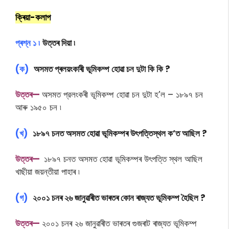
ক্ৰিয়া-কলাপ
প্ৰশ্ন ১ ৷
উত্তৰ দিয়া ৷
(ক)
অসমত প্ৰলয়ংকাৰী ভূমিকম্প হোৱা চন দুটা কি কি ?
উ
ত্তৰ—
অসমত প্রলংকৰী ভূমিকম্প হােৱা চন দুটা হ’ল – ১৮৯৭ চন
আৰু ১৯৫০ চন ৷
(খ)
১৮৯৭ চনত অসমত হোৱা ভূমিকম্পৰ উৎপত্তিস্থল ক’ত আছিল ?
উ
ত্তৰ—
১৮৯৭ চনত অসমত হােৱা ভূমিকম্পৰ উৎপত্তি স্থল আছিল
খাছীয়া জয়ন্তীয়া পাহাৰ ৷
(গ)
২০০১ চনৰ ২৬ জানুৱাৰীত ভাৰতৰ কোন ৰাজ্যত ভূমিকম্প হৈছিল ?
উ
ত্তৰ—
২০০১ চনৰ ২৬ জানুৱাৰীত ভাৰতৰ গুজৰাট ৰাজ্যত ভূমিকম্প