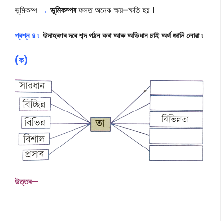
ভূমিকম্প
→
ভূমিকম্পৰ
ফলত অনেক ক্ষয়–ক্ষতি হয় ।
প্ৰশ্ন ৪ ৷
উদাহৰণৰ দৰে শব্দ গঠন কৰা আৰু অভিধান চাই অৰ্থ জানি লোৱা ৷
(ক)
উ
ত্তৰ—