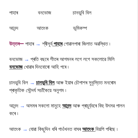
পাহাৰ বনভোজ চানডুবি বিল
আনন্দ আতংক ভূমিকম্প
উ
ত্তৰ—
পাহাৰ
→
শ্ৰীসূৰ্য
পাহাৰ
গোৱালপাৰা জিলাত অৱস্থিত ৷
বনভোজ
→
প্ৰতি বছৰে শীতৰ আগমনৰ লগে লগে সকলোৱে মিলি
বনভোজ
খোৱাৰ দিনবোৰো আহি পৰে ৷
চানডুবি বিল
→
চানডুবি বিল
আৰু ইয়াৰ চৌপাশৰ সুবৃস্তিত মনৰোম
প্ৰাকৃতিক সৌন্দৰ্য সচাঁকৈয়ে অনুপম ৷
আনন্দ
→
অসমৰ সকলো মানুহে
আনন্দ
আৰু প্ৰাচুৰ্য্যৰে বিহু উৎসৱ পালন
কৰে ৷
আতংক
→
যোৱা কিছুদিন ধৰি গাওঁখনত বাঘৰ
আতংক
বিয়পি পৰিছে ৷