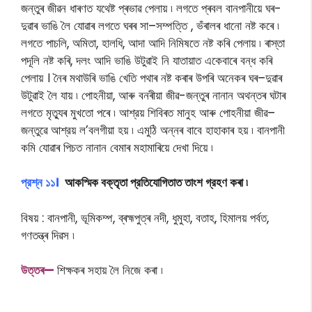
জন্তুৰ জীৱন ধাৰণত যথেষ্ট প্ৰভাৱ পেলায় ৷ লগতে প্ৰবল বানপানীয়ে ঘৰ-
দুৱাৰ ভাঙি লৈ যোৱাৰ লগতে ঘৰৰ সা–সম্পত্তি , ভঁৰালৰ ধানো নষ্ট কৰে ৷
লগতে পাচলি, অমিতা, হালধি, আদা আদি নিমিষতে নষ্ট কৰি পেলায় ৷ ৰাস্তা
পদূলি নষ্ট কৰি, দলং আদি ভাঙি উটুৱাই নি যাতায়াত একেবাৰে বন্ধ কৰি
পেলায় । নৈৰ মথাউৰি ভাঙি খেতি পথাৰ নষ্ট কৰাৰ উপৰি অনেকৰ ঘৰ–দুৱাৰ
উটুৱাই লৈ যায় ৷ পােহনীয়া, আৰু বনৰীয়া জীৱ-জন্তুৰ নানান অথন্তৰ ঘটাৰ
লগতে মৃত্যুৰ মুখতাে পৰে ৷ আশ্রয় শিবিৰত মানুহ আৰু পােহনীয়া জীৱ–
জন্তুৱে আশ্রয় ল’বলগীয়া হয় ৷ এমুঠি অন্নৰ বাবে হাহাকাৰ হয় ৷ বানপানী
কমি যােৱাৰ পিচত নানান বেমাৰ মহামাৰিয়ে দেখা দিয়ে ৷
প্রশ্ন ১১।
আকস্মিক বক্তৃতা প্রতিযােগিতাত তাংশ গ্রহণ কৰা ৷
বিষয় : বানপানী, ভূমিকম্প, ব্ৰহ্মপুত্ৰ নদী, ধুমুহা, বতাহ, হিমালয় পৰ্বত,
গণতন্ত্ৰ দিৱস ৷
উ
ত্তৰ—
শিক্ষকৰ সহায় লৈ নিজে কৰা ৷