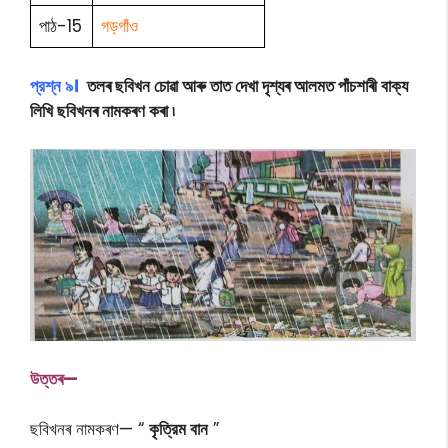
পাঠ-15
গড়গাঁও
প্রশ্ন ৯।
তলৰ ছবিখন চোৱা আৰু তাত দেখা দৃশ্যৰ আলমত পাঁচশাৰী বাক্য
লিখি ছবিখনৰ নামকৰণ কৰা ৷
উ
ত্তৰ—
ছবিখনৰ নামকৰণ— “
কৃত্রিম বান
”