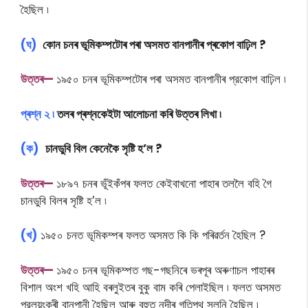
হৈছিল ৷
(ঘ)
কোন চনৰ ভূমিকম্পটোৰ পৰা অসমত বানপানীৰ প্ৰকোপ বাঢ়িল ?
উ
ত্তৰ—
১৯৫০ চনৰ ভূমিকম্পটোৰ পৰা অসমত বানপানীৰ প্রকোপ বাঢ়িল ৷
প্ৰশ্ন ২ ৷
তলৰ প্ৰশ্নকেইটা আলোচনা কৰি উত্তৰ লিখা ৷
(ক)
চানডুবি বিল কেনেকৈ সৃষ্টি হ’ল ?
উ
ত্তৰ—
১৮৯৭ চনৰ ভূঁইকঁপৰ ফলত কেইবাখনাে পাহাৰ তললৈ বহি গৈ
চানডুবি বিলৰ সৃষ্টি হ’ল ৷
(খ)
১৯৫০ চনত ভূমিকম্পৰ ফলত অসমত কি কি পৰিৱৰ্তন হৈছিল ?
উ
ত্তৰ—
১৯৫০ চনৰ ভূমিকম্পত গছ-গছনিৰে ভৰপূৰ অৰুণাচল পাহাৰৰ
বিশাল অংশ খহি আহি বৰলুইতৰ বুকু বাম কৰি পেলাইছিল ৷ ফলত অসমত
প্রলয়ংকৰী বানপানী হৈছিল আৰু বহুত নদীৰ গতিপথ সলনি হৈছিল ৷