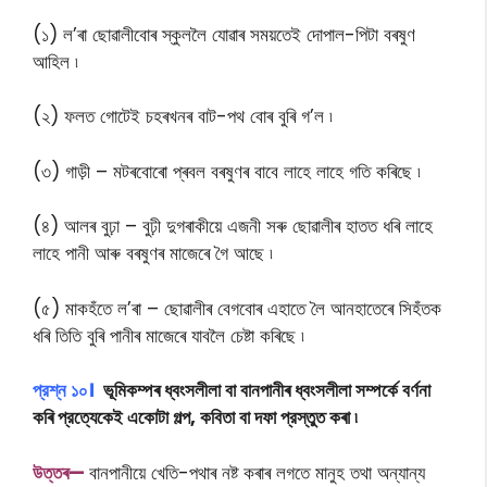
(১) ল’ৰা ছােৱালীবােৰ স্কুললৈ যােৱাৰ সময়তেই দোপাল-পিটা বৰষুণ
আহিল ৷
(২) ফলত গােটেই চহৰখনৰ বাট-পথ বোৰ বুৰি গ’ল ৷
(৩) গাড়ী – মটৰবোৰো প্ৰবল বৰষুণৰ বাবে লাহে লাহে গতি কৰিছে ৷
(৪) আলৰ বুঢ়া – বুঢ়ী দুগৰাকীয়ে এজনী সৰু ছােৱালীৰ হাতত ধৰি লাহে
লাহে পানী আৰু বৰষুণৰ মাজেৰে গৈ আছে ৷
(৫) মাকহঁতে ল’ৰা – ছােৱালীৰ বেগবােৰ এহাতে লৈ আনহাতেৰে সিহঁতক
ধৰি তিতি বুৰি পানীৰ মাজেৰে যাবলৈ চেষ্টা কৰিছে ৷
প্রশ্ন ১০।
ভূমিকম্পৰ ধ্বংসলীলা বা বানপানীৰ ধ্বংসলীলা সম্পর্কে বর্ণনা
কৰি প্রত্যেকেই একোটা গল্প, কবিতা বা দফা প্রস্তুত কৰা ৷
উ
ত্তৰ—
বানপানীয়ে খেতি-পথাৰ নষ্ট কৰাৰ লগতে মানুহ তথা অন্যান্য