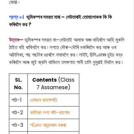
কোৱা ৷
প্রশ্ন ৮।
ভূমিকম্পৰ সময়ত মাৰা – দেউতাৰাই তােমালােকক কি কি
কৰিবলৈ কয় ?
উ
ত্তৰ—
ভূমিকম্পৰ সময়ত মা–দেউতাই আমাক ঘৰৰ বাহিৰলৈ আহি মুকলি
ঠাইত বহি থাকিবলৈ কয় ৷ লগতে দৌৰা–দৌৰি নকৰিবলৈ কয় আৰু ওখ
অট্টালিকা, গছ গছনিৰ ওচৰলৈ নাযাবলৈ কয় ৷ লাইট, চিলিণ্ডাৰৰ চুইচ বন্ধ
কৰিবলৈ আৰু জুই জ্বলি থাকিলে তৎক্ষণাত পানী ঢালি নুমুৱাই দিবলৈ কয় ৷
SL.
Contents
(Class
No.
7 Assamese)
পাঠ-1
তেজৰে কমলাপতি
পাঠ-2
কালিকা লগা পাট-কাপোৰ
পাঠ-3
পণ্ডিত আনন্দৰাম বৰুৱা