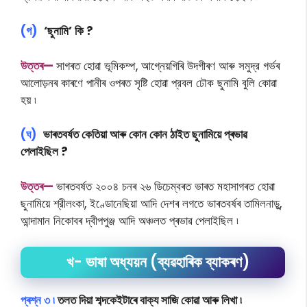
(গ)
‘ছুনামি’ কি ?
উ
ত্তৰ—
সাগৰত হােৱা ভূমিকম্প, আগ্নেয়গিৰি উদগীৰণ আৰু সমুদ্র গর্ভৰ
আলােড়নৰ কাৰণে পানীৰ ওপৰত সৃষ্টি হােৱা প্রবল ঢৌক ছুনামি বুলি কোৱা
হয় ৷
(ঘ)
ভাৰতবৰ্ষত কেতিয়া আৰু কোন কোন ঠাইত ছুনামিয়ে প্ৰভাৱ
পেলাইছিল ?
উ
ত্তৰ—
ভাৰতবৰ্ষত ২০০৪ চনৰ ২৬ ডিচেম্বৰত ভাৰত মহাসাগৰত হােৱা
ছুনামিয়ে শ্রীলংকা, ইণ্ডোনেছিয়া আদি দেশৰ লগতে ভাৰতবৰ্ষৰ তামিলনাড়ু,
আন্দামান নিকোবৰ দ্বীপপুঞ্জ আদি অঞ্চলত প্ৰভাৱ পেলাইছিল ৷
খ- ভাষা অধ্যয়ন (ব্যৱহাৰিক ব্যাকৰণ)
প্ৰশ্ন ৩ ৷
তলত দিয়া শব্দকেইটাৰে বাক্য সাজি কোৱা আৰু লিখা ৷