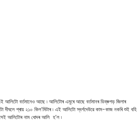
 এই আলিটো বৰ্তমানেও আছে ৷ আলিটোৰ এমূৰে আছে বৰ্তমানৰ ডিব্ৰুগড় জিলাৰ
ো দীঘলে প্ৰায় ২১০ কিল’মিটাৰ ৷ এই আলিটো স্বৰ্গদেউৱে কাম-কাজ নকৰি শুই বহি
হে সেই আলিটোৰ নাম ধোদৰ আলি হ’ল ৷