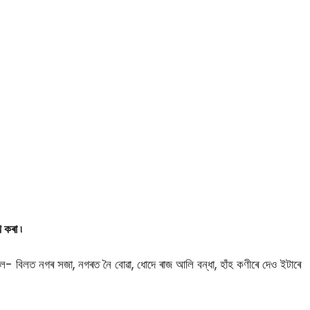
 কৰা ৷
- বিলত নগৰ সজা, নগৰত নৈ বোৱা, ধােদে ৰাজ আলি বন্ধা, হাঁহ কণীৰে দেও ইটাৰে