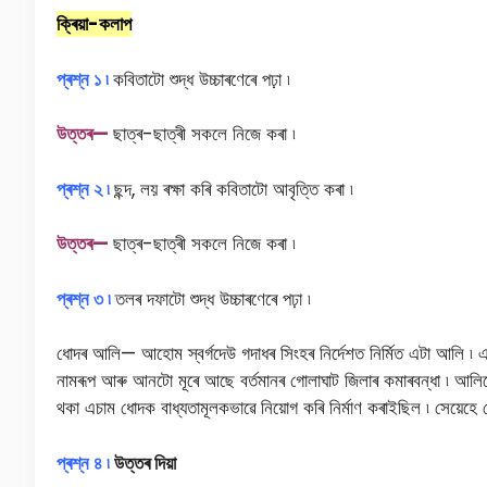
ক্ৰিয়া-কলাপ
প্ৰশ্ন ১ ৷
কবিতাটো শুদ্ধ উচ্চাৰণেৰে পঢ়া ৷
উ
ত্তৰ—
ছাত্ৰ-ছাত্ৰী সকলে নিজে কৰা ৷
প্ৰশ্ন ২ ৷
ছন্দ, লয় ৰক্ষা কৰি কবিতাটো আবৃত্তি কৰা ৷
উ
ত্তৰ—
ছাত্ৰ-ছাত্ৰী সকলে নিজে কৰা ৷
প্ৰশ্ন ৩ ৷
তলৰ দফাটো শুদ্ধ উচ্চাৰণেৰে পঢ়া ৷
ধোদৰ আলি— আহোম স্বৰ্গদেউ গদাধৰ সিংহৰ নিৰ্দেশত নিৰ্মিত এটা আলি ৷
নামৰূপ আৰু আনটো মূৰে আছে বৰ্তমানৰ গোলাঘাট জিলাৰ কমাৰবন্ধা ৷ আলিট
থকা এচাম ধোদক বাধ্যতামূলকভাৱে নিয়োগ কৰি নিৰ্মাণ কৰাইছিল ৷ সেয়ে
প্ৰশ্ন ৪ ৷
উত্তৰ দিয়া