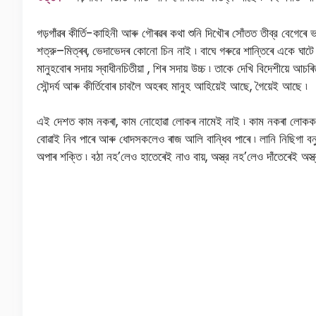
গড়গাঁৱৰ কীর্তি-কাহিনী আৰু গৌৰৱৰ কথা শুনি দিখৌৰ সোঁতত তীব্র বেগেৰে 
শত্রু–মিত্ৰৰ, ভেদাভেদৰ কোনাে চিন নাই ৷ বাঘে গৰুৱে শান্তিৰে একে ঘাটে
মানুহবােৰ সদায় স্বাধীনচিতীয়া , শিৰ সদায় উচ্চ ৷ তাকে দেখি বিদেশীয়ে আচ
সৌন্দর্য আৰু কীৰ্তিবােৰ চাবলৈ অহৰহ মানুহ আহিয়েই আছে, গৈয়েই আছে ৷
এই দেশত কাম নকৰা, কাম নোহোৱা লোকৰ নামেই নাই ৷ কাম নকৰা লোকক কাপ
বোৱাই নিব পাৰে আৰু ধোদসকলেও ৰাজ আলি বান্ধিব পাৰে ৷ লানি নিছিগা বনুৱ
অপাৰ শক্তি ৷ বঠা নহ’লেও হাতেৰেই নাও বায়, অস্ত্র নহ’লেও দাঁতেৰেই অ