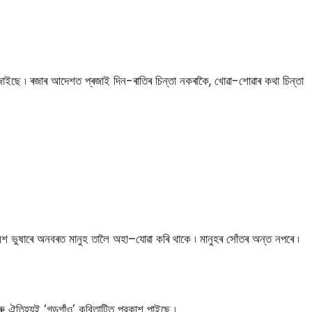
াইছে ৷ ৰজাৰ আদেশত প্ৰজাই দিন-ৰাতিৰ চিন্তা নকৰাকৈ, খোৱা-শোৱাৰ কথা চিন্তা
 বেশ ভুষাৰে অনবৰত মানুহ তালৈ অহা–যােৱা কৰি থাকে ৷ মানুহৰ সোঁতৰ অন্ত নপৰে ৷
ু ঐতিহ্যই ‘গড়গাঁও’ কবিতাটিত প্রকাশ পাইছে ৷