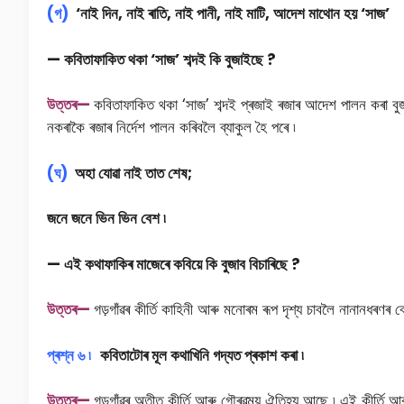
(গ)
‘নাই দিন, নাই ৰাতি, নাই পানী, নাই মাটি, আদেশ মাথোন হয় ‘সাজ’
— কবিতাফাকিত থকা ‘সাজ’ শব্দই কি বুজাইছে ?
উ
ত্তৰ—
কবিতাফাকিত থকা ‘সাজ’ শব্দই প্ৰজাই ৰজাৰ আদেশ পালন কৰা বুজ
নকৰাকৈ ৰজাৰ নিৰ্দেশ পালন কৰিবলৈ ব্যাকুল হৈ পৰে ৷
(ঘ)
অহা যোৱা নাই তাত শেষ;
জনে জনে ভিন ভিন বেশ ৷
— এই কথাফাকিৰ মাজেৰে কবিয়ে কি বুজাব বিচাৰিছে ?
উ
ত্তৰ—
গড়গাঁৱৰ কীর্তি কাহিনী আৰু মনােৰম ৰূপ দৃশ্য চাবলৈ নানানধৰণৰ
প্ৰশ্ন ৬ ৷
কবিতাটোৰ মূল কথাখিনি গদ্যত প্ৰকাশ কৰা ৷
উ
ত্তৰ—
গড়গাঁৱৰ অতীত কীর্তি আৰু গৌৰৱময় ঐতিহ্য আছে ৷ এই কীর্তি আৰ