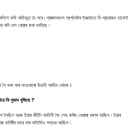
ুনিলে কবি অভিভূত হৈ পৰে ৷ প্ৰজাসকলে স্বৰ্গদেউৰ ইচ্ছামতে যি প্ৰয়োজন তাকেই
থা শুনি তল যোৱাৰ কথা ভাবিছে ৷
েৰে গৈ থকা মাৰ নাওবােৰাে উভতি আহিব খােজে ।
য়ে কি বুজাব খুজিছে ?
লৈছিল আৰু ইয়াৰ কীর্তি-কাহিনী কৈ শেষ কৰিব নােৱাৰা ধৰণৰ আছিল ৷ ইয়াৰ
া কটাৰীৰ ডাৱে তাৰ কটাটোও সম্ভৱ আছিল ৷