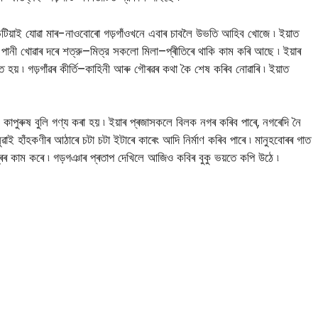
ভটিয়াই যােৱা মাৰ-নাওবােৰো গড়গাঁওখনে এবাৰ চাবলৈ উভতি আহিব খােজে ৷ ইয়াত
 পানী খােৱাৰ দৰে শত্রু–মিত্র সকলাে মিলা–প্ৰীতিৰে থাকি কাম কৰি আছে ৷ ইয়াৰ
ৰিত হয় ৷ গড়গাঁৱৰ কীর্তি–কাহিনী আৰু গৌৰৱৰ কথা কৈ শেষ কৰিব নােৱাৰি ৷ ইয়াত
ুৰুষ বুলি গণ্য কৰা হয় ৷ ইয়াৰ প্ৰজাসকলে বিলক নগৰ কৰিব পাৰে, নগৰেদি নৈ
াই হাঁহকণীৰ আঠাৰে চটা চটা ইটাৰে কাৰেং আদি নির্মাণ কৰিব পাৰে ৷ মানুহবােৰৰ গাত
স্ত্ৰৰ কাম কৰে ৷ গড়গঞাৰ প্ৰতাপ দেখিলে আজিও কবিৰ বুকু ভয়তে কপি উঠে ৷