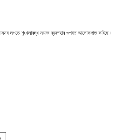
েউৰ সুশাসনৰ লগতে শৃংখলাবদ্ধ সমাজ ব্যৱস্হাৰ ওপৰত আলোকপাত কৰিছে ৷
)