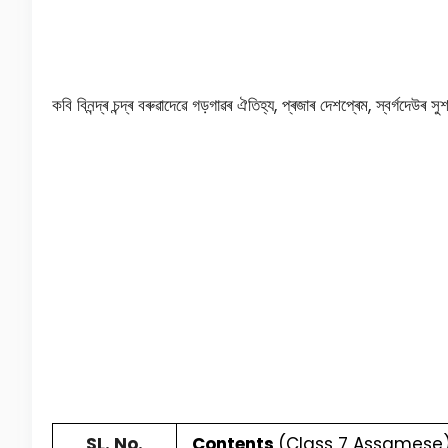
কবি বিনন্দ্ৰ চন্দ্ৰ বৰুৱাদেৱে গড়গাৱৰ ঐতিহ্য, প্ৰজাৰ দেশপ্ৰেম, স্বৰ্গদ
SL. No.
Contents
(Class 7 Assamese