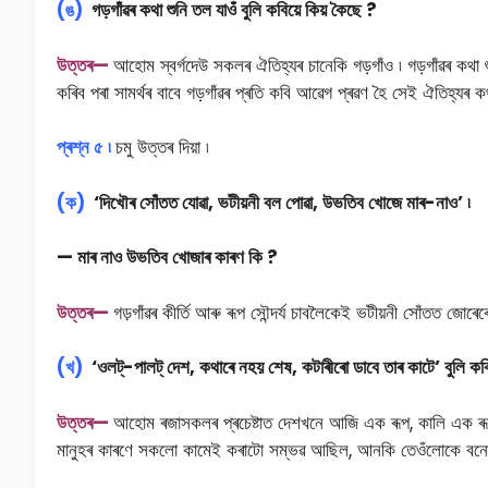
(ঙ)
গড়গাঁৱৰ কথা শুনি তল যাওঁ বুলি কবিয়ে কিয় কৈছে ?
উ
ত্তৰ—
আহোম স্বৰ্গদেউ সকলৰ ঐতিহ্যৰ চানেকি গড়গাঁও ৷ গড়গাঁৱৰ কথা শ
কৰিব পৰা সামৰ্থৰ বাবে গড়গাঁৱৰ প্ৰতি কবি আৱেগ প্ৰৱণ হৈ সেই ঐতিহ্যৰ ক
প্ৰশ্ন ৫ ৷
চমু উত্তৰ দিয়া ৷
(ক)
‘দিখৌৰ সোঁতত যোৱা, ভটীয়নী বল পোৱা, উভতিব খোজে মাৰ-নাও’ ৷
— মাৰ নাও উভতিব খোজাৰ কাৰণ কি ?
উ
ত্তৰ—
গড়গাঁৱৰ কীর্তি আৰু ৰূপ সৌন্দর্য চাবলৈকেই ভটীয়নী সোঁতত জোৰ
(খ)
‘ওলট্-পালট্ দেশ, কথাৰে নহয় শেষ, কটাৰীৰো ডাবে তাৰ কাটে’ বুলি কবি
উ
ত্তৰ—
আহােম ৰজাসকলৰ প্ৰচেষ্টাত দেশখনে আজি এক ৰূপ, কালি এক ৰূপ 
মানুহৰ কাৰণে সকলাে কামেই কৰাটো সম্ভৱ আছিল, আনকি তেওঁলোকে বনোৱ