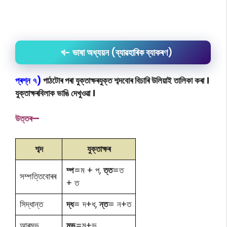
খ- ভাষা অধ্যয়ন (ব্যাৱহাৰিক ব্যাকৰণ)
প্ৰশ্ন ৭)
পাঠটোৰ পৰা যুক্তাক্ষৰযুক্ত শব্দবোৰ বিচাৰি উলিয়াই তালিকা কৰা ।
যুক্তাক্ষৰবিলাক ভাঙি দেখুওৱা ।
উত্তৰ—
শব্দ
যুক্তাক্ষৰ
ম্প
=ম + প,
ত্ত
=ত
সম্পত্তিবোৰৰ
+ ত
সিদ্ধান্ত
দ্ধ
= দ+ধ,
ন্ত
= ন+ত
আৰম্ভ
ম্ভ
=ম+ভ