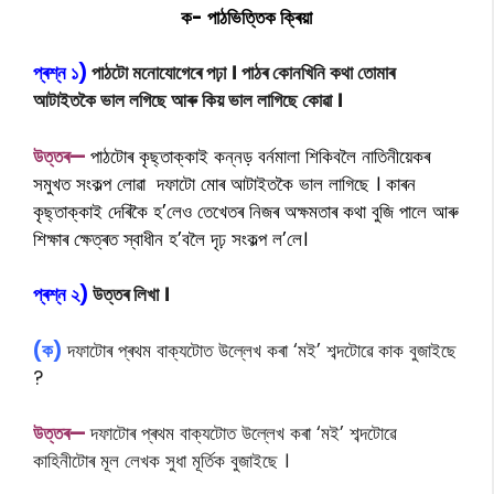
ক- পাঠভিত্তিক ক্ৰিয়া
প্ৰশ্ন ১)
পাঠটো মনোযোগেৰে পঢ়া । পাঠৰ কোনখিনি কথা তোমাৰ
আটাইতকৈ ভাল লগিছে আৰু কিয় ভাল লাগিছে কোৱা ।
উত্তৰ—
পাঠটোৰ কৃছ্তাক্কাই কন্নড় বৰ্নমালা শিকিবলৈ নাতিনীয়েকৰ
সমুখত সংকল্প লোৱা দফাটো মোৰ আটাইতকৈ ভাল লাগিছে । কাৰন
কৃছ্তাক্কাই দেৰিকৈ হ’লেও তেখেতৰ নিজৰ অক্ষমতাৰ কথা বুজি পালে আৰু
শিক্ষাৰ ক্ষেত্ৰত স্বাধীন হ’বলৈ দৃঢ় সংকল্প ল’লে।
প্ৰশ্ন ২)
উত্তৰ লিখা ।
(ক)
দফাটোৰ প্ৰথম বাক্যটোত উল্লেখ কৰা ‘মই’ শব্দটোৱে কাক বুজাইছে
?
উত্তৰ—
দফাটোৰ প্ৰথম বাক্যটোত উল্লেখ কৰা ‘মই’ শব্দটোৱে
কাহিনীটোৰ মূল লেখক সুধা মূৰ্তিক বুজাইছে ।