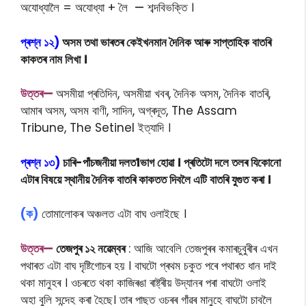
অযোধ্যালৈ = অযোধ্যা + লৈ
—
শব্দবিভক্তি ।
প্ৰশ্ন ১২)
অসম তথা ভাৰতৰ কেইখনমান দৈনিক আৰু সাপ্তাহিক বাতৰি
কাকতৰ নাম লিখা ।
উত্তৰ—
অসমীয়া প্ৰতিদিন, অসমীয়া খবৰ, দৈনিক অসম, দৈনিক বাতৰি,
আমাৰ অসম, অসম বাণী, সাদিন, অগ্ৰদূত, The Assam
Tribune, The Setinel ইত্যাদি ।
প্ৰশ্ন ১৩)
চাৰি-পাঁচজনীয়া দলত1ভাগ হোৱা । প্ৰতিটো দলে তলৰ যিকোনো
এটাৰ বিষয়ে স্থানীয় দৈনিক বাতৰি কাকতত দিবলৈ এটি বাতৰি যুগুত কৰা ।
(ক)
তোমালোকৰ অঞ্চলত এটা বাঘ ওলাইছে ।
উত্তৰ—
তেজপুৰ ১২ নৱেম্বৰ
: আজি আবেলি তেজপুৰৰ কমাৰচুবুৰীৰ এখন
পথাৰত এটা বাঘ দৃষ্টিগোচৰ হয় । বাঘটো প্ৰথম চকুত পৰে পথাৰত ধান দাই
থকা মানুহৰ । ওচৰতে থকা কাজিৰঙা ৰাষ্ট্ৰীয় উদ্যানৰ পৰা বাঘটো ওলাই
অহা বুলি সন্দেহ কৰা হৈছে। তাৰ পাছত ওচৰৰ গাঁৱৰ মানুহে বাঘটো চাবলৈ