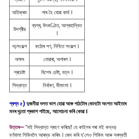
অতিক্ৰম
পাৰ হৈ যোৱা কাৰ্য ।
ব্যগ্ৰ, উৎকণ্ঠিত, আগ্ৰহান্বিত
উদগ্ৰীৱ
।
দঢ়সংকল্প
কঠোৰ পণ, নিশ্চিত সংকল্প ।
অক্ষম
নোৱাৰা, অপাৰগ ।
প্ৰচেষ্টা
বিশেষ চেষ্টা, যত্ন ।
সিদ্ধান্ত
নিৰ্ধাৰণ, মীমাংসা ।
প্ৰশ্ন ৫)
দুজনীয়া দলত ভাগ হোৱা আৰু পাঠটোৰ কোনটো অংশত আইতাৰ
মনৰ দৃঢ়তা প্ৰকাশ পাইছে, আলোচনা কৰি কোৱা ।
উত্তৰ—
“মই সিদ্ধান্ত গ্ৰহণ কৰিছোঁ যে কাইলৰ পৰা মই কন্নড়
বৰ্ণমালা শিকিবলৈ আৰম্ভ কৰিম । জেদ কৰি হ’লেও শিকিম আৰু সৰস্বতী