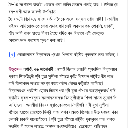
হৈ-চৈ লগোৱাত বাঘটো ওচৰতে থকা হাবিৰ মাজলৈ পলাই যায়। । ইতিমধ্যে
বন-কৰ্মী আৰু আৰক্ষী উপস্থিত
হৈ বাঘটো বিচাৰিছে যদিও বৰ্তমানলৈকে একো সন্ধান পোৱা নাই। । স্থানীয়
ৰাইজৰ অভিযোগমতে যোৱা এমাহ ধৰি সেই অঞ্চলৰ গৰু পোৱালি, ছাগলী,
হাঁহ আদি বাঘৰ হাতত নিধন হৈছে যদিও বন বিভাগে এই ক্ষেত্ৰত
কোনোধৰণৰ পদক্ষেপ গ্ৰহণ কৰা নাই ।
(খ)
তোমালোকৰ বিদ্যালয়ৰ প্ৰধান শিক্ষকে ৰাষ্ট্ৰীয় পুৰস্কাৰ লাভ কৰিছে ।
উত্তৰ—
নগাওঁ, ২৬ জানোৱাৰী
: নগাওঁ জিলাৰ চলচলি প্ৰাথমিক বিদ্যালয়ৰ
প্ৰধান শিক্ষয়িত্ৰী শ্ৰী যুতা সুশীলা গগৈয়ে কৃতি শিক্ষকৰ ৰাষ্ট্ৰীয় বঁটা লাভ
কৰি জিলাখনৰ লগতে সমগ্ৰ ৰাজ্যখনলৈ গৌৰৱ কঢ়িয়াই আনিছে।
বিদ্যালয়খন প্ৰতিষ্ঠা হোৱাৰ দিনৰে পৰা শ্ৰী যুতা গগৈয়ে আহোপুৰুষাৰ্থ কৰি
স্থানীয় কৃষক-বনুৱাৰ সন্তানসকলক বিনামূলীয়াকৈ শিক্ষা লাভৰ সুযোগ দি
আহিছিল । অসমীয়া বিষয়ৰ স্নাতকোত্তৰ ডিগ্ৰীধাৰী শ্ৰী যুতা সুশীলা
গগৈয়ে হয়তো তেখেতে ডিগ্ৰী লাভ কৰাৰ সময়ত যিকোনো উচ্চ দৰমহা থকা
চৰকাৰী চাকৰি পালেহেঁতেন । শ্ৰী যুতা গগৈয়ে ৰাষ্ট্ৰীয় পুৰস্কাৰ লাভ কৰাত
স্থানীয় বিধায়কৰ লগতে, অসমৰ মুখ্যমন্ত্ৰীয়েও তেখেতক অভিনন্দন