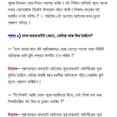
পূজাৰ দিনাখন মোৰ শিকন সমাপ্ত কৰিম । মই শিকিব লাগিবই যাতে আনৰ
সহায় নোলোৱাকৈ নিজেই উপন্যাস পঢ়িব পাৰোঁ । শিক্ষাৰ ক্ষেত্ৰত মই
স্বাধীন হ’বই লাগিব ।” – পাঠটোৰ এই অংশতে আইতাৰ মনৰ দৃঢ়তা
প্ৰকাশ পাইছে ।
প্ৰশ্ন ৬)
তলৰ বাক্যকেইটা কোনে, কেতিয়া আৰু কিয় কৈছিল?
— “
ভাল কামৰ বাবে যদি প্ৰতিজ্ঞাবদ্ধ হোৱা তেন্তে শতেক বাধা-বিঘিনি
অতিক্ৰম কৰি তুমি লক্ষ্যত উপনীত হ’ব পাৰিবা ।”
উত্তৰ—
প্ৰশ্নোক্ত বাক্যটো আইতাক কৃছ্তাক্কাই নাতিনীয়েক সুধা
মূৰ্তিক কৈছিল যেতিয়া বাষষ্ঠি বছৰ বয়সীয়া আইতাকে পঢ়িব নোৱাৰিব বুলি
সন্দেহ প্ৰকাশ কৰিছিল ।
— “
যি শিক্ষাই আজি মোক পঢ়াৰ স্বাধীনতা দিলে, সেই শিক্ষা দান কৰা
শিক্ষয়িত্ৰীক মই কিয় বা সন্মান নকৰিম ?”
উত্তৰ—
প্ৰশ্নোক্ত বাক্যটো আইতাক কৃছ্তাক্কাই নাতিনীয়েক সুধা