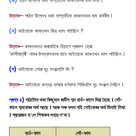
(ক)
পাঠত উল্লেখ থকা সাপ্তাহিক কাকতখনৰ নাম লিখা ।
উত্তৰ—
পাঠত উল্লেখ থকা সাপ্তাহিক কাকতখনৰ নাম কৰ্মবীৰ ।
(খ)
আইতাকে কাকতখন কিয় ভাল পাইছিল ?
উত্তৰ—
কাকতখনত ধাৰাবাহিক হিচাপে প্ৰকাশ হোৱা
‘কাশীযাত্ৰী’ নামৰ উপন্যাসখনৰ বাবে আইতাকে কাকতখন ভাল পাইছিল ।
(গ)
আইতাকে লোৱা দৃঢ় সংকল্পটো কি ?
উত্তৰ—
আইতাকে কন্নড় ভাষাৰ বৰ্ণমালা শিকিবলৈ দৃঢ় সংকল্প লৈছিল ।
প্ৰশ্ন ৪)
পাঠটোত থকা কিছুমান জটিল শব্দ বাওঁ-ফালে দিয়া হৈছে । সোঁ-
ফালে শব্দবোৰৰ অৰ্থ আছে । আৰু সৰু দলত বহি সেইবোৰৰ অৰ্থ মিলাই লিখা
। প্ৰয়োজন হ’লে শিক্ষকৰ সহায় ল’বা ।
বাওঁ-ফাল
সোঁ-ফাল