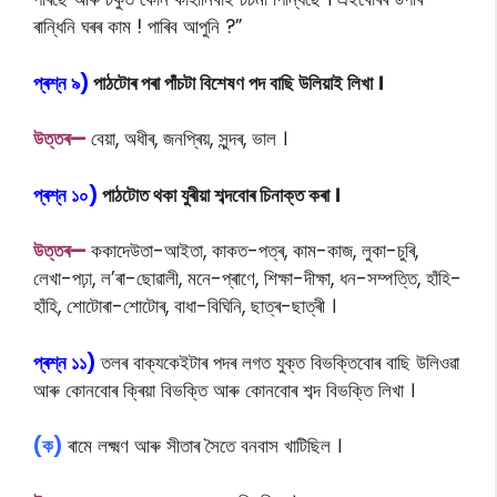
ৰান্ধিনি ঘৰৰ কাম ! পাৰিব আপুনি ?”
প্ৰশ্ন ৯)
পাঠটোৰ পৰা পাঁচটা বিশেষণ পদ বাছি উলিয়াই লিখা ।
উত্তৰ—
বেয়া, অধীৰ, জনপ্ৰিয়, সুন্দৰ, ভাল ।
প্ৰশ্ন ১০)
পাঠটোত থকা যুৰীয়া শব্দবোৰ চিনাক্ত কৰা ।
উত্তৰ—
ককাদেউতা-আইতা, কাকত-পত্ৰ, কাম-কাজ, লুকা-চুৰি,
লেখা-পঢ়া, ল’ৰা-ছোৱালী, মনে-প্ৰাণে, শিক্ষা-দীক্ষা, ধন-সম্পত্তি, হাঁহি-
হাঁহি, শোটোৰা-শোটোৰ, বাধা-বিঘিনি, ছাত্ৰ-ছাত্ৰী ।
প্ৰশ্ন ১১)
তলৰ বাক্যকেইটাৰ পদৰ লগত যুক্ত বিভক্তিবোৰ বাছি উলিওৱা
আৰু কোনবোৰ ক্ৰিয়া বিভক্তি আৰু কোনবোৰ শব্দ বিভক্তি লিখা ।
(ক)
ৰামে লক্ষ্মণ আৰু সীতাৰ সৈতে বনবাস খাটিছিল ।