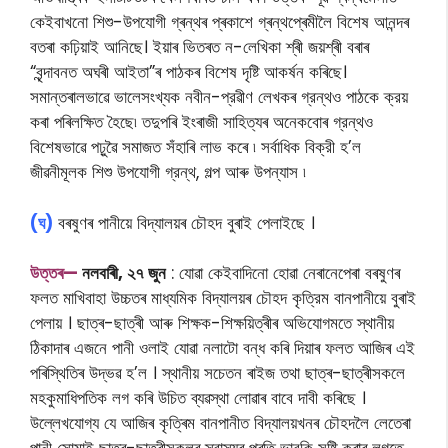
কেইবাখনো শিশু-উপযোগী গ্ৰন্থৰ প্ৰকাশে গ্ৰন্থপ্ৰেমীলৈ বিশেষ আনন্দৰ
বতৰা কঢ়িয়াই আনিছে। ইয়াৰ ভিতৰত ন-লেখিকা শ্ৰী জয়শ্ৰী বৰাৰ
“বৃন্দাবনত অঘৰী আইতা”ৰ পাঠকৰ বিশেষ দৃষ্টি আকৰ্ষন কৰিছে।
সমান্তৰালভাৱে ভালেসংখ্যক নবীন-প্রৱীণ লেখকৰ গ্রন্থও পাঠকে ক্রয়
কৰা পৰিলক্ষিত হৈছে৷ তদুপৰি ইংৰাজী সাহিত্যৰ অনেকবোৰ গ্রন্থও
বিশেষভাৱে পঢ়ুৱৈ সমাজত সঁহাৰি লাভ কৰে ৷ সর্বাধিক বিক্রী হ’ল
জীৱনীমূলক শিশু উপযোগী গ্রন্থ, গল্প আৰু উপন্যাস ৷
(ঘ)
বৰষুণৰ পানীয়ে বিদ্যালয়ৰ চৌহদ বুৰাই পেলাইছে ।
উত্তৰ—
নলবাৰী, ২৭ জুন
: যোৱা কেইবাদিনো হোৱা নেৰানেপেৰা বৰষুণৰ
ফলত মাখিবাহা উচ্চতৰ মাধ্যমিক বিদ্যালয়ৰ চৌহদ কৃত্রিম বানপানীয়ে বুৰাই
পেলায় । ছাত্ৰ-ছাত্ৰী আৰু শিক্ষক-শিক্ষয়িত্ৰীৰ অভিযোগমতে স্থানীয়
ঠিকাদাৰ এজনে পানী ওলাই যোৱা নলাটো বন্ধ কৰি দিয়াৰ ফলত আজিৰ এই
পৰিস্থিতিৰ উদ্ভৱ হ’ল । স্থানীয় সচেতন ৰাইজ তথা ছাত্ৰ-ছাত্ৰীসকলে
মহকুমাধিপতিক লগ কৰি উচিত ব্যৱস্থা লোৱাৰ বাবে দাবী কৰিছে ।
উল্লেখযোগ্য যে আজিৰ কৃত্ৰিম বানপানীত বিদ্যালয়খনৰ চৌহদলৈ লেতেৰা