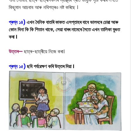
পানী সোমাই ছাত্ৰ-ছাত্ৰীসকলৰ স্বাস্থ্যৰ প্ৰতি ভাবুকি সৃষ্টি কৰাৰ লগতে
কিছুমান আচবাব আৰু নথিপত্ৰও নষ্ট কৰিছে ।
প্ৰশ্ন ১৪)
এখন দৈনিক বাতৰি কাকত এসপ্তাহৰ বাবে ভালদৰে চোৱা আৰু
কোন দিনা কি কি শিতান থাকে, সেয়া বাৰৰ নামেৰে সৈতে এখন তালিকা যুগুত
কৰা ।
উত্তৰ—
ছাত্ৰ-ছাত্ৰীয়ে নিজে কৰা।
প্ৰশ্ন ১৫)
ছবি পৰ্যৱেক্ষণ কৰি উত্তৰ দিয়া ।