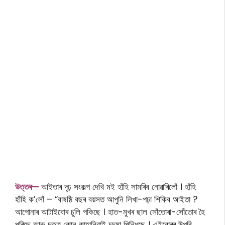
উত্তৰ—
আইতাৰ দৃঢ় সংকল্প দেখি মই হাঁহি সামৰিব নোৱাৰিলোঁ । হাঁহি
হাঁহি ক’লোঁ – “বাষষ্ঠি বছৰ বয়সত আপুনি লিখা-পঢ়া শিকিব আইতা ?
আপোনাৰ আটাইবোৰ চুলি পকিছে । হাত-মুখৰ ছাল সোঁতোৰা-সোঁতোৰ হৈ
পৰিছে আৰু চকুত কোন কাহানিবাই চচমা পিন্ধিছে । এইবোৰৰ উপৰি