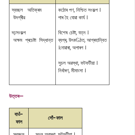
স্বচ্ছল অতিক্ৰম
কঠোৰ পণ, নিশ্চিত সংকল্প ।
উদগ্ৰীৱ
পাৰ হৈ যোৱা কাৰ্য ।
দঢ়সংকল্প
বিশেষ চেষ্টা, যত্ন ।
অক্ষম প্ৰচেষ্টা সিদ্ধান্ত
ব্যগ্ৰ, উৎকণ্ঠিত, আগ্ৰহান্বিত
।নোৱাৰা, অপাৰগ ।
সুচল অৱস্থা, ফটফটীয়া ।
নিৰ্ধাৰণ, মীমাংসা ।
উত্তৰ—
বাওঁ-
সোঁ-ফাল
ফাল
স্বচ্ছল
সুচল অৱস্থা, ফটফটীয়া ।