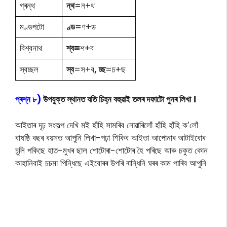
গ্ৰন্থ
ন্থ
=ন+থ
মণ্ডপটো
ণ্ড
=ণ+ড
বিশ্বনাথ
শ্ব=
শ+ব
স্বচ্ছল
স্ব
=স+ব
, চ্ছ
=চ+ছ
প্ৰশ্ন ৮)
উপযুক্ত স্থানত যতি চিহ্ন বহুৱাই তলৰ দফাটো পুনৰ লিখা ।
আইতাৰ দৃঢ় সংকল্প দেখি মই হাঁহি সামৰিব নোৱাৰিলোঁ হাঁহি হাঁহি ক’লোঁ
বাষষ্ঠি বছৰ বয়সত আপুনি লিখা-পঢ়া শিকিব আইতা আপোনাৰ আটাইবোৰ
চুলি পকিছে হাত-মুখৰ ছাল শোটোৰা-শোটোৰ হৈ পৰিছে আৰু চকুত কোন
কাহানিবাই চচমা পিন্ধিছে এইবোৰৰ উপৰি ৰান্ধিনি ঘৰৰ কাম পাৰিব আপুনি