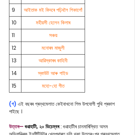
9
আইতাক মই কিদৰে পঢ়িবলৈ শিকালোঁ
10
মহীয়সী হেলেন কিলাৰ
11
সঞ্চয়
12
মনোৰম মাজুলী
13
আৱিস্কাৰৰ কাহিনী
14
স্কাউট আৰু গাইড
15
মহো-হো গীত
(গ)
এই বছৰৰ গ্ৰন্থমেলাত কেইবাখনো শিশু উপযোগী পুথি প্ৰকাশ
পাইছে ।
উত্তৰ—
গুৱাহাটী, ২০ ডিচেম্বৰ
: গুৱাহাটীৰ চানমাৰিস্থিত অসম
অভিযান্ত্ৰিক ইনষ্টিটিউটৰ খেলপথাৰত চলি থকা উত্তৰ-পূৱ গ্ৰন্থমেলাত