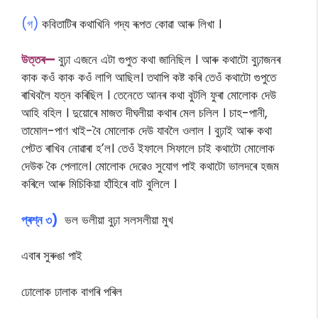
(গ)
কবিতাটিৰ কথাখিনি গদ্য ৰূপত কোৱা আৰু লিখা ।
উত্তৰ—
বুঢ়া এজনে এটা গুপুত কথা জানিছিল । আৰু কথাটো বুঢ়াজনৰ
কাক কওঁ কাক কওঁ লাগি আছিল। তথাপি কষ্ট কৰি তেওঁ কথাটো গুপুতে
ৰাখিবলৈ যত্ন কৰিছিল । তেনেতে আনৰ কথা বুটলি ফুৰা মোলোক দেউ
আহি বহিল । দুয়োৰে মাজত দীঘলীয়া কথাৰ মেল চলিল । চাহ-পানী,
তামোল-পাণ খাই-বৈ মোলোক দেউ যাবলৈ ওলাল । বুঢ়াই আৰু কথা
পেটত ৰাখিব নোৱাৰা হ’ল। তেওঁ ইফালে সিফালে চাই কথাটো মোলোক
দেউক কৈ পেলালে। মোলোক দেৱেও সুযোগ পাই কথাটো ভালদৰে হজম
কৰিলে আৰু মিচিকিয়া হাঁহিৰে বাট বুলিলে ।
প্ৰশ্ন ৩)
ভল ভলীয়া বুঢ়া সলসলীয়া মুখ
এবাৰ সুৰুঙা পাই
ঢোলোক ঢালাক বাগৰি পৰিল