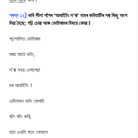
প্ৰশ্ন ১২)
কবি লীলা গগৈৰ ‘আঘাইটং ল’ৰা’ নামৰ কবিতাটিৰ পৰা কিছু অংশ
দিয়া হৈছে; পঢ়ি চোৱা আৰু ভোটাৰামৰ বিষয়ে কোৱা ।
পঢ়াশালিত ভোটাৰাম
ঘৰত মাতে ভটং,
ল’ৰা নহয় এলাপেচা
বৰ আঘাইটং ।
এদিনাখন ভটং বোপাই
ঘটং ঘটং কৰি,
হাত এখনি পতং পেলালে