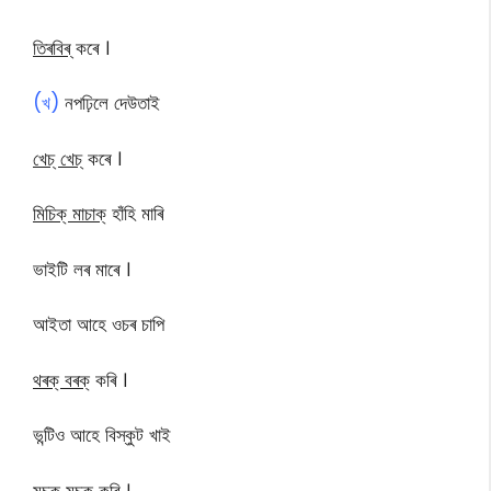
তিৰবিৰ্
কৰে ।
(খ)
নপঢ়িলে দেউতাই
খেচ্ খেচ্
কৰে ।
মিচিক্ মাচাক্
হাঁহি মাৰি
ভাইটি লৰ মাৰে ।
আইতা আহে ওচৰ চাপি
থৰক্ বৰক্
কৰি ।
ভন্টিও আহে বিস্কুট খাই
মচক্ মচক্
কৰি ।