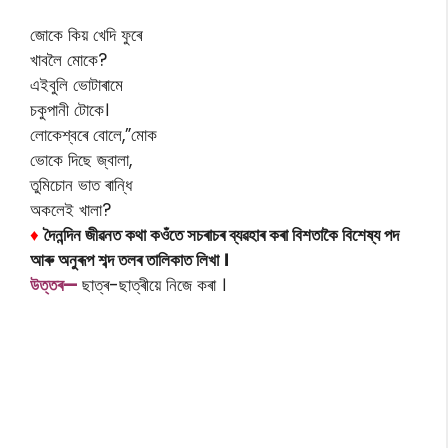
জোকে কিয় খেদি ফুৰে
খাবলৈ মোকে?
এইবুলি ভোটাৰামে
চকুপানী টোকে।
লোকেশ্বৰে বোলে,”মোক
ভোকে দিছে জ্বালা,
তুমিচোন ভাত ৰান্ধি
অকলেই খালা?
♦
দৈনন্দিন জীৱনত কথা কওঁতে সচৰাচৰ ব্যৱহাৰ কৰা বিশতাকৈ বিশেষ্য পদ
আৰু অনুৰূপ শব্দ তলৰ তালিকাত লিখা ।
উত্তৰ—
ছাত্ৰ-ছাত্ৰীয়ে নিজে কৰা ।