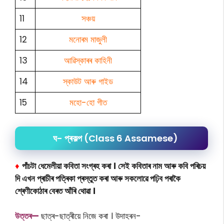
11
সঞ্চয়
12
মনোৰম মাজুলী
13
আৱিস্কাৰৰ কাহিনী
14
স্কাউট আৰু গাইড
15
মহো-হো গীত
ঘ- প্ৰকল্প (Class 6 Assamese)
♦
পাঁচটা ধেমেলীয়া কবিতা সংগ্ৰহ কৰা । সেই কবিতাৰ নাম আৰু কবি পৰিচয়
দি এখন প্ৰাচীৰ পত্ৰিকা প্ৰস্তুত কৰা আৰু সকলোৱে পঢ়িব পৰাকৈ
শ্ৰেণীকোঠাৰ বেৰত আঁৰি থোৱা ।
উত্তৰ—
ছাত্ৰ-ছাত্ৰীয়ে নিজে কৰা । উদাহৰন-