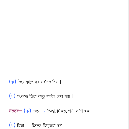
(ক)
তিতা
কাপোৰবোৰ ৰ’দত দিয়া ।
(খ)
পংকজে
তিতা
বস্তু খাবলৈ বেয়া পায় ।
উত্তৰ—
(ক)
তিতা
→
ভিজা, সিক্ত, পানী লাগি থকা
(খ)
তিতা
→
তিক্ত, তিক্ততা ভৰা