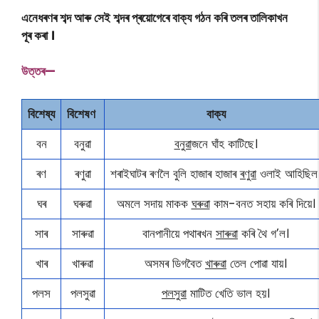
এনেধৰণৰ শব্দ আৰু সেই শব্দৰ প্ৰয়োগেৰে বাক্য গঠন কৰি তলৰ তালিকাখন
পূৰ কৰা ।
উত্তৰ—
বিশেষ্য
বিশেষণ
বাক্য
বন
বনুৱা
বনুৱা
জনে ঘাঁহ কাটিছে।
ৰণ
ৰণুৱা
শৰাইঘাটৰ ৰণলৈ বুলি হাজাৰ হাজাৰ
ৰণুৱা
ওলাই আহিছিল
ঘৰ
ঘৰুৱা
অমলে সদায় মাকক
ঘৰুৱা
কাম-বনত সহায় কৰি দিয়ে।
সাৰ
সাৰুৱা
বানপানীয়ে পথাৰখন
সাৰুৱা
কৰি থৈ গ’ল।
খাৰ
খাৰুৱা
অসমৰ ডিগবৈত
খাৰুৱা
তেল পোৱা যায়।
পলস
পলসুৱা
পলসুৱা
মাটিত খেতি ভাল হয়।