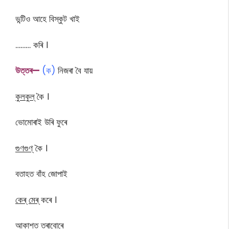
ভন্টিও আহে বিস্কুট খাই
……… কৰি ।
উত্তৰ—
(ক)
নিজৰা বৈ যায়
কুলকুল্
কৈ ।
ভোমোৰাই উৰি ফুৰে
গুণগুণ্
কৈ ।
বতাহত বাঁহ জোপাই
কেৰ্ মেৰ্
কৰে ।
আকাশত তৰাবোৰে