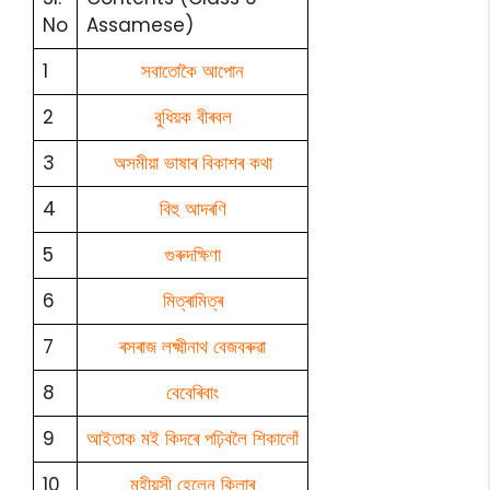
No
Assamese)
1
সবাতোকৈ আপোন
2
বুধিয়ক বীৰবল
3
অসমীয়া ভাষাৰ বিকাশৰ কথা
4
বিহু আদৰণি
5
গুৰুদক্ষিণা
6
মিত্ৰামিত্ৰ
7
ৰসৰাজ লক্ষ্মীনাথ বেজবৰুৱা
8
বেবেৰিবাং
9
আইতাক মই কিদৰে পঢ়িবলৈ শিকালোঁ
10
মহীয়সী হেলেন কিলাৰ