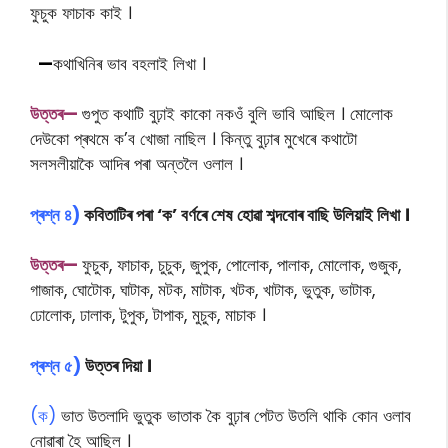
ফুচুক ফাচাক কাই ।
—
কথাখিনিৰ ভাব বহলাই লিখা ।
উত্তৰ—
গুপুত কথাটি বুঢ়াই কাকো নকওঁ বুলি ভাবি আছিল । মোলোক
দেউকো প্ৰথমে ক’ব খোজা নাছিল । কিন্তু বুঢ়াৰ মুখেৰে কথাটো
সলসলীয়াকৈ আদিৰ পৰা অন্তলৈ ওলাল ।
প্ৰশ্ন ৪)
কবিতাটিৰ পৰা ‘ক’ বৰ্ণৰে শেষ হোৱা শব্দবোৰ বাছি উলিয়াই লিখা ।
উত্তৰ—
ফুচুক, ফাচাক, চুচুক, জুপুক, পোলোক, পালাক, মোলোক, গুজুক,
গাজাক, ঘোটোক, ঘাটাক, মটক, মাটাক, খটক, খাটাক, ভুতুক, ভাটাক,
ঢোলোক, ঢালাক, টুপুক, টাপাক, মুচুক, মাচাক ।
প্ৰশ্ন ৫)
উত্তৰ দিয়া ।
(ক)
ভাত উতলাদি ভুতুক ভাতাক কৈ বুঢ়াৰ পেটত উতলি থাকি কোন ওলাব
নোৱাৰা হৈ আছিল ।