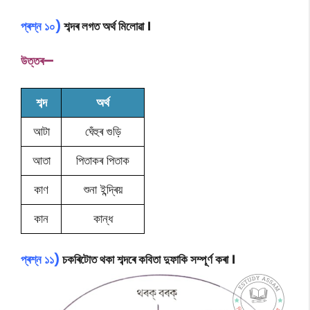
প্ৰশ্ন ১০)
শব্দৰ লগত অৰ্থ মিলোৱা ।
উত্তৰ—
শব্দ
অৰ্থ
আটা
ঘেঁহুৰ গুড়ি
আতা
পিতাকৰ পিতাক
কাণ
শুনা ইন্দ্ৰিয়
কান
কান্ধ
প্ৰশ্ন ১১)
চকৰিটোত থকা শব্দৰে কবিতা দুফাকি সম্পূৰ্ণ কৰা ।