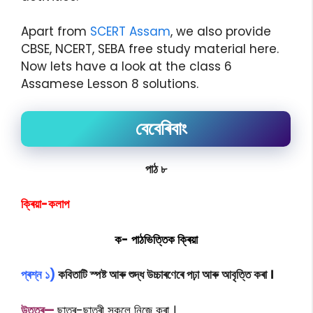
Apart from
SCERT Assam
, we also provide
CBSE, NCERT, SEBA free study material here.
Now lets have a look at the class 6
Assamese Lesson 8 solutions.
বেবেৰিবাং
পাঠ ৮
ক্ৰিয়া-কলাপ
ক- পাঠভিত্তিক ক্ৰিয়া
প্ৰশ্ন ১)
কবিতাটি স্পষ্ট আৰু শুদ্ধ উচ্চাৰণেৰে পঢ়া আৰু আবৃত্তি কৰা ।
উত্তৰ—
ছাত্ৰ-ছাত্ৰী সকলে নিজে কৰা ।