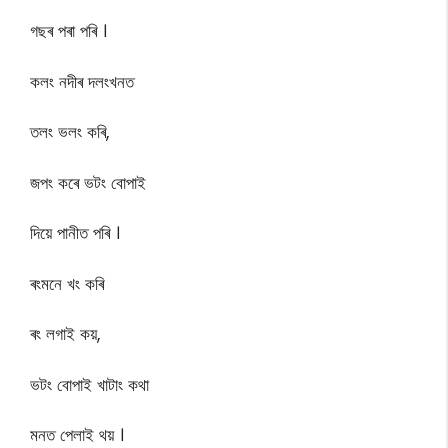
গছৰ পৰা পৰি ।
কলং নদীৰ দলংখনত
তলং ভলং কৰি,
জপং কৰে ভটং বোপাই
দিয়ে পানীত পৰি ।
ৰংমনে খং কৰি
ৰং লগাই কয়,
ভটং বোপাই খাটাং কথা
মনত পেলাই থয় ।