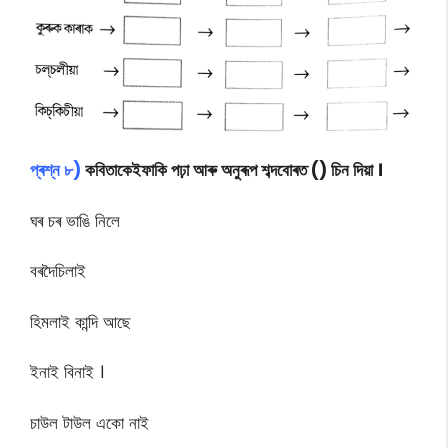
প্ৰশ্ন ৮)
কবিতাকেইফাকি পঢ়া আৰু অনুৰূপ শব্দবোৰত () চিন দিয়া ।
ঘৰ চৰ ভাঙি নিলে
বৰদৈচিলাই
হিমলাই কান্দি আছে
ইনাই বিনাই ।
চাউল টাউল একো নাই