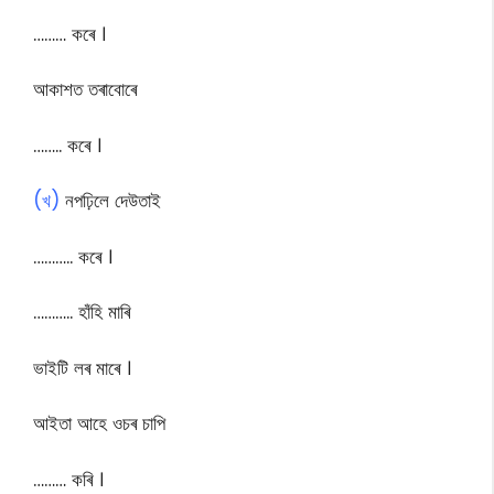
……… কৰে ।
আকাশত তৰাবোৰে
…….. কৰে ।
(খ)
নপঢ়িলে দেউতাই
……….. কৰে ।
……….. হাঁহি মাৰি
ভাইটি লৰ মাৰে ।
আইতা আহে ওচৰ চাপি
……… কৰি ।