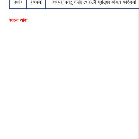
বজাৰ
বজৰুৱা
বজৰুৱা
বস্তু সদায় খোৱাটো স্বাস্থ্যৰ কাৰনে ক্ষতিকৰ।
জানো আহা