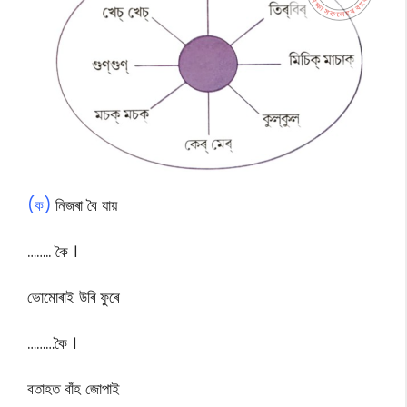
(ক)
নিজৰা বৈ যায়
…….. কৈ ।
ভোমোৰাই উৰি ফুৰে
………কৈ ।
বতাহত বাঁহ জোপাই