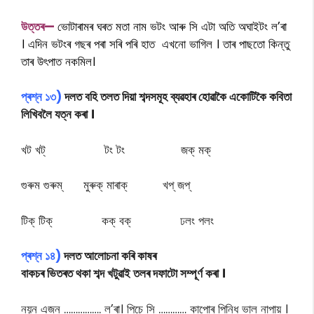
উত্তৰ—
ভোটাৰামৰ ঘৰত মতা নাম ভটং আৰু সি এটা অতি অঘাইটং ল’ৰা
। এদিন ভটংৰ গছৰ পৰা সৰি পৰি হাত এখনো ভাগিল । তাৰ পাছতো কিন্তু
তাৰ উৎপাত নকমিল।
প্ৰশ্ন ১৩)
দলত বহি তলত দিয়া শব্দসমূহ ব্যৱহাৰ হোৱাকৈ একোটিকৈ কবিতা
লিখিবলৈ যত্ন কৰা ।
খট খট্ টং টং জক্ মক্
গুৰুম গুৰুম্ মুৰুক্ মাৰাক্ খপ্ জপ্
টিক্ টিক্ কক্ বক্ ঢলং পলং
প্ৰশ্ন ১৪)
দলত আলোচনা কৰি কাষৰ
বাকচৰ ভিতৰত থকা শব্দ খটুৱাই তলৰ দফাটো সম্পূৰ্ণ কৰা ।
নয়ন এজন ……………. ল’ৰা। পিচে সি ………… কাপোৰ পিন্ধি ভাল নাপায় ।