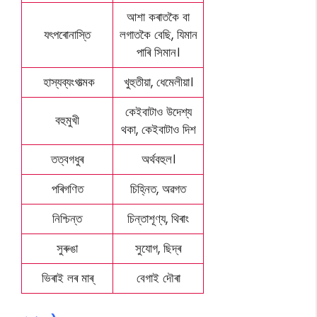
আশা কৰাতকৈ বা
যৎপৰোনাস্তি
লগাতকৈ বেছি, যিমান
পাৰি সিমান।
হাস্যব্যংগাত্মক
খুহুতীয়া, ধেমেলীয়া।
কেইবাটাও উদেশ্য
বহুমুখী
থকা, কেইবাটাও দিশ
তত্বগধুৰ
অৰ্থবহুল।
পৰিগণিত
চিহ্নিত, অৱগত
নিশ্চিন্ত
চিন্তাশূণ্য, থিৰাং
সুৰুঙা
সুযোগ, ছিদ্ৰ
ভিৰাই লৰ মাৰ্
বেগাই দৌৰা