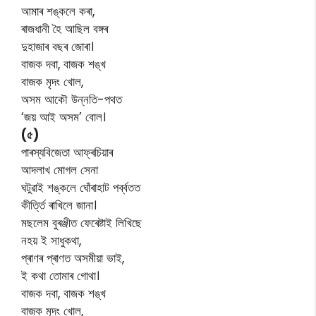
আমাৰ শঙ্কলে কৰা,
ৰাজধানী হৈ আছিল বঙ্গৰ
দুহাজাৰ বছৰ জোৰা।
বাজক দবা, বাজক শঙ্খ
বাজক মৃদং খোল,
অসম আকৌ উন্নতি-পথত
‘জয় আই অসম’ বোল।
(৫)
পাৰস্যবিজেতা আফ্ৰচিয়াৰ
আদলাখ মোগল সেনা
ঘটুৱাই শঙ্কলে ঘোঁৰাহাট পৰ্ব্বতত
কীৰ্ত্তি ৰাখিলে জানা।
মছলেম বুৰঞ্জীত ফেৰেষ্টাই লিখিছে
নহয় ই সাধুকথা,
প্ৰাণৰ প্ৰাণত অসমীয়া ভাই,
ই কথা তোমাৰ গোথা।
বাজক দবা, বাজক শঙ্খ
বাজক মৃদং খোল,