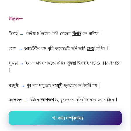
উত্তৰ—
ভিৰাই
→
বনৰীয়া ম’হটোক দেখি মোহনে
ভিৰাই
লৰ মাৰিলে ।
জেঙা
→
গুৱাহাটীলৈ যাম বুলি ভাবোতেই ভৰি ভাঙি
জেঙা
লাগিল ।
সুৰুঙা
→
ইমান কামৰ মাজতো হৰিয়ে
সুৰুঙা
উলিয়াই পঢ়ি ১ম বিভাগ পালে
।
বহুমুখী
→
খুব কম মানুহহে
বহুমুখী
প্ৰতিভাৰ অধিকাৰী হয় ।
দয়াপৰৱশ
→
ৰহিমে
দয়াপৰৱশ
হৈ বৃদ্ধজনক ৰাতিটোৰ বাবে স্থান দিলে ।
গ-জ্ঞান সম্প্ৰসাৰন