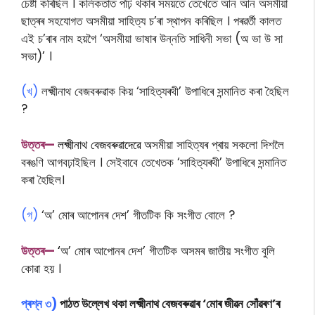
চেষ্টা কৰিছিল । কলিকতাত পঢ়ি থকাৰ সময়তে তেখেতে আন আন অসমীয়া
ছাত্ৰৰ সহযোগত অসমীয়া সাহিত্য চ’ৰা স্থাপন কৰিছিল । পৰৱৰ্তী কালত
এই চ’ৰাৰ নাম হয়গৈ ‘অসমীয়া ভাষাৰ উন্নতি সাধিনী সভা (অ ভা উ সা
সভা)’ ।
(খ)
লক্ষ্মীনাথ বেজবৰুৱাক কিয় ‘সাহিত্যৰথী’ উপাধিৰে সন্মানিত কৰা হৈছিল
?
উত্তৰ—
লক্ষ্মীনাথ বেজবৰুৱাদেৱে
অসমীয়া সাহিত্যৰ প্ৰায় সকলো দিশলৈ
বৰঙণি আগবঢ়াইছিল । সেইবাবে তেখেতক ‘সাহিত্যৰথী’ উপাধিৰে সন্মানিত
কৰা হৈছিল।
(গ)
‘অ’ মোৰ আপোনৰ দেশ’ গীতটিক কি সংগীত বোলে ?
উত্তৰ—
‘
অ’ মোৰ আপোনৰ দেশ’ গীতটিক অসমৰ জাতীয় সংগীত বুলি
কোৱা হয় ।
প্ৰশ্ন ৩)
পাঠত উল্লেখ থকা লক্ষ্মীনাথ বেজবৰুৱাৰ ‘মোৰ জীৱন সোঁৱৰণ’ৰ