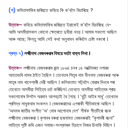
(গ)
কবিতাফাকিৰ জৰিয়তে কবিয়ে কি ক’বলৈ বিচাৰিছে ?
উত্তৰ—
কবিয়ে কবিতাফাকিৰ জৰিয়তে ইয়াকেই ক’বলৈ বিচাৰিছে যে-
আমি অসমীয়াসকল কোনো ক্ষেত্ৰতে দুখীয়া নহয় । আমাৰ সকলো আছিল
আৰু আছে; কিন্তু আমি সেই কথা অনুধাবন কৰিবলৈ চেষ্টা নকৰো ।
প্ৰশ্ন ৭)
লক্ষ্মীনাথ বেজবৰুৱাৰ বিষয়ে দহটা বাক্য লিখা ।
উত্তৰ—
লক্ষ্মীনাথ বেজবৰুৱাৰ জন্ম ১৮৬৪ চনৰ ১৪ অক্টোবৰত নগাৱৰ
আহতগুৰি নামৰ ঠাইত হৈছিল । তেখেতৰ পিতৃৰ নাম দীননাথ বেজবৰুৱা আৰু
মাতৃৰ নাম থানেশ্বৰী দেৱী আছিল । কলিকতাত পঢ়িবলৈ যোৱাৰ দিনৰে পৰা
তেখেতে অসমীয়া সিহিত্য চৰ্চা কৰিছিল। তেখেতে অসমীয়া সাহিত্যৰ প্ৰায়
সকলোবোৰ দিশলৈ অৱদান আগবঢ়াই থৈ গৈছে । ‘বুঢ়ী আইৰ সাধু’ তেখেতৰ
প্ৰসিদ্ধ সাধুকথাৰ সংকলন । বেজবৰুৱাদেৱ এগৰাকী গীতিকাৰো আছিল ।
‘অসমৰ জাতীয় সংগীত ‘অ’ মোৰ আপোনাৰ দেশ’ শীৰ্ষক গীতটিৰো ৰচক
লক্ষ্মীনাথ বেজবৰুৱা । কৃপাবৰ বৰুৱা ছদ্মনামত বেজবৰুৱাই “কৃপাবৰী ৰচনা”
সাহিত্য সৃষ্টি কৰি এজন সমাজ-সংস্কাৰক হিচাপে নিজৰ চিনাকি দিছিল ।