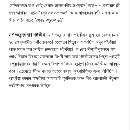
মালিকদেৱৰ আন কেইখনমান উল্লেখনীয় উপন্যাস হৈছে- শংকৰদেৱৰ জী
ৱনৰ আধাৰত ৰচিত ‘
ধন্য নৰ তনু ভাল
’ আৰু মাধৱদেৱৰ বৰ্ণাঢ্য কৰ্ম আৰু
জীৱনক লৈ ৰচিত ‘
প্ৰেম অমৃতৰ নদী’
।
ড° ভবেন্দ্ৰ নাথ শইকীয়া
: ড° ভবেন্দ্ৰ নাথ শইকীয়াৰ জন্ম হয় ১৯৩২ চনৰ
২০ ফেব্ৰুৱাৰীত নগাঁও চহৰত। তেখেতৰ পিতৃৰ নাম আছিল বিদূৰ শইকীয়া
আৰু মাকৰ নাম আছিল চম্পাৱালা শইকীয়া। লণ্ডন বিশ্ববিদ্যালয়ৰ পৰা
পদাৰ্থ বিজ্ঞান বিষয়ত ডক্তৰেট ডিগ্ৰী লাভ কৰা শইকীয়াদেৱে পিছত গুৱাহাটী
বিশ্ববিদ্যালয়ৰ পদাৰ্থ বিজ্ঞান বিভাগত ৰিডাৰ হিচাপে নিজৰ কৰ্মজীৱন আৰম্ভ
কৰে । তেখেতে জীৱন কালত বহুতো হাস্য-ব্যংগমিশ্ৰিত ৰচনা লিখিছিল ।
অসমীয়া ভাষাৰ পষেকীয়া আলোচনী প্ৰান্তিক আৰু শিশু আলোচনী সঁফুৰাৰ
প্ৰতিষ্ঠাপক সম্পাদক আছিল ।