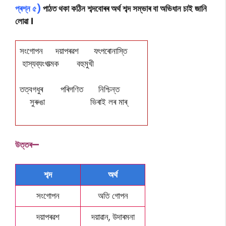
প্ৰশ্ন ৫)
পাঠত থকা কঠিন শব্দবোৰৰ অৰ্থ শব্দ সম্ভাৰ বা অভিধান চাই জানি
লোৱা ।
সংগোপন দয়াপৰৱশ যৎপৰোনাস্তি
হাস্যব্যংগাত্মক বহুমুখী
তত্বগধুৰ পৰিগণিত নিশ্চিন্ত
সুৰুঙা ভিৰাই লৰ মাৰ্
উত্তৰ—
শব্দ
অৰ্থ
সংগোপন
অতি গোপন
দয়াপৰৱশ
দয়াৱান, উদাৰমনা