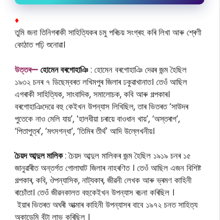
♦
তুমি জনা তিনিগৰাকী সাহিত্যিকৰ চমু পৰিচয় সংগ্ৰহ কৰি লিখা আৰু শ্ৰেণী
কোঠাত পঢ়ি শুনোৱা।
উত্তৰ—
হোমেন বৰগোহাঞি
: হোমেন বৰগোহাঞি দেৱৰ জন্ম হৈছিল
১৯৩২ চনৰ ৭ ডিছেম্বৰত লখিমপুৰ জিলাৰ ঢকুৱাখানাত। তেওঁ আছিল
এগৰাকী সাহিত্যিক, সাংবাদিক, সমালোচক, কবি আৰু গল্পকাৰ।
বৰগোহাঞিদেৱে বহু কেইখন উপন্যাস লিখিছিল, তাৰ ভিতৰত ‘সাউদৰ
পুতেকে নাও মেলি যায়’, ‘হালধীয়া চৰায়ে বাওধান খায়’, ‘অস্তৰাগ’,
‘পিতাপুত্ৰ’, ‘মৎসগন্ধা’, ‘তিমিৰ তীৰ্থ’ আদি উল্লেখনীয়।
চৈয়দ আব্দুল মালিক
: চৈয়দ আব্দুল মালিকৰ জন্ম হৈছিল ১৯১৯ চনৰ ১৫
জানুৱাৰীত অন্তৰ্গত গোলাঘাট জিলাৰ নাহৰণিত । তেওঁ আছিল এজন বিশিষ্ট
গল্পকাৰ, কবি, ঔপন্যাসিক, নাট্যকাৰ, জীৱনী লেখক আৰু ভ্ৰমণ কাহিনী
ৰাচোঁতা। তেওঁ জীৱনকালত বহুকেইখন উপন্যাস ৰচনা কৰিছিল ।
ইয়াৰ ভিতৰত অঘৰী আত্মাৰ কাহিনী উপন্যাসৰ বাবে ১৯৭২ চনত সাহিত্য
অকাডেমি বঁটা লাভ কৰিছিল ।