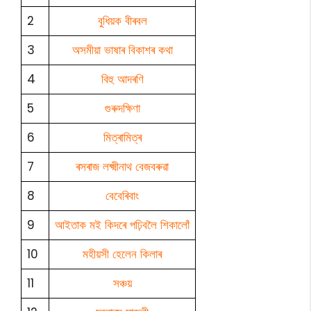
2
বুধিয়ক বীৰবল
3
অসমীয়া ভাষাৰ বিকাশৰ কথা
4
বিহু আদৰণি
5
গুৰুদক্ষিণা
6
মিত্ৰামিত্ৰ
7
ৰসৰাজ লক্ষ্মীনাথ বেজবৰুৱা
8
বেবেৰিবাং
9
আইতাক মই কিদৰে পঢ়িবলৈ শিকালোঁ
10
মহীয়সী হেলেন কিলাৰ
11
সঞ্চয়