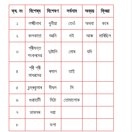
ক্ৰ. নং
বিশেষ্য
বিশেষণ
সৰ্বনাম
অব্যয়
ক্ৰিয়া
১
লক্ষ্মীনাথ
ধুনীয়া
তেওঁ
অথবা
কৰে
২
কলকাতা
শুৱনি
মই
আৰু
মাৰিছিল
শ্ৰীমন্ত
৩
দুষ্টালি
মোৰ
যদি
শংকৰদেৱ
শ্ৰী শ্ৰী
৪
ৰসাল
তাই
মাধৱদেৱ
৫
চন্দ্ৰকুমাৰ
দীঘল
সি
৬
গুৱাহাটী
মিঠা
তোমালোক
৭
ডাকঘৰ
দয়া
৮
ভগা