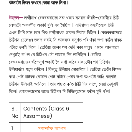
ঘটনাটো নিজৰ কথাৰে কোৱা আৰু লিখা ।
উত্তৰ—
লক্ষ্মীনাথ বেজবৰুৱাদেৱ সৰু থকাৰ সময়ত জীয়ৰী-বোৱাৰীয়ে চিঠি
লেখাটো অকৰণীয় অকাৰ্য বুলি ধৰা হৈছিল । এদিনাখন বৰবৌৱেকে চিঠি
এখন লিখি মনে মনে শিশু লক্ষ্মীনাথক ডাকত দিবলৈ দিছিল । বেজবৰুৱাদেৱে
চিঠিখন চেলেঙৰ তলত ভৰাই নি ডাকঘৰৰ সমুখত পৰি থকা ভগা কাঠৰ বাকচ
এটাত ভৰাই দিলে । তেতিয়া ওচৰৰ পৰা দেখি থকা মানুহ এজনে আনফালে
দেখুৱাই ক’লে যে চিঠিখন সৌ তাতহে দিব লাগিছিল । তেতিয়া
বেজবৰুৱাদেৱৰ ওঁঠ-মুখ শুকাই গৈ ভগা কাঠৰ বাকচটোৰ পৰা চিঠিখন
উলিয়াবলৈ যত্ন কৰিলে । কিন্তু উলিয়াব নোৱাৰিলে । তেতিয়া তেওঁৰ বিপদৰ
কথা পোষ্ট মাষ্টৰক কোৱাত পোষ্ট মাষ্টৰে পেৰাৰ ভগা অংশটো ভাঙি বহলাই
চিঠিখন উলিয়াই আনিলে । তাৰ পাছত ক’ত চিঠি দিব লাগে, সেয়া দেখুৱাই
দিলে। বেজবৰুৱাদেৱে তাতে চিঠিখন দি নিশ্চিন্তমনে ঘৰলৈ ঘুৰি গ’ল।
Sl.
Contents (Class 6
No
Assamese)
1
সবাতোকৈ আপোন