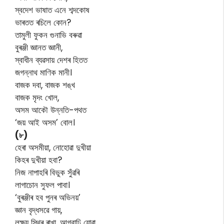
স্বদেশ ভাষাত এনে শব্দকোষ
ভাৰতত ৰচিলে কোন?
তামুলী ফুকন গুনাভি বৰুৱা
বুৰঞ্জী জ্ঞানত জ্ঞানী,
স্বাধীন ব্যৱসায় দেশৰ হিতত
জগন্নাথ মাণিক মানী।
বাজক দবা, বাজক শঙ্খ
বাজক মৃদং খোল,
অসম আকৌ উন্নতি-পথত
‘জয় আই অসম’ বোল।
(৮)
হেৰা অসমীয়া, নোহোৱা দুখীয়া
কিহৰ দুখীয়া হবা?
নিজ নাপাহৰি বিভুক সুঁৱৰি
লাগাচোন সুফল পাবা।
‘বুৰঞ্জীৰ হব পুনৰ অভিনয়’
জ্ঞান বৃদ্ধসৱে গায়,
লক্ষ্য স্থিৰ ৰাখা, আগবাঢ়ি যোৱা,