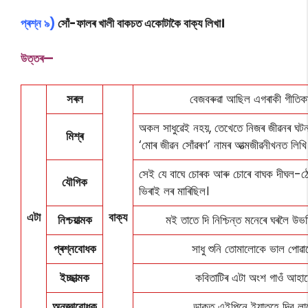
প্ৰশ্ন ৯)
সোঁ-ফালৰ খালী বাকচত একোটাকৈ বাক্য লিখা।
উত্তৰ—
সৰল
বেজবৰুৱা আছিল এগৰাকী গীতিকা
অকল সাধুৱেই নহয়, তেখেতে নিজৰ জীৱনৰ ঘট
মিশ্ৰ
‘মোৰ জীৱন সোঁৱৰণ’ নামৰ আত্মজীৱনীখনত লিখি
সেই যে বাঘে চোৰক আৰু চোৰে বাঘক দীঘল-ঠেঙ
যৌগিক
ভিৰাই লৰ মাৰিছিল।
এটা
বাক্য
নিশ্চয়াত্মক
মই তাতে দি নিশ্চিন্ত মনেৰে ঘৰলৈ উ
প্ৰশ্নবোধক
সাধু শুনি তোমালোকে ভাল পোৱা
ইচ্ছাত্মক
কবিতাটিৰ এটা অংশ গাওঁ আহা
অনুজ্ঞাবোধক
ডাকত এইপিনে ইয়াতহে দিব লা