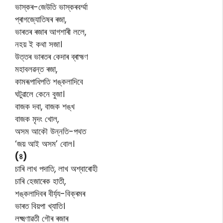
ভাস্কৰ-জেউতি ভাস্কৰবৰ্ম্মা
প্ৰাগজ্যোতিষৰ ৰজা,
ভাৰতৰ ৰজাৰ আগশাৰী ললে,
নহয় ই কথা সজা।
উত্তৰ ভাৰতৰ কেদাৰ ব্ৰাহ্মণ
মহাবলৱন্ত ৰজা,
কামৰূপাধিপতি শঙ্কলাদিবে
ঘটুৱালে কেনে বুজা।
বাজক দবা, বাজক শঙ্খ
বাজক মৃদং খোল,
অসম আকৌ উন্নতি-পথত
‘জয় আই অসম’ বোল।
(৪)
চাৰি লাখ পদাতি, লাখ অশ্বাৰোহী
চাৰি হেজাৰেক হাতী,
শঙ্কলাদিবৰ বীৰ্য্য-বিক্ৰমৰ
ভাৰত বিয়পা খ্যাতি।
লক্ষ্মণাৱতী গৌৰ ৰজাৰ