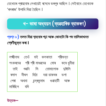
তেখেতৰ প্ৰায়বোৰ লেখায়েই ৰসেৰে ভৰপূৰ আছিল । সেইবাবে তেখেতক
‘ৰসৰাজ’ উপাধি দিয়া হৈছিল ।
খ- ভাষা অধ্যয়ন (ব্যৱহাৰিক ব্যাকৰণ)
প্ৰশ্ন ৮)
তলত দিয়া শব্দবোৰ পঢ়া আৰু কোনটো কি পদ তালিকাখনত
শ্ৰেণীভুক্ত কৰা ।
লক্ষ্মীনাথ তেওঁ মই কলকাতা শ্ৰীমন্ত
শংকৰদেৱ শ্ৰী শ্ৰী মাধৱদেৱ মোৰ কৰে ধুনীয়া
তাই শুৱনি সি তোমালোক দুষ্টালি
ৰসাল দীঘল মিঠা দয়া ডাকঘৰ ভগা
পেৰা অথবা চন্দ্ৰকুমাৰ গুৱাহাটী আৰু
মাৰিছিল যদি
উত্তৰ—