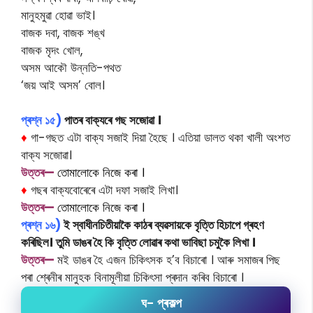
মানুহমুৱা হোৱা ভাই।
বাজক দবা, বাজক শঙ্খ
বাজক মৃদং খোল,
অসম আকৌ উন্নতি-পথত
‘জয় আই অসম’ বোল।
প্ৰশ্ন ১৫)
পাতৰ বাক্যৰে গছ সজোৱা ।
♦
গা-গছত এটা বাক্য সজাই দিয়া হৈছে । এতিয়া ডালত থকা খালী অংশত
বাক্য সজোৱা।
উত্তৰ—
তোমালোকে নিজে কৰা ।
♦
গছৰ বাক্যবোৰেৰে এটা দফা সজাই লিখা।
উত্তৰ—
তোমালোকে নিজে কৰা ।
প্ৰশ্ন ১৬)
ই স্বাধীনচিতীয়াকৈ কাঠৰ ব্যৱসায়কে বৃত্তি হিচাপে গ্ৰহণ
কৰিছিল। তুমি ডাঙৰ হৈ কি বৃত্তি লোৱাৰ কথা ভাবিছা চমুকৈ লিখা ।
উত্তৰ—
মই ডাঙৰ হৈ এজন চিকিৎসক হ’ব বিচাৰো । আৰু সমাজৰ পিছ
পৰা শ্ৰেনীৰ মানুহক বিনামূলীয়া চিকিৎসা প্ৰদান কৰিব বিচাৰো ।
ঘ- প্ৰকল্প