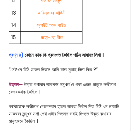
12
মনোৰম মাজুলী
13
আৱিস্কাৰৰ কাহিনী
14
স্কাউট আৰু গাইড
15
মহো-হো গীত
প্ৰশ্ন ৪)
কোনে কাক কি প্ৰসংগত কৈছিল পাঠৰ আধাৰত লিখা ।
“সেইখন চিঠি ডাকত দিবলৈ আনি তাত সুমাই দিলা কিয় ?”
উত্তৰ—
উক্ত কথাষাৰ ডাকঘৰৰ সমুখত ৰৈ থকা এজন মানুহে লক্ষ্মীনাথ
বেজবৰুৱাক কৈছিল ।
বৰবৌৱেকে লক্ষ্মীনাথ বেজবৰুৱাৰ হাতত ডাকত দিবলৈ দিয়া চিঠি খন নাজানি
ডাকঘৰৰ সন্মুখৰ ভগা পেৰা এটাৰ ভিতৰত ভৰাই দিওঁতে উক্ত কথাষাৰ
মানুহজনে কৈছিল ।