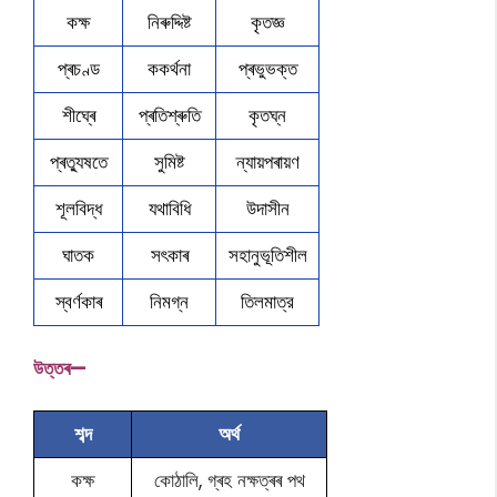
কক্ষ
নিৰুদ্দিষ্ট
কৃতজ্ঞ
প্ৰচণ্ড
ককৰ্থনা
প্ৰভুভক্ত
শীঘ্ৰে
প্ৰতিশ্ৰুতি
কৃতঘ্ন
প্ৰত্যুষতে
সুমিষ্ট
ন্যায়পৰায়ণ
শূলবিদ্ধ
যথাবিধি
উদাসীন
ঘাতক
সৎকাৰ
সহানুভূতিশীল
স্বৰ্ণকাৰ
নিমগ্ন
তিলমাত্র
উত্তৰ—
শব্দ
অৰ্থ
কক্ষ
কোঠালি, গ্ৰহ নক্ষত্ৰৰ পথ