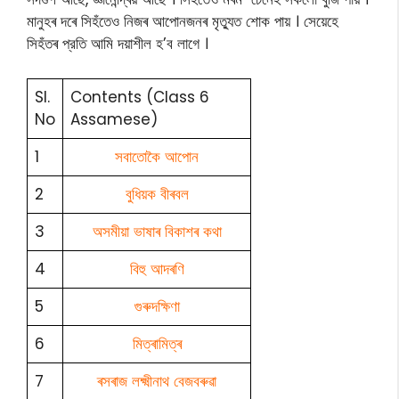
মানুহৰ দৰে সিহঁতেও নিজৰ আপোনজনৰ মৃত্যুত শোক পায় । সেয়েহে
সিহঁতৰ প্রতি আমি দয়াশীল হ’ব লাগে ।
Sl.
Contents (Class 6
No
Assamese)
1
সবাতোকৈ আপোন
2
বুধিয়ক বীৰবল
3
অসমীয়া ভাষাৰ বিকাশৰ কথা
4
বিহু আদৰণি
5
গুৰুদক্ষিণা
6
মিত্ৰামিত্ৰ
7
ৰসৰাজ লক্ষ্মীনাথ বেজবৰুৱা