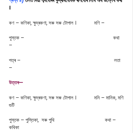
প্ৰশ্ন ৯)
তলত দিয়া শব্দবোৰৰ ক্ষুদ্ৰাৰ্থবোধক ৰূপবোৰ লিখি অৰ্থ উল্লেখ কৰা
।
কণ – কণিকা, ক্ষুদ্ৰকণা, সৰু সৰু টোপাল । মণি –
পুস্তক – কথা
–
পত্ৰ – লতা
–
উত্তৰ—
কণ – কণিকা, ক্ষুদ্ৰকণা, সৰু সৰু টোপাল । মনি – মানিক, মণি
গুটি
পুস্তক – পুস্তিকা, সৰু পুথি কথা –
কথিকা