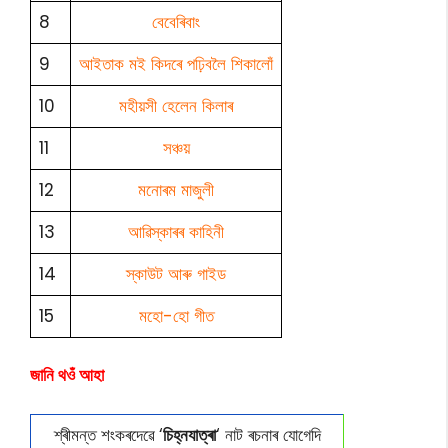
8
বেবেৰিবাং
9
আইতাক মই কিদৰে পঢ়িবলৈ শিকালোঁ
10
মহীয়সী হেলেন কিলাৰ
11
সঞ্চয়
12
মনোৰম মাজুলী
13
আৱিস্কাৰৰ কাহিনী
14
স্কাউট আৰু গাইড
15
মহো-হো গীত
জানি থওঁ আহা
শ্ৰীমন্ত শংকৰদেৱে ‘
চিহ্নযাত্ৰা
‘ নাট ৰচনাৰ যোগেদি