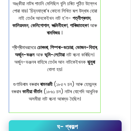
অঙ্কীয়া নাটৰ পাতনি মেলিছিল বুলি চৰিত পুঠিত উল্লেখ
পোৱা যায়। ‘চিহ্নযাত্ৰা’ৰ কোনো লিখিত ৰূপ উদ্ধাৰ হোৱা
নাই তেওঁৰ আনকেইখন নাট হ’ল-
পত্নীপ্ৰসাদ
,
কালিয়দমন
,
কেলিগোপাল
,
ৰুক্মিনীহৰণ
,
পাৰিজাতহৰণ
আৰু
ৰামবিজয়
।
শ্ৰীশ্ৰীমাধৱদেৱে
চোৰধৰা
,
পিম্পৰা-গুচোৱা
,
ভোজন-বিহাৰ
,
অৰ্জুন-ভঞ্জন
আৰু
ভূমি-লেটোৱা
নাট ৰচনা কৰিছিল।
অৰ্জুন-ভঞ্জনৰ বাহিৰে তেওঁৰ আন নাটকেইখনক
ঝুমুৰা
বোলা হয়।
গুণাভিৰাম বৰুৱাৰ
ৰামনৱমী
(১৮৫৭ চন) আৰু হেমচন্দ্ৰ
বৰুৱাৰ
কানীয়া কীৰ্তন
(১৮৬১ চন) নাটৰ যোগেদি আধুনিক
অসমীয়া নাট ৰচনা আৰম্ভ হৈছিল।
ঘ- প্ৰকল্প