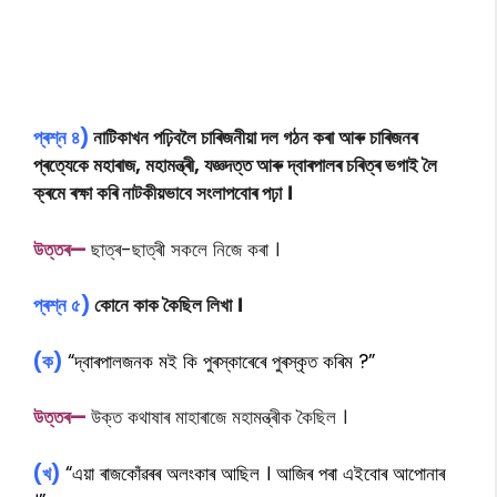
প্ৰশ্ন ৪)
নাটিকাখন পঢ়িবলৈ চাৰিজনীয়া দল গঠন কৰা আৰু চাৰিজনৰ
প্ৰত্যেকে মহাৰাজ, মহামন্ত্ৰী, যজ্ঞদত্ত আৰু দ্বাৰপালৰ চৰিত্ৰ ভগাই লৈ
ক্ৰমে ৰক্ষা কৰি নাটকীয়ভাবে সংলাপবোৰ পঢ়া ।
উত্তৰ—
ছাত্ৰ-ছাত্ৰী সকলে নিজে কৰা ।
প্ৰশ্ন ৫)
কোনে কাক কৈছিল লিখা ।
(ক)
“দ্বাৰপালজনক মই কি পুৰস্কাৰেৰে পুৰস্কৃত কৰিম ?”
উত্তৰ—
উক্ত কথাষাৰ মাহাৰাজে মহামন্ত্ৰীক কৈছিল ।
(খ)
“এয়া ৰাজকোঁৱৰৰ অলংকাৰ আছিল । আজিৰ পৰা এইবোৰ আপোনাৰ