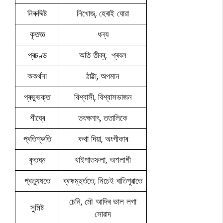
নিৰুদ্দিষ্ট
নিখোজ, হেৰাই যোৱা
কৃতজ্ঞ
ধন্য
প্ৰচণ্ড
অতি তীব্ৰ, প্ৰবল
ককৰ্থনা
ঠাট্টা, অপমান
প্ৰভুভক্ত
বিশ্বাসী, বিশ্বাসভাজন
শীঘ্ৰে
তৎক্ষনাৎ, ততালিকে
প্ৰতিশ্ৰুতি
কথা দিয়া, অংগীকাৰ
কৃতঘ্ন
খাইপাতফলা, অশলাগী
প্ৰত্যুষতে
ব্ৰহ্মমূহুৰ্ততে, নিচেই ৰাতিপুৱাতে
চেনি, মৌ আদিৰ ভাল লগা
সুমিষ্ট
সোৱাদ