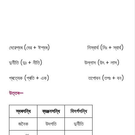
দেৱেশ্বৰ (দেৱ + ঈশ্বৰ)
নিস্বাৰ্থ (নিঃ + স্বাৰ্থ)
দুৰ্নীতি (দুঃ + নীতি)
উল্লাস (উ
ৎ
+ লাস)
প্ৰত্যেক (প্ৰতি + এক)
তপোবন (তপঃ + বন)
উত্তৰ—
স্বৰসন্ধি
ব্যঞ্জনসন্ধি
বিসৰ্গসন্ধি
জনৈক
উদগতি
দুৰ্নীতি