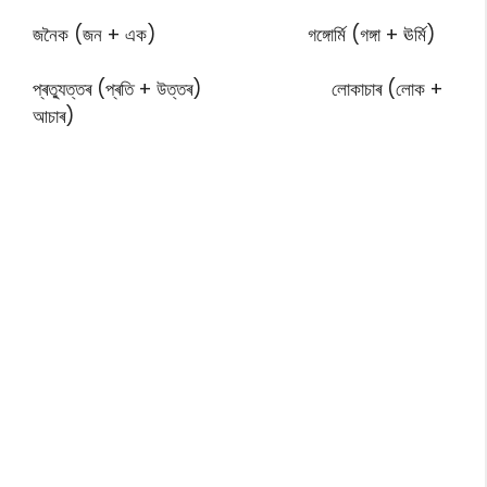
জনৈক (জন + এক)
গঙ্গোৰ্মি (গঙ্গা + ঊৰ্মি)
প্ৰত্যুত্তৰ (প্ৰতি + উত্তৰ) লোকা
চাৰ (লোক +
আচাৰ)