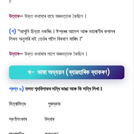
।”
উত্তৰ—
উক্ত কথাষাৰ বাঘে যজ্ঞদত্তক কৈছিল ।
(গ)
“আপুনি চিন্তা নকৰিব । ঈশ্বৰৰ আদেশ আৰু মহাৰাণীৰ কপালৰ
লিখন অনুসৰি মই তেওঁৰ গালৈ বিষবাণ মাৰিম ।”
উত্তৰ—
উক্ত কথাষাৰ সাপে যজ্ঞদত্তক কৈছিল ।
খ- ভাষা অধ্যয়ন (ব্যাৱহাৰিক ব্যাকৰণ)
প্ৰশ্ন ৬)
তলত শব্দবিলাকৰ সন্ধি ভাঙা আৰু কি সন্ধি লিখা ।
মিত্ৰামিত্ৰ পুৰস্কাৰ
স্বৰ্ণালংকাৰ উদ্ধাৰ