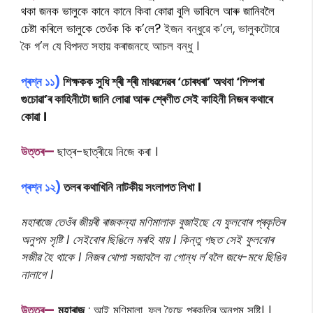
থকা জনক ভালুকে কানে কানে কিবা কোৱা বুলি ভাবিলে আৰু জানিবলৈ
চেষ্টা কৰিলে ভালুকে তেওঁক কি ক’লে?
ইজন বন্ধুৱে ক’লে, ভালুকটোৱে
কৈ গ’ল যে বিপদত সহায় কৰাজনহে আচল বন্ধু ।
প্ৰশ্ন ১১)
শিক্ষকক সুধি শ্ৰী শ্ৰী মাধৱদেৱৰ ‘চোৰধৰা’ অথবা ‘পিম্পৰা
গুচোৱা’ৰ কাহিনীটো জানি লোৱা আৰু শ্ৰেণীত সেই কাহিনী নিজৰ কথাৰে
কোৱা ।
উত্তৰ—
ছাত্ৰ-ছাত্ৰীয়ে নিজে কৰা ।
প্ৰশ্ন ১২)
তলৰ কথাখিনি নাটকীয় সংলাপত লিখা ।
মহাৰাজে তেওঁৰ জীয়ৰী ৰাজকন্যা মণিমালাক বুজাইছে যে ফুলবোৰ প্ৰকৃতিৰ
অনুপম সৃষ্টি । সেইবোৰ ছিঙিলে মৰহি যায় । কিন্তু গছত সেই ফুলবোৰ
সজীৱ হৈ থাকে । নিজৰ থোপা সজাবলৈ বা গোন্ধ ল’বলৈ জধে-মধে ছিঙিব
নালাগে ।
উত্তৰ—
মহাৰাজ
: আই মণিমালা, ফুল হৈছে প্ৰকৃতিৰ অনুপম সৃষ্টি। ।