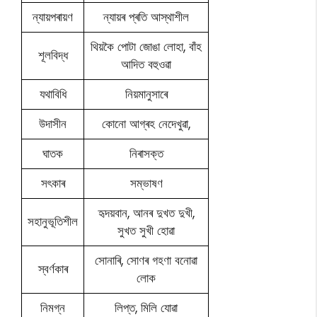
ন্যায়পৰায়ণ
ন্যায়ৰ প্ৰতি আস্থাশীল
থিয়কৈ পোটা জোঙা লোহা, বাঁহ
শূলবিদ্ধ
আদিত বহুওৱা
যথাবিধি
নিয়মানুসাৰে
উদাসীন
কোনো আগ্ৰহ নেদেখুৱা,
ঘাতক
নিৰাসক্ত
সৎকাৰ
সম্ভাষণ
হৃদয়বান, আনৰ দুখত দুখী,
সহানুভূতিশীল
সুখত সুখী হোৱা
সোনাৰি, সোণৰ গহণা বনোৱা
স্বৰ্ণকাৰ
লোক
নিমগ্ন
লিপ্ত, মিলি যোৱা