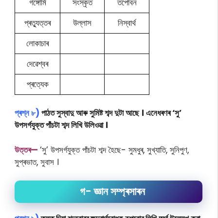
গঙ্গোৰ্মি
সংস্কৃত
তপোবন
প্ৰত্যুত্তৰ
উল্লাস
নিস্বাৰ্থ
লোকা
চাৰ
দেৱেশ্বৰ
প্ৰত্যেক
প্ৰশ্ন ৮)
পাঠত সুস্বাদু আৰু সুমিষ্ট শব্দ দুটা আছে । এনেধৰণৰ ‘সু’
উপসৰ্গযুক্ত পাঁচটা শব্দ লিখি উলিওৱা ।
উত্তৰ—
‘সু’ উপসৰ্গযুক্ত পাঁচটা শব্দ হৈছে- সুমধুৰ, সুখ্যাতি, সুনিপুণ,
সুপ্ৰভাত, সুবাস ।
গ- জ্ঞান সম্প্ৰসাৰন