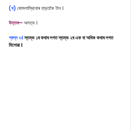
(খ)
কোমলাস্থিবোৰ হাড়তকৈ টান
ǀ
উত্তৰ—
অসত্য ।
প্ৰশ্ন
৩
।
স্তম্ভ ১ৰ কথাৰ লগত স্তম্ভ ২ৰ এক বা অধিক কথাৰ লগত
মিলোৱা
।