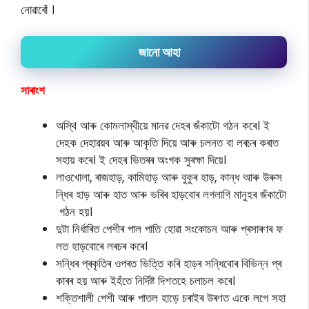
নোৱাৰোঁ ।
জানো আহা
সাৰাংশ
অস্থি আৰু কোমলাস্থীয়ে মানৱ দেহৰ জঁকাটো গঠন কৰে। ই
দেহক দেহাৱয়ব আৰু আকৃতি দিয়ে আৰু চলনত বা লৰচৰ কৰাত
সহায় কৰে। ই দেহৰ ভিতৰৰ অংগক সুৰক্ষা দিয়ে।
লাওখোলা, ৰাজহাড়, কামিহাড় আৰু বুকুৰ হাড়, কান্ধ আৰু উৰুস
ন্ধিৰ হাড় আৰু হাত আৰু ভৰিৰ হাড়বোৰ লগলাগি মানুহৰ জঁকাটো
গঠন হয়।
দুটা নিৰ্ধাৰিত পেশীৰ পাল পাতি হোৱা সংকোচন আৰু প্ৰসাৰণৰ ফ
লত হাড়বোৰে লৰচৰ কৰে।
সন্ধিৰ প্ৰকৃতিৰ ওপৰত ভিত্তি কৰি হাড়ৰ সন্ধিবোৰ বিভিন্ন প্ৰ
কাৰৰ হয় আৰু ইহঁতে নিৰ্দিষ্ট দিশতহে চলাচল কৰে।
শক্তিশালী পেশী আৰু পাতল হাড়ে চৰাইৰ উৰণত একে লগে সহা