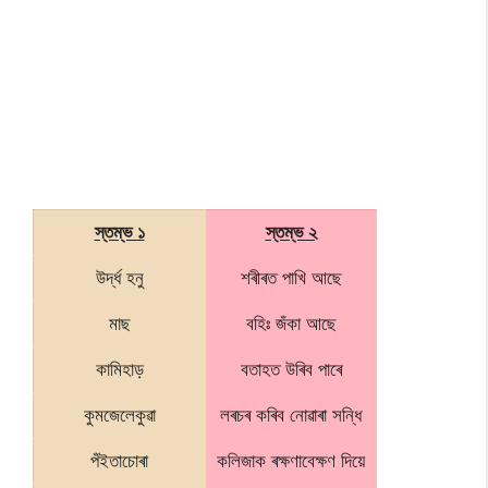
স্তম্ভ ১
স্তম্ভ ২
উৰ্দ্ধ হনু
শৰীৰত পাখি আছে
মাছ
বহিঃ জঁকা আছে
কামিহাড়
বতাহত উৰিব পাৰে
কুমজেলেকুৱা
লৰচৰ কৰিব নোৱাৰা সন্ধি
পঁইতাচোৰা
কলিজাক ৰক্ষণাবেক্ষণ দিয়ে