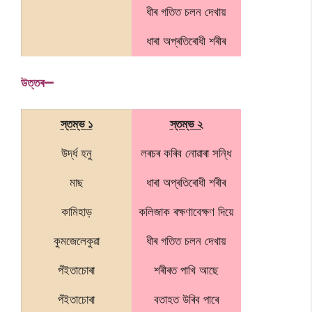
ধীৰ গতিত চলন দেখায়
ধাৰা অপ্ৰতিৰোধী শৰীৰ
উত্তৰ—
স্তম্ভ ১
স্তম্ভ ২
উৰ্দ্ধ হনু
লৰচৰ কৰিব নোৱাৰা সন্ধি
মাছ
ধাৰা অপ্ৰতিৰোধী শৰীৰ
কামিহাড়
কলিজাক ৰক্ষণাবেক্ষণ দিয়ে
কুমজেলেকুৱা
ধীৰ গতিত চলন দেখায়
পঁইতাচোৰা
শৰীৰত পাখি আছে
পঁইতাচোৰা
বতাহত উৰিব পাৰে