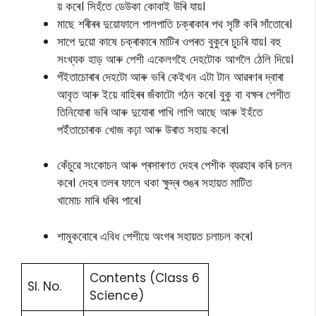
য় কৰে। সিহঁতে ডেউকা কোবাই উৰি যায়।
মাছে শৰীৰৰ দুয়োফালে পালপাতি চক্ৰাকাৰ পথ সৃষ্টি কৰি সাঁতোৰে।
সাপে দুয়ো কাষে চক্ৰাকাৰে মাটিৰ ওপৰত বুকুৰে চুচৰি যায়। বহু
সংখ্যক হাড় আৰু পেশী একেলগহৈ দেহটোক আগলৈ ঠেলি দিয়ে।
পঁইতাচোৰাৰ দেহটো আৰু ভৰি কেইখন এটা টান আৱৰণৰ দ্বাৰা
আবৃত আৰু ইয়ে বাহিৰৰ জঁকাটো গঠন কৰে। বুকু বা বক্ষৰ পেশীত
তিনিযোৰা ভৰি আৰু দুযোৰা পাখি লাগি আছে আৰু ইহঁতে
পইঁতাচোৰাক খোজ কঢ়া আৰু উৰাত সহায় কৰে।
কেঁচুৱে সংকোচন আৰু প্ৰসাৰণত দেহৰ পেশীক ব্যৱহাৰ কৰি চলন
কৰে। দেহৰ তলৰ ফালে থকা ক্ষুদ্ৰ শুঙৰ সহায়ত মাটিত
খামোচ মাৰি ধৰিব পাৰে।
শামুকবোৰে এবিধ পেশীয়ে অংগৰ সহায়ত চলাচল কৰে।
Contents (Class 6
Sl. No.
Science)