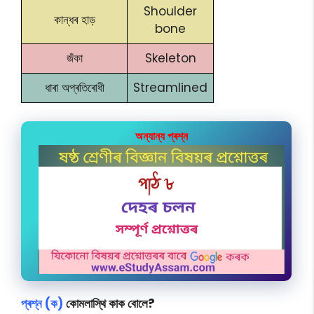
Shoulder
কান্ধৰ হাড়
bone
জঁকা
Skeleton
ধাৰা অপ্ৰতিৰোধী
Streamlined
অন্যান্য প্ৰশ্ন
প্ৰশ্ন (ক)
কোমলাস্থি কাক বোলে?