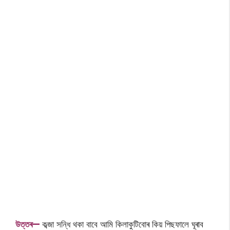
উত্তৰ—
কব্জা সন্ধি থকা বাবে আমি কিলাকুটিবোৰ কিয় পিছফালে ঘূৰাব