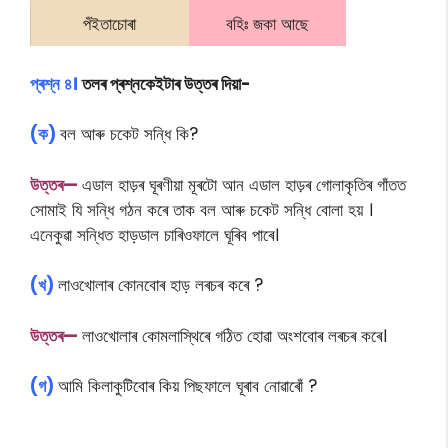
পঁইতাচোৰা
বহিঃ জকা আছে
প্ৰশ্ন ৪।
তলৰ প্ৰশ্নকেইটাৰ উত্তৰ দিয়া-
(ক)
বল আৰু চকেট সন্ধি কি?
উত্তৰ—
এডাল হাড়ৰ ঘূৰণীয়া মূৰটো আন এডাল হাড়ৰ গোলাকৃতিৰ গাঁতত
সোমাই যি সন্ধি গঠন কৰে তাক বল আৰু চকেট সন্ধি বোলা হয় ।
এনেকুৱা সন্ধিত হাড়ডাল চাৰিওফালে ঘূৰিব পাৰে।
(খ)
লাওখোলাৰ কোনবোৰ হাড় লৰচৰ কৰে ?
উত্তৰ—
লাওখোলাৰ কোমলাস্থিৰে গঠিত হোৱা অংশবোৰ লৰচৰ কৰে।
(গ)
আমি কিলাকুটিবোৰ কিয় পিছফালে ঘূৰাব নোৱাৰোঁ ?