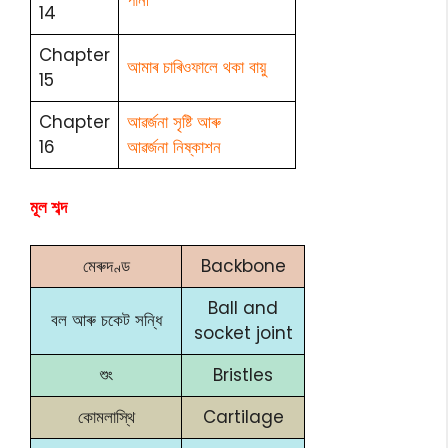
পানী
14
Chapter
আমাৰ চাৰিওফালে থকা বায়ু
15
Chapter
আৱৰ্জনা সৃষ্টি আৰু
16
আৱৰ্জনা নিষ্কাশন
মূল শব্দ
মেৰুদণ্ড
Backbone
Ball and
বল আৰু চকেট সন্ধি
socket joint
শুং
Bristles
কোমলাস্থি
Cartilage