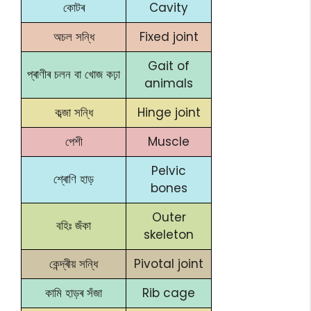
কোটৰ
Cavity
অচল সন্ধি
Fixed joint
Gait of
প্ৰাণীৰ চলন বা খোজ কঢ়া
animals
কব্জা সন্ধি
Hinge joint
পেশী
Muscle
Pelvic
শ্ৰোণি হাড়
bones
Outer
বহিঃ জঁকা
skeleton
কেন্দ্ৰীয় সন্ধি
Pivotal joint
কামি হাড়ৰ সঁজা
Rib cage