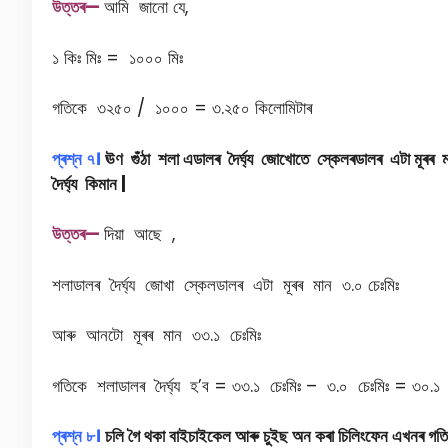
উত্তৰ—
আমি জানো যে,
১ কিঃ মিঃ = ১০০০ মিঃ
গতিকে ৩২৫০ / ১০০০ = ৩.২৫০ কিলোমিটাৰ
প্ৰশ্ন ৭।
ঊণ গুঁঠা শলা এডালৰ দৈৰ্ঘ্য জোখোতে স্কেলৰডালৰ এটা
মূৰৰ 
দৈৰ্ঘ্য কিমান |
উত্তৰ—
দিয়া আছে ,
শলাডালৰ দৈৰ্ঘ্য জোখা স্কেলডালৰ এটা মূৰৰ মান ৩.০ চেঃমিঃ
আৰু আনটো মূৰৰ মান ৩৩.১ চেঃমিঃ
গতিকে শলাডালৰ দৈৰ্ঘ্য হ’ব = ৩৩.১ চেঃমিঃ – ৩.০ চেঃমিঃ = ৩০.১ 
প্ৰশ্ন
৮
।
চলি গৈ থকা বাইচাইকেল আৰু চুইছ অন কৰা চিলিংফেন এখনৰ গতিৰ স