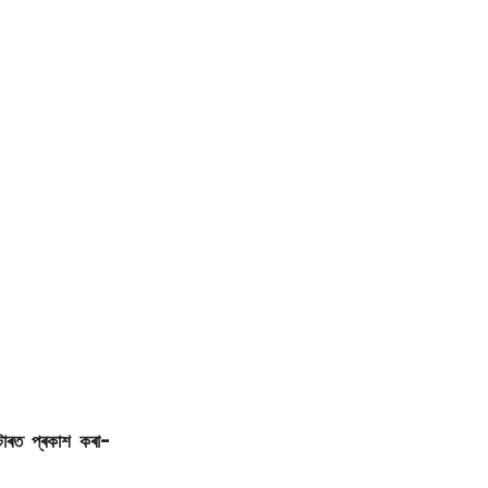
টাৰত প্ৰকাশ কৰা-