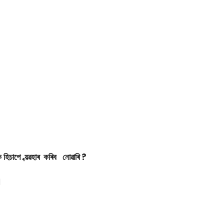
হিচাপে ব্য়ৱহাৰ কৰিব নোৱাৰি ?
।