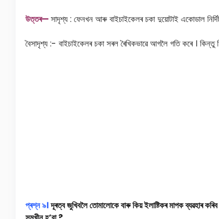
উত্তৰ—
সাদৃশ্য : ফেনখন আৰু বাইচাইকেলৰ চকা দুয়োটাই একোডাল নিৰ্দিষ
বৈসাদৃশ্য :- বাইচাইকেলৰ চকা সৰল ৰৈখিকভাৱে আগলৈ গতি কৰে । কিন্তু 
প্ৰশ্ন
৯
।
দূৰত্ব জুখিবলৈ তোমালোকে বাৰু কিয় ইলাষ্টিকৰ মাপক ব্যৱহাৰ কৰিব 
সন্মুখীন হ’বা ?