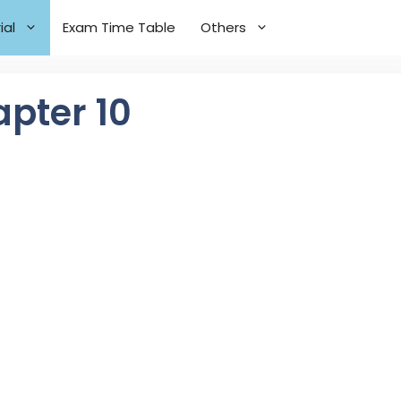
ial
Exam Time Table
Others
apter 10