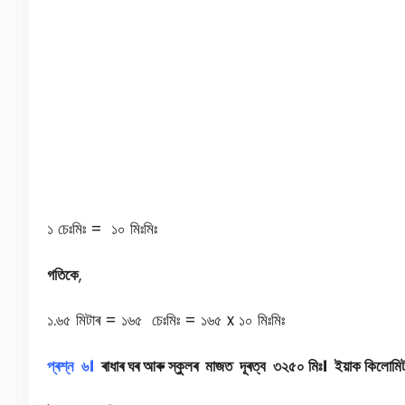
১ চেঃমিঃ = ১০ মিঃমিঃ
গতিকে
,
১.৬৫ মিটাৰ = ১৬৫ চেঃমিঃ = ১৬৫ x ১০ মিঃমিঃ
প্ৰশ্ন ৬।
ৰাধাৰ ঘৰ আৰু স্কুলৰ মাজত দূৰত্ব ৩২৫০ মিঃ। ইয়াক
কিলোমি