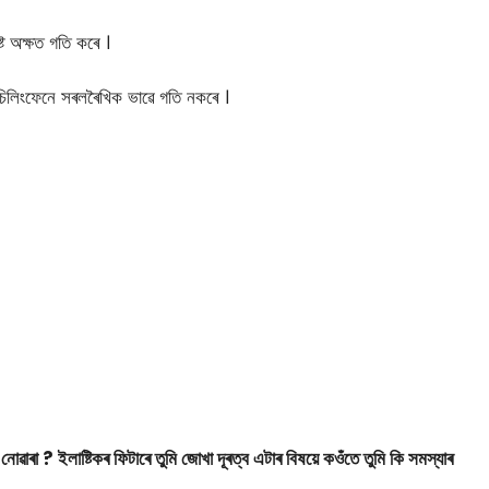
্ট অক্ষত গতি কৰে ।
চিলিংফেনে সৰলৰৈখিক ভাৱে গতি নকৰে ।
নোৱাৰা ? ইলাষ্টিকৰ ফিটাৰে তুমি জোখা দূৰত্ব এটাৰ বিষয়ে কওঁতে তুমি কি সমস্যাৰ