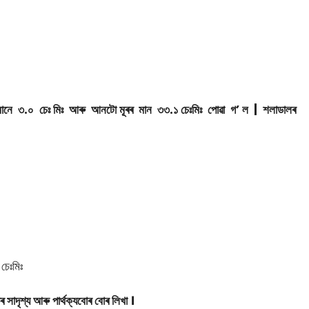
মানে ৩.০ চেঃ মিঃ আৰু আনটো মূৰৰ মান ৩৩.১ চেঃমিঃ পোৱা গ’ ল | শলাডালৰ
চেঃমিঃ
াদৃশ্য আৰু পাৰ্থক্যবোৰ বোৰ লিখা ।