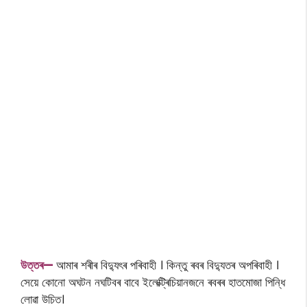
উত্তৰ—
আমাৰ শৰীৰ বিদ্যুৎৰ পৰিবাহী । কিন্তু ৰবৰ বিদ্যুতৰ অপৰিবাহী ।
সেয়ে কোনো অঘটন নঘটিবৰ বাবে ইলেক্ট্ৰিচিয়ানজনে ৰবৰৰ হাতমোজা পিন্ধি
লোৱা উচিত।