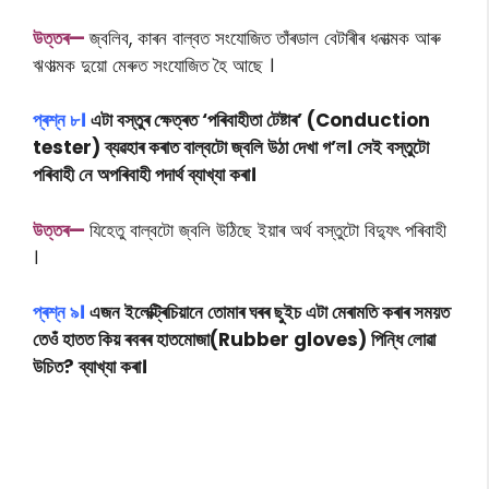
উত্তৰ—
জ্বলিব, কাৰন বাল্বত সংযোজিত তাঁৰডাল বেটাৰীৰ ধনাত্মক আৰু
ঋণাত্মক দুয়ো মেৰুত সংযোজিত হৈ আছে ।
প্ৰশ্ন
৮।
এটা বস্তুৰ ক্ষেত্ৰত ‘পৰিবাহীতা টেষ্টাৰ’ (Conduction
tester) ব্যৱহাৰ কৰাত বাল্বটো জ্বলি উঠা দেখা গ’ল। সেই বস্তুটো
পৰিবাহী নে অপৰিবাহী পদাৰ্থ ব্যাখ্যা কৰা।
উত্তৰ—
যিহেতু বাল্বটো জ্বলি উঠিছে ইয়াৰ অৰ্থ বস্তুটো বিদ্যুৎ পৰিবাহী
।
প্ৰশ্ন
৯।
এজন ইলেক্ট্ৰিচিয়ানে তোমাৰ ঘৰৰ ছুইচ এটা মেৰামতি কৰাৰ সময়ত
তেওঁ হাতত কিয় ৰবৰৰ হাতমোজা(Rubber gloves) পিন্ধি লোৱা
উচিত? ব্যাখ্যা কৰা।