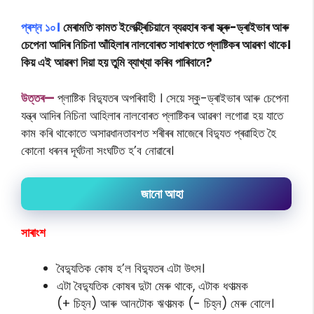
প্ৰশ্ন
১০।
মেৰামতি কামত ইলেক্ট্ৰিচিয়ানে ব্যৱহাৰ কৰা স্ক্ৰু-ড্ৰাইভাৰ আৰু
চেপেনা আদিৰ নিচিনা আঁহিলাৰ নালবোৰত সাধাৰণতে প্লাষ্টিকৰ আৱৰণ থাকে।
কিয় এই আৱৰণ দিয়া হয় তুমি ব্যাখ্যা কৰিব পাৰিবানে?
উত্তৰ—
প্লাষ্টিক বিদ্যুতৰ অপৰিবাহী । সেয়ে স্কু-ড্ৰাইভাৰ আৰু চেপেনা
যন্ত্ৰ আদিৰ নিচিনা আহিলাৰ নালবোৰত প্লাষ্টিকৰ আৱৰণ লগোৱা হয় যাতে
কাম কৰি থাকোতে অসাৱধানতাবশত শৰীৰৰ মাজেৰে বিদ্যুত প্ৰৱাহিত হৈ
কোনো ধৰনৰ দূৰ্ঘটনা সংঘটিত হ’ব নোৱাৰে।
জানো আহা
সাৰাংশ
বৈদ্যুতিক কোষ হ’ল বিদ্যুতৰ এটা উৎস।
এটা বৈদ্যুতিক কোষৰ দুটা মেৰু থাকে, এটাক ধণাত্মক
(+ চিহ্ন) আৰু আনটোক ঋণাত্মক (- চিহ্ন) মেৰু বোলে।