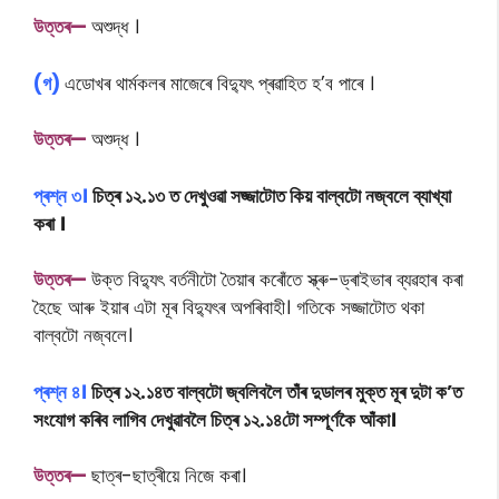
উত্তৰ—
অশুদ্ধ ।
(গ)
এডোখৰ থাৰ্মকলৰ মাজেৰে বিদ্যুৎ প্ৰৱাহিত হ’ব পাৰে ।
উত্তৰ—
অশুদ্ধ ।
প্ৰশ্ন
৩।
চিত্ৰ ১২.১৩ ত দেখুওৱা সজ্জাটোত কিয় বাল্বটো নজ্বলে ব্যাখ্যা
কৰা ।
উত্তৰ—
উক্ত বিদ্যুৎ বৰ্তনীটো তৈয়াৰ কৰোঁতে স্ক্ৰু-ড্ৰাইভাৰ ব্যৱহাৰ কৰা
হৈছে আৰু ইয়াৰ এটা মূৰ বিদ্যুৎৰ অপৰিবাহী। গতিকে সজ্জাটোত থকা
বাল্বটো নজ্বলে।
প্ৰশ্ন ৪।
চিত্ৰ ১২.১৪ত বাল্বটো জ্বলিবলৈ তাঁৰ দুডালৰ মুক্ত মূৰ দুটা ক’ত
সংযোগ কৰিব লাগিব দেখুৱাবলৈ চিত্ৰ ১২.১৪টো সম্পূৰ্ণকৈ আঁকা।
উত্তৰ—
ছাত্ৰ-ছাত্ৰীয়ে নিজে কৰা।