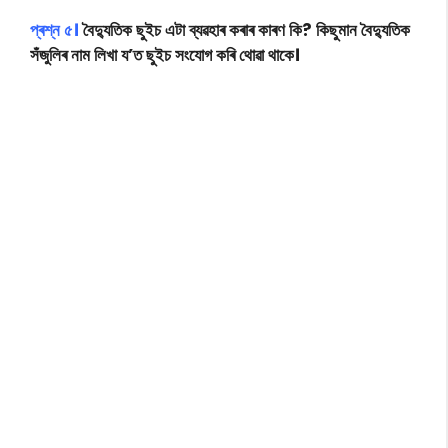
প্ৰশ্ন
৫।
বৈদ্যুতিক ছুইচ এটা ব্যৱহাৰ কৰাৰ কাৰণ কি? কিছুমান বৈদ্যুতিক
সঁজুলিৰ নাম লিখা য’ত ছুইচ সংযোগ কৰি থোৱা থাকে।