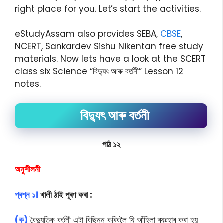
right place for you. Let’s start the activities.
eStudyAssam also provides SEBA,
CBSE
,
NCERT, Sankardev Sishu Nikentan free study
materials. Now lets have a look at the SCERT
class six Science “বিদ্যুৎ আৰু বৰ্তনী” Lesson 12
notes.
বিদ্যুৎ আৰু বৰ্তনী
পাঠ ১২
অনুশীলনী
প্ৰশ্ন ১।
খালী ঠাই পূৰণ কৰা :
(ক)
বৈদ্যুতিক বৰ্তনী এটা বিছিন্ন কৰিবলৈ যি আঁহিলা ব্যৱহাৰ কৰা হয়