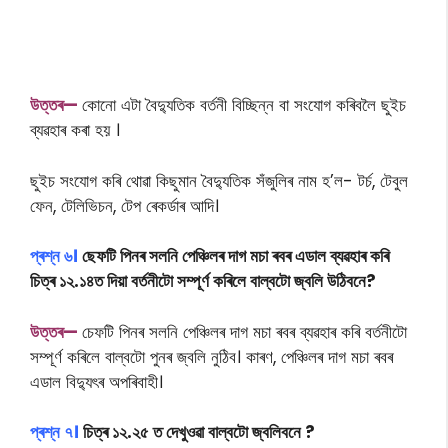
উত্তৰ—
কোনো এটা বৈদ্যুতিক বৰ্তনী বিচ্ছিন্ন বা সংযোগ কৰিবলৈ ছুইচ
ব্যৱহাৰ কৰা হয় ।
ছুইচ সংযোগ কৰি থোৱা কিছুমান বৈদ্যুতিক সঁজুলিৰ নাম হ’ল- টৰ্চ, টেবুল
ফেন, টেলিভিচন, টেপ ৰেকৰ্ডাৰ আদি।
প্ৰশ্ন
৬।
ছেফটি পিনৰ সলনি পেঞ্চিলৰ দাগ মচা ৰবৰ এডাল ব্যৱহাৰ কৰি
চিত্ৰ ১২.১৪ত
দিয়া
বৰ্তনীটো সম্পূৰ্ণ কৰিলে বাল্বটো জ্বলি উঠিবনে?
উত্তৰ—
চেফটি পিনৰ সলনি পেঞ্চিলৰ দাগ মচা ৰবৰ ব্যৱহাৰ কৰি বৰ্তনীটো
সম্পূৰ্ণ কৰিলে বাল্বটো পুনৰ জ্বলি নুঠিব। কাৰণ, পেঞ্চিলৰ দাগ মচা ৰবৰ
এডাল বিদ্যুৎৰ অপৰিবাহী।
প্ৰশ্ন
৭।
চিত্ৰ ১২.২৫ ত দেখুওৱা বাল্বটো জ্বলিবনে ?