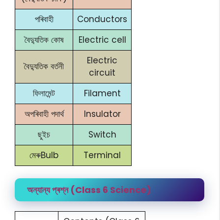
পৰিবাহী
Conductors
বৈদ্যুতিক কোষ
Electric cell
Electric
বৈদ্যুতিক বৰ্তনী
circuit
ফিলামেন্ট
Filament
অপৰিবাহী পদাৰ্থ
Insulator
ছুইচ
Switch
মেৰুBulb
Terminal
অন্যান্য প্ৰশ্ন (Class 6 Science)