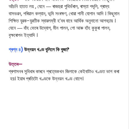
আঁচনি হাতত লয় , যেনে ― ৰাজহুৱা পুথিভঁৰাল, ৰাস্তা পদূলি, গ্ৰাম্য
বাসভৱন, পৰিয়াল কল্যান, ভূমি সংৰক্ষণ, খোৱা পানী যোগান আদি । কিছুমান
শিক্ষিত যুৱক-যুৱতীক স্বাৱলম্বী হ’বৰ বাবে আৰ্থিক অনুদানো আগবঢ়ায় ।
যেনে ― বাঁহ বেতৰ উদ্যোগ, মীন পালন, গো আৰু হাঁহ কুকুৰা পালন,
বৃক্ষৰোপন ইত্যাদি ।
প্ৰশ্ন ৪)
উন্নয়ন খণ্ড বুলিলে কি বুজা?
উত্তৰ—
প্ৰশাসনৰ সুবিধাৰ কাৰনে প্ৰত্যেকখন জিলাকে কেইবাটাও খণ্ডত ভাগ কৰা
হয়। ইয়াৰ প্ৰতিটো খণ্ডকে উন্নয়ন খণ্ড বোলে।