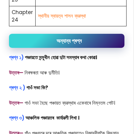
Chapter
স্থানীয় স্বায়ত্ব শাসন ব্যৱস্থা
24
অন্যান্য প্ৰশ্ন
প্ৰশ্ন
১)
পঞ্চায়তে সন্মুখীন হোৱা দুটা সমস্যাৰ কথা কোৱা।
উত্তৰ—
নিৰক্ষৰতা আৰু দুৰ্নীতি।
প্ৰশ্ন
২ )
গাওঁ সভা কি?
উত্তৰ—
গাওঁ সভা হৈছে পঞ্চায়ত ব্যৱস্থাৰ একেবাৰে নিম্নতম গোট।
প্ৰশ্ন
৩)
আঞ্চলিক পঞ্চায়তৰ কাৰ্যাৱলী লিখা ।
উত্তৰ—
গাঁও পঞ্চয়তৰ দৰে আঞ্চলিক পঞ্চায়তেও নিজাববীয়াকৈ কিছুমান