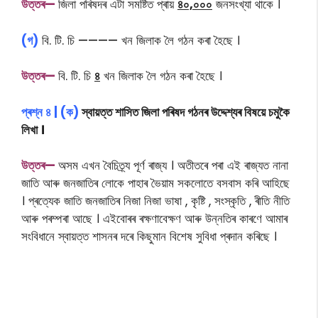
উত্তৰ—
জিলা পৰিষদৰ এটা সমষ্টিত প্ৰায়
৪০,০০০
জনসংখ্যা থাকে ।
(গ)
বি. টি. চি
————
খন জিলাক লৈ গঠন কৰা হৈছে ।
উত্তৰ—
বি. টি. চি
৪
খন জিলাক লৈ গঠন কৰা হৈছে ।
প্ৰশ্ন
৪
|
(ক)
স্বায়ত্ত শাসিত জিলা পৰিষদ গঠনৰ উদ্দেশ্যৰ বিষয়ে চমুকৈ
লিখা ।
উত্তৰ—
অসম এখন বৈচিত্ৰ্য পূৰ্ণ ৰাজ্য । অতীতৰে পৰা এই ৰাজ্যত নানা
জাতি আৰু জনজাতিৰ লোকে পাহাৰ ভৈয়াম সকলোতে বসবাস কৰি আহিছে
। প্ৰত্যেক জাতি জনজাতিৰ নিজা নিজা ভাষা , কৃষ্টি , সংস্কৃতি , ৰীতি নীতি
আৰু পৰম্পৰা আছে । এইবোৰৰ ৰক্ষণাবেক্ষণ আৰু উন্নতিৰ কাৰণে আমাৰ
সংবিধানে স্বায়ত্ত শাসনৰ দৰে কিছুমান বিশেষ সুবিধা প্ৰদান কৰিছে ।