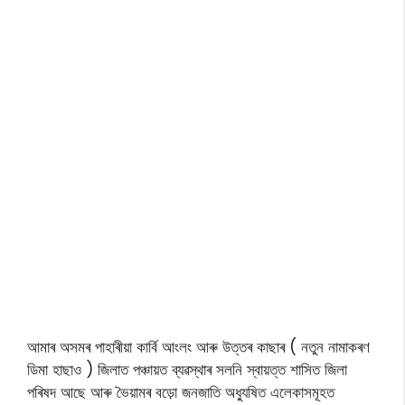
আমাৰ অসমৰ পাহাৰীয়া কাৰ্বি আংলং আৰু উত্তৰ কাছাৰ ( নতুন নামাকৰণ
ডিমা হাছাও ) জিলাত পঞ্চায়ত ব্যৱস্থাৰ সলনি স্বায়ত্ত শাসিত জিলা
পৰিষদ আছে আৰু ভৈয়ামৰ বড়ো জনজাতি অধ্যুষিত এলেকাসমূহত