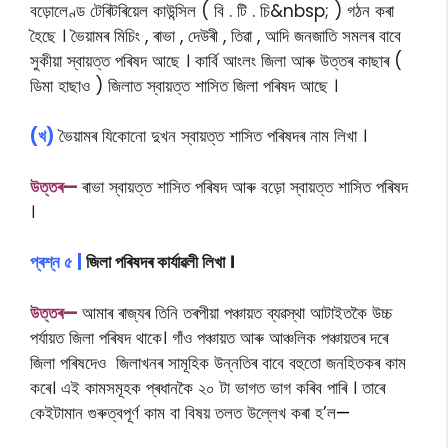
বড়োলেণ্ড টেৰিটৰিয়েল কাউন্সিল ( বি . টি . চি&nbsp; ) গঠন কৰা
হৈছে । ভৈয়ামৰ মিচিং , ৰাভা , দেউৰী , তিৱা , আদি জনজাতি সমলৰ বাবে
সুকীয়া স্বায়ত্ত পৰিষদ আছে । কাৰ্বি আংলং জিলা আৰু উত্তৰ কাছাৰ (
ডিমা হাছাও ) জিলাত স্বায়ত্ত শাসিত জিলা পৰিষদ আছে ।
(খ)
ভৈয়ামৰ যিকোনো দুখন স্বায়ত্ত শাসিত পৰিষদৰ নাম লিখা ।
উত্তৰ—
ৰাভা স্বায়ত্ত শাসিত পৰিষদ আৰু বড়ো স্বায়ত্ত শাসিত পৰিষদ
।
প্ৰশ্ন
৫ |
জিলা পৰিষদৰ কাৰ্যাৱলী লিখা ।
উত্তৰ—
আমাৰ ৰাজ্যৰ তিনি তৰপীয়া পঞ্চায়ত ব্যৱস্থা আটাইতকৈ উচ্চ
পৰ্যায়ত জিলা পৰিষদ থাকে। গাঁও পঞ্চায়ত আৰু আঞ্চলিক পঞ্চায়তৰ দৰে
জিলা পৰিষদেও জিলাখনৰ সামূহিক উন্নতিৰ বাবে বহুতো জনহিতকৰ কাম
কৰে। এই কামসমূহক প্ৰধানকৈ ২০ টা ভাগত ভাগ কৰিব পাৰি । তাৰে
কেইটামান গুৰুত্বপূৰ্ণ কাম বা বিষয় তলত উল্লেখ কৰা হ’ল
—