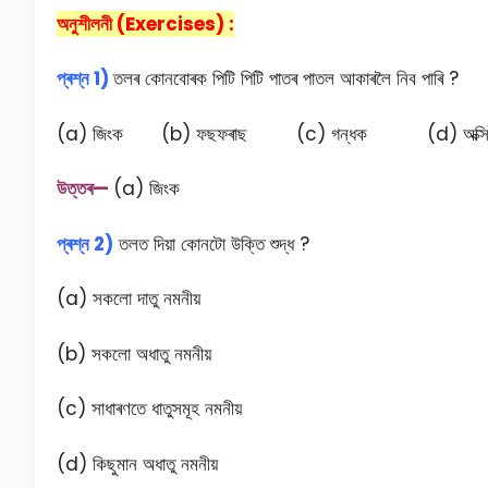
অনুশীলনী (Exercises) :
প্ৰশ্ন 1)
তলৰ কোনবোৰক পিটি পিটি পাতৰ পাতল আকাৰলৈ নিব পাৰি ?
(a) জিংক (b) ফছফৰাছ (c) গন্ধক (d) অক্সি
উত্তৰ—
(a) জিংক
প্ৰশ্ন 2)
তলত দিয়া কোনটো উক্তি শুদ্ধ ?
(a) সকলো দাতু নমনীয়
(b) সকলো অধাতু নমনীয়
(c) সাধাৰণতে ধাতুসমূহ নমনীয়
(d) কিছুমান অধাতু নমনীয়