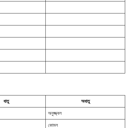
ধাতু
অধাতু
অনুজ্জ্বল
কোমল