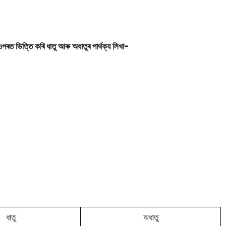
পৰত ভিত্তি কৰি ধাতু আৰু অধাতুৰ পাৰ্থক্য লিখা-
ধাতু
অধাতু