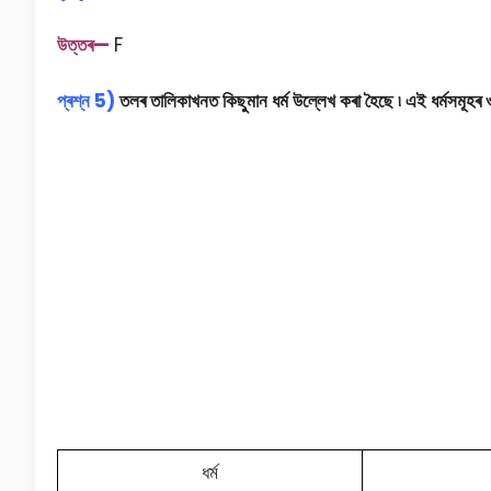
উত্তৰ—
F
প্ৰশ্ন 5)
তলৰ তালিকাখনত কিছুমান ধৰ্ম উল্লেখ কৰা হৈছে ৷ এই ধৰ্মসমূহৰ ও
ধৰ্ম