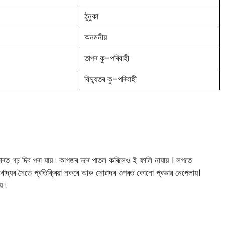
ঠুনুকা
অনমনীয়
তাপৰ কু-পৰিবাহী
বিদ্যুতৰ কু-পৰিবাহী
ৰত গঢ় দিব পৰা যায় ৷ কাগজৰ দৰে পাতল কৰিলেও ই ফালি নাযায় । লগতে
খাদ্যৰ সৈতে প্ৰতিক্ৰিয়া নকৰে আৰু সোৱাদৰ ওপৰত কোনো প্ৰভাৱ নেপেলায়।
য় ৷