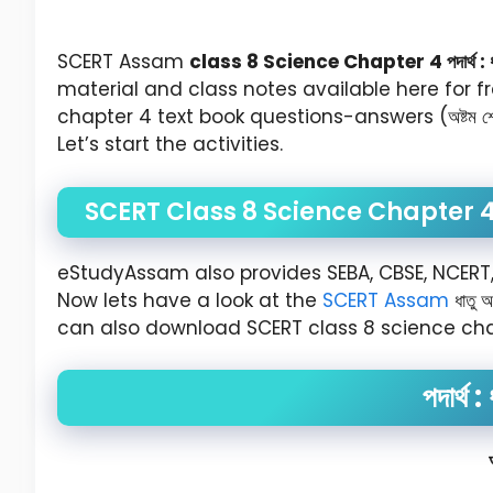
SCERT Assam
class 8 Science Chapter 4 পদাৰ্থ : ধাত
material and class notes available here for fre
chapter 4 text book questions-answers (অষ্টম শ্ৰেণী বি
Let’s start the activities.
SCERT Class 8 Science Chapter 
eStudyAssam also provides SEBA, CBSE, NCERT,
Now lets have a look at the
SCERT Assam
ধাতু
can also download SCERT class 8 science chap
পদাৰ্থ :