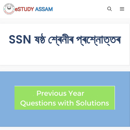
SSN ষষ্ঠ শ্ৰেনীৰ প্ৰশ্নোত্তৰ