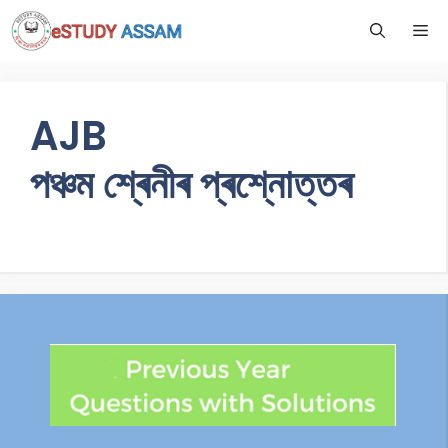
AJB
পঞ্চম শ্ৰেনীৰ প্ৰশ্নোত্তৰ